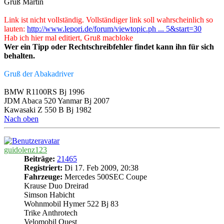
Gruß Martin
Link ist nicht vollständig. Vollständiger link soll wahrscheinlich so
lauten:
http://www.lepori.de/forum/viewtopic.ph ... 5&start=30
Hab ich hier mal editiert, Gruß macbloke
Wer ein Tipp oder Rechtschreibfehler findet kann ihn für sich
behalten.
Gruß der Abakadriver
BMW R1100RS Bj 1996
JDM Abaca 520 Yanmar Bj 2007
Kawasaki Z 550 B Bj 1982
Nach oben
guidolenz123
Beiträge:
21465
Registriert:
Di 17. Feb 2009, 20:38
Fahrzeuge:
Mercedes 500SEC Coupe
Krause Duo Dreirad
Simson Habicht
Wohnmobil Hymer 522 Bj 83
Trike Anthrotech
Velomobil Quest