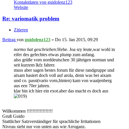
Kontaktdaten von guidolenz123
Website
Re: variomatik problem
Zitieren
Beitrag
von
guidolenz123
»
Do 15. Jan 2015, 09:29
normo hat geschrieben:
Hehe. Joa sry leute,war wohl in
eifer des gefechtes etwas plump zum anfang.
also grüße vom norddeutschen 30 jährigen norman und
seit kurzem lkfz fahrer.
muss aber sagen bestes forum für diese randgruppe und
aixam basiert doch voll auf arola, denn was bei aixam
und co. passt(vario vorn,hinten) kam von waaijenberg
aus een 70er jahren.
klar bin ich hier ein exot.aber das macht es doch aus
Willkommen !!!!!!!!!!!!!!!!!!
Gruß Guido
Stattlicher Satzverständiger für sprachliche Irritationen
Niveau sieht nur von unten aus wie Arroganz.