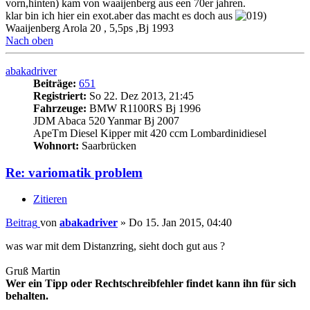
vorn,hinten) kam von waaijenberg aus een 70er jahren.
klar bin ich hier ein exot.aber das macht es doch aus
Waaijenberg Arola 20 , 5,5ps ,Bj 1993
Nach oben
abakadriver
Beiträge:
651
Registriert:
So 22. Dez 2013, 21:45
Fahrzeuge:
BMW R1100RS Bj 1996
JDM Abaca 520 Yanmar Bj 2007
ApeTm Diesel Kipper mit 420 ccm Lombardinidiesel
Wohnort:
Saarbrücken
Re: variomatik problem
Zitieren
Beitrag
von
abakadriver
»
Do 15. Jan 2015, 04:40
was war mit dem Distanzring, sieht doch gut aus ?
Gruß Martin
Wer ein Tipp oder Rechtschreibfehler findet kann ihn für sich
behalten.