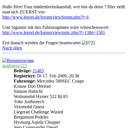
Hallo Herr/ Frau mitdertüreinshausfall, wer bist du denn ? Hier stellt
man sich ZUERST vor:
http://www.lepori.de/forum/viewforum.php?f=4
Und Signatur mit den Fahrzeugdaten wäre wünschenswert:
http://www.lepori.de/forum/viewtopic.php?f=13&t=1581
Erst danach werden die Fragen beantwortet
Nach oben
guidolenz123
Beiträge:
21465
Registriert:
Di 17. Feb 2009, 20:38
Fahrzeuge:
Mercedes 500SEC Coupe
Krause Duo Dreirad
Simson Habicht
Wohnmobil Hymer 522 Bj 83
Trike Anthrotech
Velomobil Quest
Liegerad Challenge Wizard
Bergamont Pedelec
Hyosung Aquila Chopper
Jeep Commander Diesel