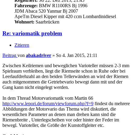
Registriert:
So 22. Dez 2013, 21:45
Fahrzeuge:
BMW R1100RS Bj 1996
JDM Abaca 520 Yanmar Bj 2007
ApeTm Diesel Kipper mit 420 ccm Lombardinidiesel
Wohnort:
Saarbrücken
Re: variomatik problem
Zitieren
Beitrag
von
abakadriver
»
So 4. Jan 2015, 21:11
Zwischen Keilriemen und beweglichen Varioteller müssen 2-3 mm
Spielraum verbleiben, liegt die Riemseite schon in Ruhe oder bei
Leerlaufdrehzahl an den beiden Tellerwänden an wird der Riemen
auch mitgenommen die Getriebevario bewegt dann mit und der
Gang kann nicht eingelegt werden.
In dem Thread Motorvariomatik vom Martin 66
http://www.lepori.de/forum/viewforum.php?f=9
findest du mehrere
Abbildungen der Motorvario das Thema wird diskutiert, die
wesentlichen Parameter an denen man drehen kann sind die
Riemenbreite , Unterlegscheiben vor oder hinter der Feder im
bewegl. Varioteller, die Größe der Kunstoffgleiter etc.