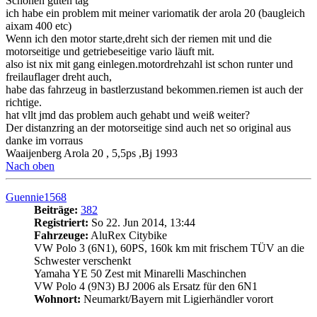
Schönen guten tag
ich habe ein problem mit meiner variomatik der arola 20 (baugleich
aixam 400 etc)
Wenn ich den motor starte,dreht sich der riemen mit und die
motorseitige und getriebeseitige vario läuft mit.
also ist nix mit gang einlegen.motordrehzahl ist schon runter und
freilauflager dreht auch,
habe das fahrzeug in bastlerzustand bekommen.riemen ist auch der
richtige.
hat vllt jmd das problem auch gehabt und weiß weiter?
Der distanzring an der motorseitige sind auch net so original aus
danke im vorraus
Waaijenberg Arola 20 , 5,5ps ,Bj 1993
Nach oben
Guennie1568
Beiträge:
382
Registriert:
So 22. Jun 2014, 13:44
Fahrzeuge:
AluRex Citybike
VW Polo 3 (6N1), 60PS, 160k km mit frischem TÜV an die
Schwester verschenkt
Yamaha YE 50 Zest mit Minarelli Maschinchen
VW Polo 4 (9N3) BJ 2006 als Ersatz für den 6N1
Wohnort:
Neumarkt/Bayern mit Ligierhändler vorort