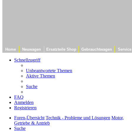
Home
Neuwagen
Ersatzteile Shop
Gebrauchtwagen
Service
Schnellzugriff
Unbeantwortete Themen
Aktive Themen
Suche
FAQ
Anmelden
Registrieren
Foren-Übersicht
Technik - Probleme und Lösungen
Motor,
Getriebe & Antrieb
Suche