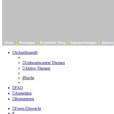
Home
Neuwagen
Ersatzteile Shop
Gebrauchtwagen
Service
Schnellzugriff
Unbeantwortete Themen
Aktive Themen
Suche
FAQ
Anmelden
Registrieren
Foren-Übersicht
Suche