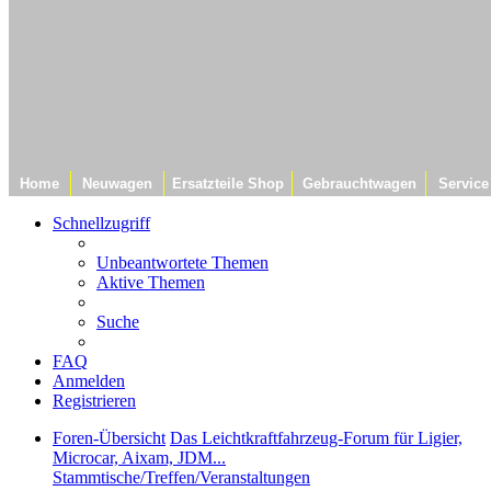
Home
Neuwagen
Ersatzteile Shop
Gebrauchtwagen
Service
Schnellzugriff
Unbeantwortete Themen
Aktive Themen
Suche
FAQ
Anmelden
Registrieren
Foren-Übersicht
Das Leichtkraftfahrzeug-Forum für Ligier,
Microcar, Aixam, JDM...
Stammtische/Treffen/Veranstaltungen