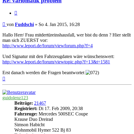
Re: variomatik problem
Zitieren
Beitrag
von
Fuddschi
»
So 4. Jan 2015, 16:28
Hallo Herr/ Frau mitdertüreinshausfall, wer bist du denn ? Hier stellt
man sich ZUERST vor:
http://www.lepori.de/forum/viewforum.php?f=4
Und Signatur mit den Fahrzeugdaten wäre wünschenswert:
http://www.lepori.de/forum/viewtopic.php?f=13&t=1581
Erst danach werden die Fragen beantwortet
Nach
oben
guidolenz123
Beiträge:
21467
Registriert:
Di 17. Feb 2009, 20:38
Fahrzeuge:
Mercedes 500SEC Coupe
Krause Duo Dreirad
Simson Habicht
Wohnmobil Hymer 522 Bj 83