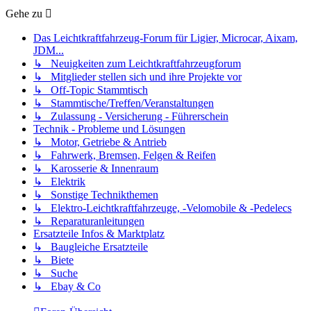
Gehe zu
Das Leichtkraftfahrzeug-Forum für Ligier, Microcar, Aixam,
JDM...
↳ Neuigkeiten zum Leichtkraftfahrzeugforum
↳ Mitglieder stellen sich und ihre Projekte vor
↳ Off-Topic Stammtisch
↳ Stammtische/Treffen/Veranstaltungen
↳ Zulassung - Versicherung - Führerschein
Technik - Probleme und Lösungen
↳ Motor, Getriebe & Antrieb
↳ Fahrwerk, Bremsen, Felgen & Reifen
↳ Karosserie & Innenraum
↳ Elektrik
↳ Sonstige Technikthemen
↳ Elektro-Leichtkraftfahrzeuge, -Velomobile & -Pedelecs
↳ Reparaturanleitungen
Ersatzteile Infos & Marktplatz
↳ Baugleiche Ersatzteile
↳ Biete
↳ Suche
↳ Ebay & Co