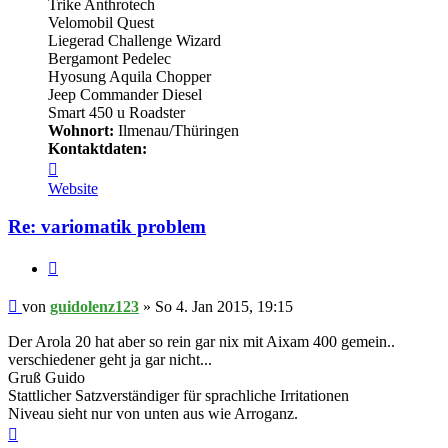
Trike Anthrotech
Velomobil Quest
Liegerad Challenge Wizard
Bergamont Pedelec
Hyosung Aquila Chopper
Jeep Commander Diesel
Smart 450 u Roadster
Wohnort:
Ilmenau/Thüringen
Kontaktdaten:
Kontaktdaten
von
Website
guidolenz123
Re: variomatik problem
Zitieren
Beitrag
von
guidolenz123
»
So 4. Jan 2015, 19:15
Der Arola 20 hat aber so rein gar nix mit Aixam 400 gemein..
verschiedener geht ja gar nicht...
Gruß Guido
Stattlicher Satzverständiger für sprachliche Irritationen
Niveau sieht nur von unten aus wie Arroganz.
Nach