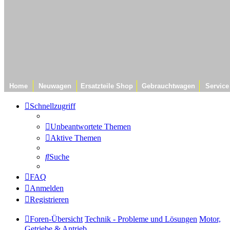
Home
Neuwagen
Ersatzteile Shop
Gebrauchtwagen
Service
Schnellzugriff
Unbeantwortete Themen
Aktive Themen
Suche
FAQ
Anmelden
Registrieren
Foren-Übersicht
Technik - Probleme und Lösungen
Motor,
Getriebe & Antrieb