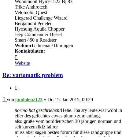
Wohnmobil Hymer 522 Bj 83
Trike Anthrotech
Velomobil Quest
Liegerad Challenge Wizard
Bergamont Pedelec
Hyosung Aquila Chopper
Jeep Commander Diesel
Smart 450 u Roadster
Wohnort:
Ilmenau/Thüringen
Kontaktdaten:
Kontaktdaten
von
Website
guidolenz123
Re: variomatik problem
Zitieren
Beitrag
von
guidolenz123
»
Do 15. Jan 2015, 09:29
normo hat geschrieben:
Hehe. Joa sry leute,war wohl in
eifer des gefechtes etwas plump zum anfang.
also grüße vom norddeutschen 30 jährigen norman und
seit kurzem lkfz fahrer.
muss aber sagen bestes forum für diese randgruppe und