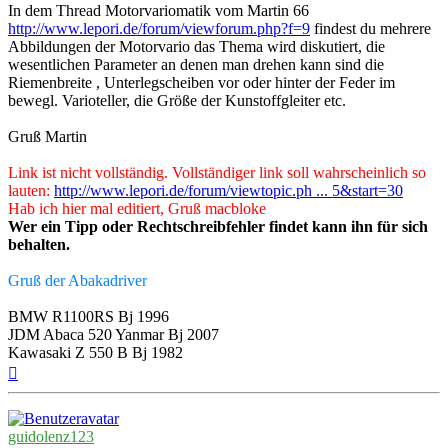
In dem Thread Motorvariomatik vom Martin 66
http://www.lepori.de/forum/viewforum.php?f=9
findest du mehrere
Abbildungen der Motorvario das Thema wird diskutiert, die
wesentlichen Parameter an denen man drehen kann sind die
Riemenbreite , Unterlegscheiben vor oder hinter der Feder im
bewegl. Varioteller, die Größe der Kunstoffgleiter etc.
Gruß Martin
Link ist nicht vollständig. Vollständiger link soll wahrscheinlich so
lauten:
http://www.lepori.de/forum/viewtopic.ph ... 5&start=30
Hab ich hier mal editiert, Gruß macbloke
Wer ein Tipp oder Rechtschreibfehler findet kann ihn für sich
behalten.
Gruß der Abakadriver
BMW R1100RS Bj 1996
JDM Abaca 520 Yanmar Bj 2007
Kawasaki Z 550 B Bj 1982
Nach
oben
guidolenz123