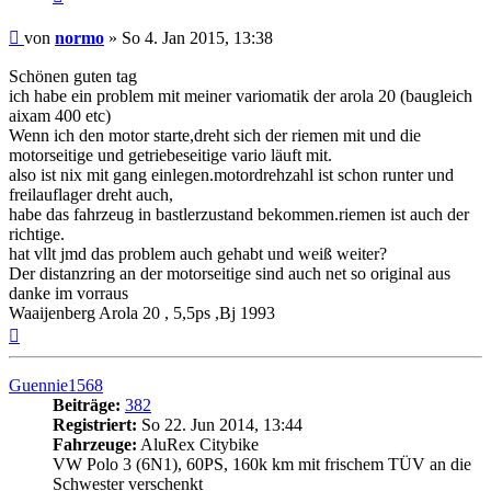
Beitrag
von
normo
»
So 4. Jan 2015, 13:38
Schönen guten tag
ich habe ein problem mit meiner variomatik der arola 20 (baugleich
aixam 400 etc)
Wenn ich den motor starte,dreht sich der riemen mit und die
motorseitige und getriebeseitige vario läuft mit.
also ist nix mit gang einlegen.motordrehzahl ist schon runter und
freilauflager dreht auch,
habe das fahrzeug in bastlerzustand bekommen.riemen ist auch der
richtige.
hat vllt jmd das problem auch gehabt und weiß weiter?
Der distanzring an der motorseitige sind auch net so original aus
danke im vorraus
Waaijenberg Arola 20 , 5,5ps ,Bj 1993
Nach
oben
Guennie1568
Beiträge:
382
Registriert:
So 22. Jun 2014, 13:44
Fahrzeuge:
AluRex Citybike
VW Polo 3 (6N1), 60PS, 160k km mit frischem TÜV an die
Schwester verschenkt