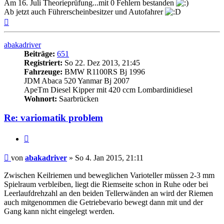
Am 16. Juli Theorieprüfung...mit 0 Fehlern bestanden
Ab jetzt auch Führerscheinbesitzer und Autofahrer
Nach
oben
abakadriver
Beiträge:
651
Registriert:
So 22. Dez 2013, 21:45
Fahrzeuge:
BMW R1100RS Bj 1996
JDM Abaca 520 Yanmar Bj 2007
ApeTm Diesel Kipper mit 420 ccm Lombardinidiesel
Wohnort:
Saarbrücken
Re: variomatik problem
Zitieren
Beitrag
von
abakadriver
»
So 4. Jan 2015, 21:11
Zwischen Keilriemen und beweglichen Varioteller müssen 2-3 mm
Spielraum verbleiben, liegt die Riemseite schon in Ruhe oder bei
Leerlaufdrehzahl an den beiden Tellerwänden an wird der Riemen
auch mitgenommen die Getriebevario bewegt dann mit und der
Gang kann nicht eingelegt werden.