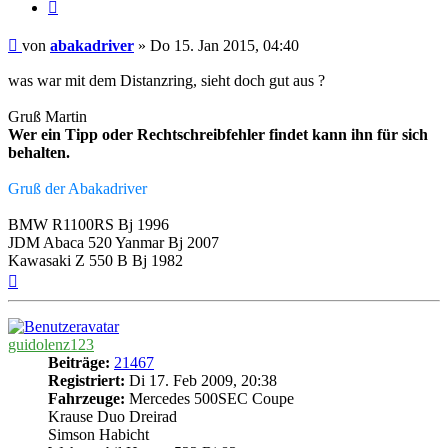
Zitieren
Beitrag
von
abakadriver
»
Do 15. Jan 2015, 04:40
was war mit dem Distanzring, sieht doch gut aus ?
Gruß Martin
Wer ein Tipp oder Rechtschreibfehler findet kann ihn für sich
behalten.
Gruß der Abakadriver
BMW R1100RS Bj 1996
JDM Abaca 520 Yanmar Bj 2007
Kawasaki Z 550 B Bj 1982
Nach
oben
guidolenz123
Beiträge:
21467
Registriert:
Di 17. Feb 2009, 20:38
Fahrzeuge:
Mercedes 500SEC Coupe
Krause Duo Dreirad
Simson Habicht