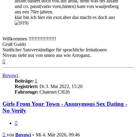
aixam basiert doch voll auf arola, denn was bei aixam
und co. passt(vario vorn,hinten) kam von waaijenberg
aus een 70er jahren.
klar bin ich hier ein exot.aber das macht es doch aus
Willkommen !!!!!!!!!!!!!!!!!!
Gruß Guido
Stattlicher Satzverständiger für sprachliche Irritationen
Niveau sieht nur von unten aus wie Arroganz.
Nach
oben
Bovowi
Beiträge:
1
Registriert:
Di 3. Mai 2022, 15:20
Fahrzeuge:
Chatenet CH26
Girls From Your Town - Anonymous Sex Dating -
No Verify
Zitieren
Beitrag
von
Bovowi
»
Mi 4. Mär 2026, 09:46