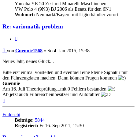
Yamaha YE 50 Zest mit Minarelli Maschinchen
VW Polo 4 (9N3) BJ 2006 als Ersatz für den 6N1
Wohnort:
Neumarkt/Bayern mit Ligierhändler vorort
Re: variomatik problem
Zitieren
Beitrag
von
Guennie1568
»
So 4. Jan 2015, 15:38
Neues Jahr, neues Glück...
Bitte erst einmal vorstellen und eventuell eine kleine Signatur mit
den Fahrzeugdaten machen. Dann können Fragen kommen
Guennie
Am 16. Juli Theorieprüfung...mit 0 Fehlern bestanden
Ab jetzt auch Führerscheinbesitzer und Autofahrer
Nach
oben
Fuddschi
Beiträge:
5844
Registriert:
Fr 16. Sep 2011, 15:30