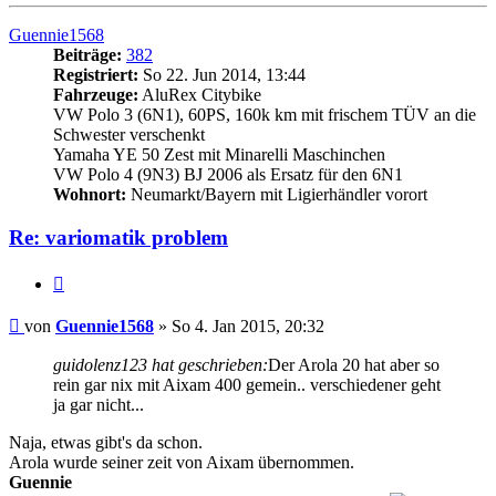
oben
Guennie1568
Beiträge:
382
Registriert:
So 22. Jun 2014, 13:44
Fahrzeuge:
AluRex Citybike
VW Polo 3 (6N1), 60PS, 160k km mit frischem TÜV an die
Schwester verschenkt
Yamaha YE 50 Zest mit Minarelli Maschinchen
VW Polo 4 (9N3) BJ 2006 als Ersatz für den 6N1
Wohnort:
Neumarkt/Bayern mit Ligierhändler vorort
Re: variomatik problem
Zitieren
Beitrag
von
Guennie1568
»
So 4. Jan 2015, 20:32
guidolenz123 hat geschrieben:
Der Arola 20 hat aber so
rein gar nix mit Aixam 400 gemein.. verschiedener geht
ja gar nicht...
Naja, etwas gibt's da schon.
Arola wurde seiner zeit von Aixam übernommen.
Guennie