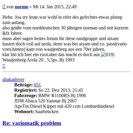
Beitrag
von
normo
»
Mi 14. Jan 2015, 22:49
Hehe. Joa sry leute,war wohl in eifer des gefechtes etwas plump
zum anfang.
also grüße vom norddeutschen 30 jährigen norman und seit kurzem
lkfz fahrer.
muss aber sagen bestes forum für diese randgruppe und aixam
basiert doch voll auf arola, denn was bei aixam und co. passt(vario
vorn,hinten) kam von waaijenberg aus een 70er jahren.
klar bin ich hier ein exot.aber das macht es doch aus
Waaijenberg Arola 20 , 5,5ps ,Bj 1993
Nach
oben
abakadriver
Beiträge:
651
Registriert:
So 22. Dez 2013, 21:45
Fahrzeuge:
BMW R1100RS Bj 1996
JDM Abaca 520 Yanmar Bj 2007
ApeTm Diesel Kipper mit 420 ccm Lombardinidiesel
Wohnort:
Saarbrücken
Re: variomatik problem