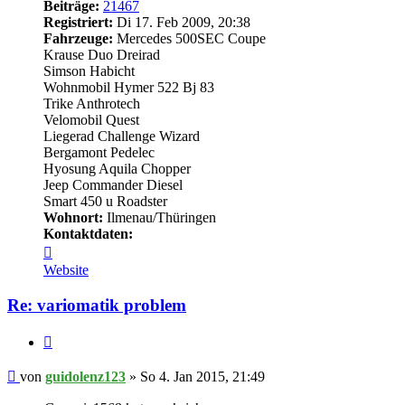
Beiträge:
21467
Registriert:
Di 17. Feb 2009, 20:38
Fahrzeuge:
Mercedes 500SEC Coupe
Krause Duo Dreirad
Simson Habicht
Wohnmobil Hymer 522 Bj 83
Trike Anthrotech
Velomobil Quest
Liegerad Challenge Wizard
Bergamont Pedelec
Hyosung Aquila Chopper
Jeep Commander Diesel
Smart 450 u Roadster
Wohnort:
Ilmenau/Thüringen
Kontaktdaten:
Kontaktdaten
von
Website
guidolenz123
Re: variomatik problem
Zitieren
Beitrag
von
guidolenz123
»
So 4. Jan 2015, 21:49