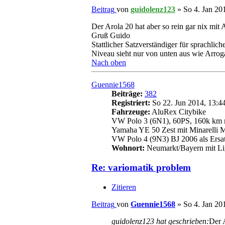
Beitrag
von
guidolenz123
»
So 4. Jan 20
Der Arola 20 hat aber so rein gar nix mit 
Gruß Guido
Stattlicher Satzverständiger für sprachliche
Niveau sieht nur von unten aus wie Arrog
Nach oben
Guennie1568
Beiträge:
382
Registriert:
So 22. Jun 2014, 13:4
Fahrzeuge:
AluRex Citybike
VW Polo 3 (6N1), 60PS, 160k km m
Yamaha YE 50 Zest mit Minarelli 
VW Polo 4 (9N3) BJ 2006 als Ersa
Wohnort:
Neumarkt/Bayern mit Lig
Re: variomatik problem
Zitieren
Beitrag
von
Guennie1568
»
So 4. Jan 20
guidolenz123 hat geschrieben:
Der A