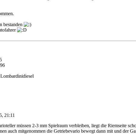
nommen.
rn bestanden
utofahrer
5
96
Lombardinidiesel
5, 21:11
oteller müssen 2-3 mm Spielraum verbleiben, liegt die Riemseite scho
men auch mitgenommen die Getriebevario bewegt dann mit und der Gan