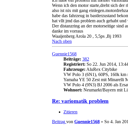
ich habe ein problem mit meiner variomati
Wenn ich den motor starte,dreht sich der r
also ist nix mit gang einlegen.motordrehzah
habe das fahrzeug in bastlerzustand bekom
hat vllt jmd das problem auch gehabt und
Der distanzring an der motorseitige sind a
danke im vorraus
Waaijenberg Arola 20 , 5,5ps ,Bj 1993
Nach oben
Guennie1568
Beiträge:
382
Registriert:
So 22. Jun 2014, 13:4
Fahrzeuge:
AluRex Citybike
VW Polo 3 (6N1), 60PS, 160k km m
Yamaha YE 50 Zest mit Minarelli 
VW Polo 4 (9N3) BJ 2006 als Ersa
Wohnort:
Neumarkt/Bayern mit Lig
Re: variomatik problem
Zitieren
Beitrag
von
Guennie1568
»
So 4. Jan 20