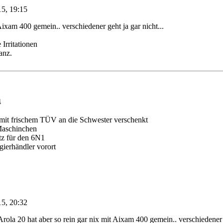
15, 19:15
Aixam 400 gemein.. verschiedener geht ja gar nicht...
 Irritationen
anz.
4
it frischem TÜV an die Schwester verschenkt
Maschinchen
tz für den 6N1
ierhändler vorort
15, 20:32
rola 20 hat aber so rein gar nix mit Aixam 400 gemein.. verschiedener g