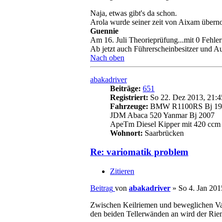
Naja, etwas gibt's da schon.
Arola wurde seiner zeit von Aixam über
Guennie
Am 16. Juli Theorieprüfung...mit 0 Fehle
Ab jetzt auch Führerscheinbesitzer und A
Nach oben
abakadriver
Beiträge:
651
Registriert:
So 22. Dez 2013, 21:4
Fahrzeuge:
BMW R1100RS Bj 19
JDM Abaca 520 Yanmar Bj 2007
ApeTm Diesel Kipper mit 420 ccm 
Wohnort:
Saarbrücken
Re: variomatik problem
Zitieren
Beitrag
von
abakadriver
»
So 4. Jan 201
Zwischen Keilriemen und beweglichen Vari
den beiden Tellerwänden an wird der Rie