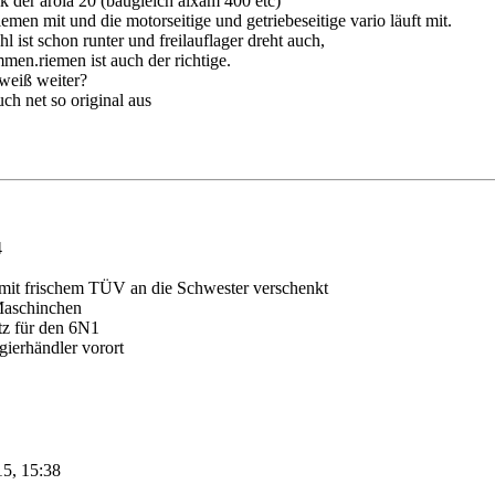
k der arola 20 (baugleich aixam 400 etc)
iemen mit und die motorseitige und getriebeseitige vario läuft mit.
l ist schon runter und freilauflager dreht auch,
men.riemen ist auch der richtige.
 weiß weiter?
uch net so original aus
4
it frischem TÜV an die Schwester verschenkt
Maschinchen
tz für den 6N1
ierhändler vorort
15, 15:38