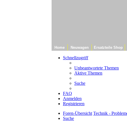
Home
Neuwagen
Ersatzteile Shop
Schnellzugriff
Unbeantwortete Themen
Aktive Themen
Suche
FAQ
Anmelden
Registrieren
Foren-Übersicht
Technik - Proble
Suche