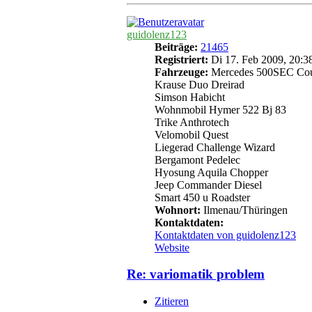
guidolenz123
Beiträge:
21465
Registriert:
Di 17. Feb 2009, 20:3
Fahrzeuge:
Mercedes 500SEC Co
Krause Duo Dreirad
Simson Habicht
Wohnmobil Hymer 522 Bj 83
Trike Anthrotech
Velomobil Quest
Liegerad Challenge Wizard
Bergamont Pedelec
Hyosung Aquila Chopper
Jeep Commander Diesel
Smart 450 u Roadster
Wohnort:
Ilmenau/Thüringen
Kontaktdaten:
Kontaktdaten von guidolenz123
Website
Re: variomatik problem
Zitieren