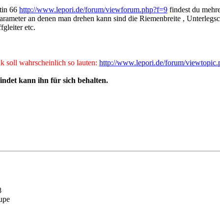
tin 66
http://www.lepori.de/forum/viewforum.php?f=9
findest du mehr
Parameter an denen man drehen kann sind die Riemenbreite , Unterlegsc
gleiter etc.
ink soll wahrscheinlich so lauten:
http://www.lepori.de/forum/viewtopic.p
indet kann ihn für sich behalten.
8
upe