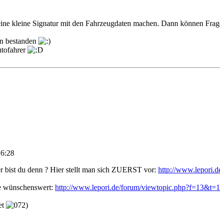
ll eine kleine Signatur mit den Fahrzeugdaten machen. Dann können F
rn bestanden
utofahrer
16:28
er bist du denn ? Hier stellt man sich ZUERST vor:
http://www.lepori.
e wünschenswert:
http://www.lepori.de/forum/viewtopic.php?f=13&t=
et