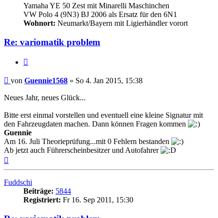
Yamaha YE 50 Zest mit Minarelli Maschinchen
VW Polo 4 (9N3) BJ 2006 als Ersatz für den 6N1
Wohnort:
Neumarkt/Bayern mit Ligierhändler vorort
Re: variomatik problem
Zitieren
Beitrag
von
Guennie1568
»
So 4. Jan 2015, 15:38
Neues Jahr, neues Glück...
Bitte erst einmal vorstellen und eventuell eine kleine Signatur mit
den Fahrzeugdaten machen. Dann können Fragen kommen
Guennie
Am 16. Juli Theorieprüfung...mit 0 Fehlern bestanden
Ab jetzt auch Führerscheinbesitzer und Autofahrer
Nach
oben
Fuddschi
Beiträge:
5844
Registriert:
Fr 16. Sep 2011, 15:30