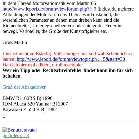
In dem Thread Motorvariomatik vom Martin 66
http://www.lepori.de/forum/viewforum.php?f=9
findest du mehrere
Abbildungen der Motorvario das Thema wird diskutiert, die
wesentlichen Parameter an denen man drehen kann sind die
Riemenbreite , Unterlegscheiben vor oder hinter der Feder im
bewegl. Varioteller, die Größe der Kunstoffgleiter etc.
Gruß Martin
Link ist nicht vollständig. Vollständiger link soll wahrscheinlich so
lauten:
http://www.lepori.de/forum/viewtopic.ph ... 5&start=30
Hab ich hier mal editiert, Gruß macbloke
Wer ein Tipp oder Rechtschreibfehler findet kann ihn für sich
behalten.
Gruß der Abakadriver
BMW R1100RS Bj 1996
JDM Abaca 520 Yanmar Bj 2007
Kawasaki Z 550 B Bj 1982
Nach
oben
guidolenz123