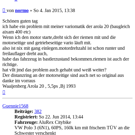
Beitrag
von
normo
»
So 4. Jan 2015, 13:38
Schönen guten tag
ich habe ein problem mit meiner variomatik der arola 20 (baugleich
aixam 400 etc)
Wenn ich den motor starte,dreht sich der riemen mit und die
motorseitige und getriebeseitige vario läuft mit.
also ist nix mit gang einlegen.motordrehzahl ist schon runter und
freilauflager dreht auch,
habe das fahrzeug in bastlerzustand bekommen.riemen ist auch der
richtige.
hat vllt jmd das problem auch gehabt und weiß weiter?
Der distanzring an der motorseitige sind auch net so original aus
danke im vorraus
Waaijenberg Arola 20 , 5,5ps ,Bj 1993
Nach
oben
Guennie1568
Beiträge:
382
Registriert:
So 22. Jun 2014, 13:44
Fahrzeuge:
AluRex Citybike
VW Polo 3 (6N1), 60PS, 160k km mit frischem TÜV an die
Schwester verschenkt