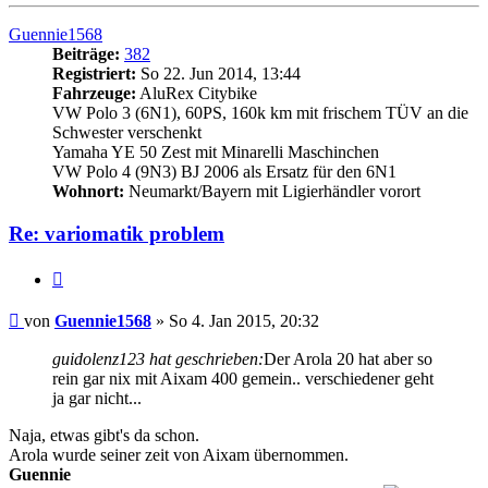
oben
Guennie1568
Beiträge:
382
Registriert:
So 22. Jun 2014, 13:44
Fahrzeuge:
AluRex Citybike
VW Polo 3 (6N1), 60PS, 160k km mit frischem TÜV an die
Schwester verschenkt
Yamaha YE 50 Zest mit Minarelli Maschinchen
VW Polo 4 (9N3) BJ 2006 als Ersatz für den 6N1
Wohnort:
Neumarkt/Bayern mit Ligierhändler vorort
Re: variomatik problem
Zitieren
Beitrag
von
Guennie1568
»
So 4. Jan 2015, 20:32
guidolenz123 hat geschrieben:
Der Arola 20 hat aber so
rein gar nix mit Aixam 400 gemein.. verschiedener geht
ja gar nicht...
Naja, etwas gibt's da schon.
Arola wurde seiner zeit von Aixam übernommen.
Guennie