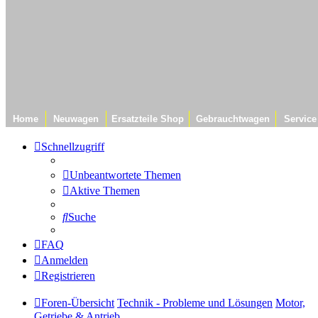
Home
Neuwagen
Ersatzteile Shop
Gebrauchtwagen
Service
Schnellzugriff
Unbeantwortete Themen
Aktive Themen
Suche
FAQ
Anmelden
Registrieren
Foren-Übersicht
Technik - Probleme und Lösungen
Motor,
Getriebe & Antrieb