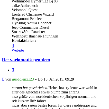
Wohnmobil Hymer 522 Bj 83
Trike Anthrotech
Velomobil Quest
Liegerad Challenge Wizard
Bergamont Pedelec
Hyosung Aquila Chopper
Jeep Commander Diesel
Smart 450 u Roadster
Wohnort:
Ilmenau/Thüringen
Kontaktdaten:
Kontaktdaten
von
Website
guidolenz123
Re: variomatik problem
Zitieren
Beitrag
von
guidolenz123
»
Do 15. Jan 2015, 09:29
normo hat geschrieben:
Hehe. Joa sry leute,war wohl in
eifer des gefechtes etwas plump zum anfang.
also grüße vom norddeutschen 30 jährigen norman und
seit kurzem lkfz fahrer.
muss aber sagen bestes forum für diese randgruppe und