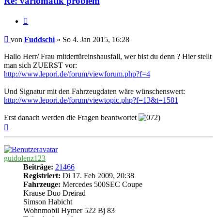
Re: variomatik problem
Zitieren
Beitrag
von
Fuddschi
»
So 4. Jan 2015, 16:28
Hallo Herr/ Frau mitdertüreinshausfall, wer bist du denn ? Hier stellt
man sich ZUERST vor:
http://www.lepori.de/forum/viewforum.php?f=4
Und Signatur mit den Fahrzeugdaten wäre wünschenswert:
http://www.lepori.de/forum/viewtopic.php?f=13&t=1581
Erst danach werden die Fragen beantwortet
Nach
oben
guidolenz123
Beiträge:
21466
Registriert:
Di 17. Feb 2009, 20:38
Fahrzeuge:
Mercedes 500SEC Coupe
Krause Duo Dreirad
Simson Habicht
Wohnmobil Hymer 522 Bj 83