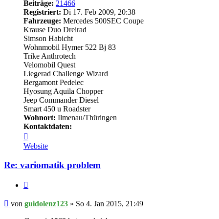
Beiträge:
21466
Registriert:
Di 17. Feb 2009, 20:38
Fahrzeuge:
Mercedes 500SEC Coupe
Krause Duo Dreirad
Simson Habicht
Wohnmobil Hymer 522 Bj 83
Trike Anthrotech
Velomobil Quest
Liegerad Challenge Wizard
Bergamont Pedelec
Hyosung Aquila Chopper
Jeep Commander Diesel
Smart 450 u Roadster
Wohnort:
Ilmenau/Thüringen
Kontaktdaten:
Kontaktdaten
von
Website
guidolenz123
Re: variomatik problem
Zitieren
Beitrag
von
guidolenz123
»
So 4. Jan 2015, 21:49