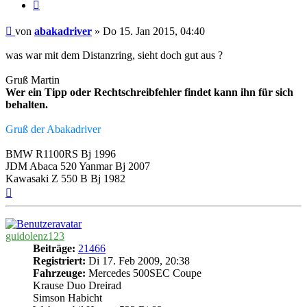
Zitieren
Beitrag
von
abakadriver
»
Do 15. Jan 2015, 04:40
was war mit dem Distanzring, sieht doch gut aus ?
Gruß Martin
Wer ein Tipp oder Rechtschreibfehler findet kann ihn für sich
behalten.
Gruß der Abakadriver
BMW R1100RS Bj 1996
JDM Abaca 520 Yanmar Bj 2007
Kawasaki Z 550 B Bj 1982
Nach
oben
guidolenz123
Beiträge:
21466
Registriert:
Di 17. Feb 2009, 20:38
Fahrzeuge:
Mercedes 500SEC Coupe
Krause Duo Dreirad
Simson Habicht