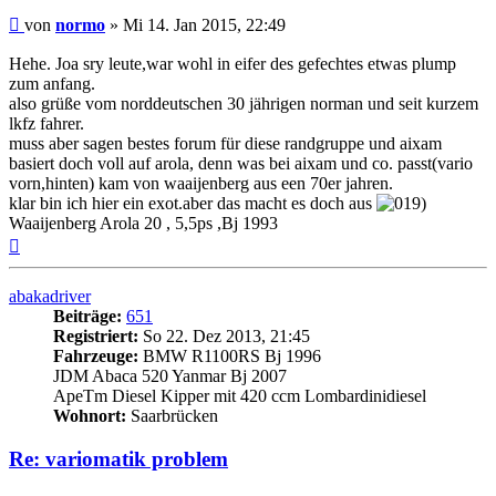
Beitrag
von
normo
»
Mi 14. Jan 2015, 22:49
Hehe. Joa sry leute,war wohl in eifer des gefechtes etwas plump
zum anfang.
also grüße vom norddeutschen 30 jährigen norman und seit kurzem
lkfz fahrer.
muss aber sagen bestes forum für diese randgruppe und aixam
basiert doch voll auf arola, denn was bei aixam und co. passt(vario
vorn,hinten) kam von waaijenberg aus een 70er jahren.
klar bin ich hier ein exot.aber das macht es doch aus
Waaijenberg Arola 20 , 5,5ps ,Bj 1993
Nach
oben
abakadriver
Beiträge:
651
Registriert:
So 22. Dez 2013, 21:45
Fahrzeuge:
BMW R1100RS Bj 1996
JDM Abaca 520 Yanmar Bj 2007
ApeTm Diesel Kipper mit 420 ccm Lombardinidiesel
Wohnort:
Saarbrücken
Re: variomatik problem