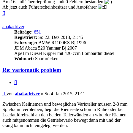
Am 16. Juli Theorieprüfung...mit 0 Fehlern bestanden
Ab jetzt auch Führerscheinbesitzer und Autofahrer
Nach
oben
abakadriver
Beiträge:
651
Registriert:
So 22. Dez 2013, 21:45
Fahrzeuge:
BMW R1100RS Bj 1996
JDM Abaca 520 Yanmar Bj 2007
ApeTm Diesel Kipper mit 420 ccm Lombardinidiesel
Wohnort:
Saarbrücken
Re: variomatik problem
Zitieren
Beitrag
von
abakadriver
»
So 4. Jan 2015, 21:11
Zwischen Keilriemen und beweglichen Varioteller müssen 2-3 mm
Spielraum verbleiben, liegt die Riemseite schon in Ruhe oder bei
Leerlaufdrehzahl an den beiden Tellerwänden an wird der Riemen
auch mitgenommen die Getriebevario bewegt dann mit und der
Gang kann nicht eingelegt werden.