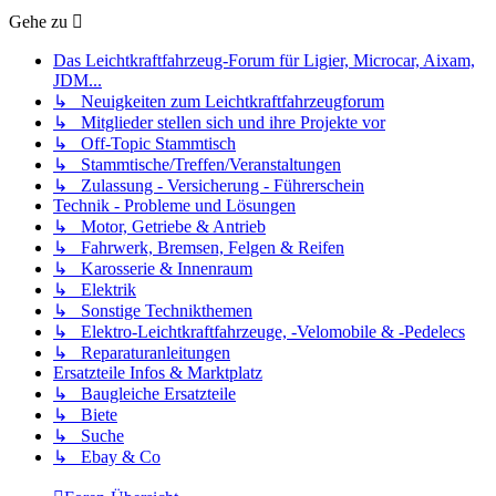
Gehe zu
Das Leichtkraftfahrzeug-Forum für Ligier, Microcar, Aixam,
JDM...
↳ Neuigkeiten zum Leichtkraftfahrzeugforum
↳ Mitglieder stellen sich und ihre Projekte vor
↳ Off-Topic Stammtisch
↳ Stammtische/Treffen/Veranstaltungen
↳ Zulassung - Versicherung - Führerschein
Technik - Probleme und Lösungen
↳ Motor, Getriebe & Antrieb
↳ Fahrwerk, Bremsen, Felgen & Reifen
↳ Karosserie & Innenraum
↳ Elektrik
↳ Sonstige Technikthemen
↳ Elektro-Leichtkraftfahrzeuge, -Velomobile & -Pedelecs
↳ Reparaturanleitungen
Ersatzteile Infos & Marktplatz
↳ Baugleiche Ersatzteile
↳ Biete
↳ Suche
↳ Ebay & Co