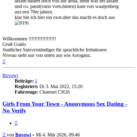
aixam basiert doch voll auf arola, denn was bei aixam
und co. passt(vario vorn,hinten) kam von waaijenberg
aus een 70er jahren.
klar bin ich hier ein exot.aber das macht es doch aus
Willkommen !!!!!!!!!!!!!!!!!!
Gruß Guido
Stattlicher Satzverständiger für sprachliche Irritationen
Niveau sieht nur von unten aus wie Arroganz.
Nach
oben
Bovowi
Beiträge:
1
Registriert:
Di 3. Mai 2022, 15:20
Fahrzeuge:
Chatenet CH26
Girls From Your Town - Anonymous Sex Dating -
No Verify
Zitieren
Beitrag
von
Bovowi
»
Mi 4. Mär 2026, 09:46