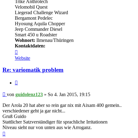
Trike Anthrotech
Velomobil Quest
Liegerad Challenge Wizard
Bergamont Pedelec
Hyosung Aquila Chopper
Jeep Commander Diesel
Smart 450 u Roadster
Wohnort:
Ilmenau/Thüringen
Kontaktdaten:
Kontaktdaten
von
Website
guidolenz123
Re: variomatik problem
Zitieren
Beitrag
von
guidolenz123
»
So 4. Jan 2015, 19:15
Der Arola 20 hat aber so rein gar nix mit Aixam 400 gemein..
verschiedener geht ja gar nicht...
Gruß Guido
Stattlicher Satzverständiger für sprachliche Irritationen
Niveau sieht nur von unten aus wie Arroganz.
Nach