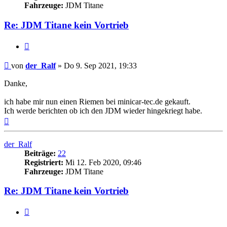
Fahrzeuge:
JDM Titane
Re: JDM Titane kein Vortrieb
Zitieren
Beitrag
von
der_Ralf
»
Do 9. Sep 2021, 19:33
Danke,
ich habe mir nun einen Riemen bei minicar-tec.de gekauft.
Ich werde berichten ob ich den JDM wieder hingekriegt habe.
Nach
oben
der_Ralf
Beiträge:
22
Registriert:
Mi 12. Feb 2020, 09:46
Fahrzeuge:
JDM Titane
Re: JDM Titane kein Vortrieb
Zitieren