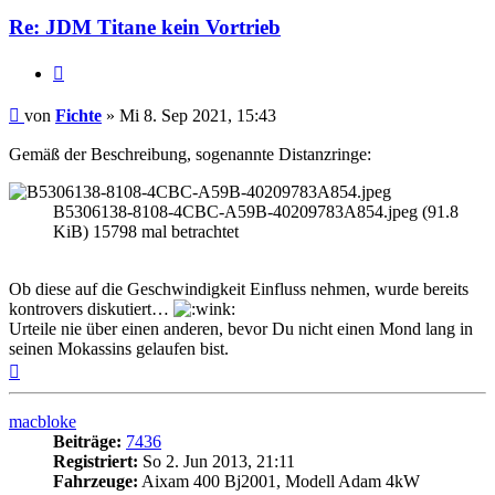
Re: JDM Titane kein Vortrieb
Zitieren
Beitrag
von
Fichte
»
Mi 8. Sep 2021, 15:43
Gemäß der Beschreibung, sogenannte Distanzringe:
B5306138-8108-4CBC-A59B-40209783A854.jpeg (91.8
KiB) 15798 mal betrachtet
Ob diese auf die Geschwindigkeit Einfluss nehmen, wurde bereits
kontrovers diskutiert…
Urteile nie über einen anderen, bevor Du nicht einen Mond lang in
seinen Mokassins gelaufen bist.
Nach
oben
macbloke
Beiträge:
7436
Registriert:
So 2. Jun 2013, 21:11
Fahrzeuge:
Aixam 400 Bj2001, Modell Adam 4kW