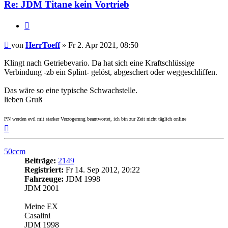
Re: JDM Titane kein Vortrieb
Zitieren
Beitrag
von
HerrToeff
»
Fr 2. Apr 2021, 08:50
Klingt nach Getriebevario. Da hat sich eine Kraftschlüssige
Verbindung -zb ein Splint- gelöst, abgeschert oder weggeschliffen.
Das wäre so eine typische Schwachstelle.
lieben Gruß
PN werden evtl mit starker Verzögerung beantwortet, ich bin zur Zeit nicht täglich online
Nach
oben
50ccm
Beiträge:
2149
Registriert:
Fr 14. Sep 2012, 20:22
Fahrzeuge:
JDM 1998
JDM 2001
Meine EX
Casalini
JDM 1998