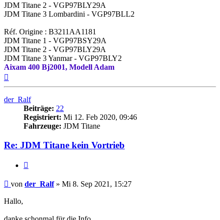
JDM Titane 2 - VGP97BLY29A
JDM Titane 3 Lombardini - VGP97BLL2
Réf. Origine : B3211AA1181
JDM Titane 1 - VGP97BSY29A
JDM Titane 2 - VGP97BLY29A
JDM Titane 3 Yanmar - VGP97BLY2
Aixam 400 Bj2001, Modell Adam
Nach
oben
der_Ralf
Beiträge:
22
Registriert:
Mi 12. Feb 2020, 09:46
Fahrzeuge:
JDM Titane
Re: JDM Titane kein Vortrieb
Zitieren
Beitrag
von
der_Ralf
»
Mi 8. Sep 2021, 15:27
Hallo,
danke schonmal für die Info.