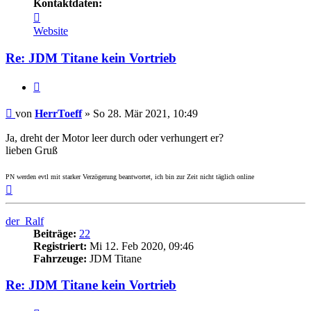
Kontaktdaten:
Kontaktdaten
von
Website
HerrToeff
Re: JDM Titane kein Vortrieb
Zitieren
Beitrag
von
HerrToeff
»
So 28. Mär 2021, 10:49
Ja, dreht der Motor leer durch oder verhungert er?
lieben Gruß
PN werden evtl mit starker Verzögerung beantwortet, ich bin zur Zeit nicht täglich online
Nach
oben
der_Ralf
Beiträge:
22
Registriert:
Mi 12. Feb 2020, 09:46
Fahrzeuge:
JDM Titane
Re: JDM Titane kein Vortrieb