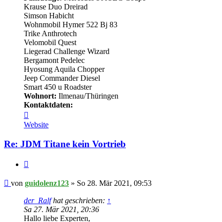
Krause Duo Dreirad
Simson Habicht
Wohnmobil Hymer 522 Bj 83
Trike Anthrotech
Velomobil Quest
Liegerad Challenge Wizard
Bergamont Pedelec
Hyosung Aquila Chopper
Jeep Commander Diesel
Smart 450 u Roadster
Wohnort:
Ilmenau/Thüringen
Kontaktdaten:
Kontaktdaten
von
Website
guidolenz123
Re: JDM Titane kein Vortrieb
Zitieren
Beitrag
von
guidolenz123
»
So 28. Mär 2021, 09:53
der_Ralf
hat geschrieben:
↑
Sa 27. Mär 2021, 20:36
Hallo liebe Experten,