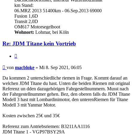
km Stand:
06.MRZ 2013 51400km - 06.Sep.2013 69000
Fusion 1,6D
Transit 2,0D
OM617 Motorsegelboot
Wohnort:
Lohmar, bei Köln
Re: JDM Titane kein Vortrieb
Zitieren
Beitrag
von
macbloke
»
Mi 8. Sep 2021, 06:05
Da kommen 2 unterschiedliche riemen in Frage. Kommt darauf an
welchen JDM Titane du hast. Unten die beiden Riemen mit original
Referenz un dden dazugehörigen Fahrgestellnummern. Musst nach
der Fahrgestellnummer gehen. Bez, den oberen falls du JDM Titane
Modell 3 hast mit Lombardinimotor, den unterenRiemen für Titane
Modell 3 mit Yanmar Motor.
Kosten zwischen 25€ und 35€
Referenz zum Antriebsriemen: B3211AA1116
JDM Titane 1 - VGP97BSY29A