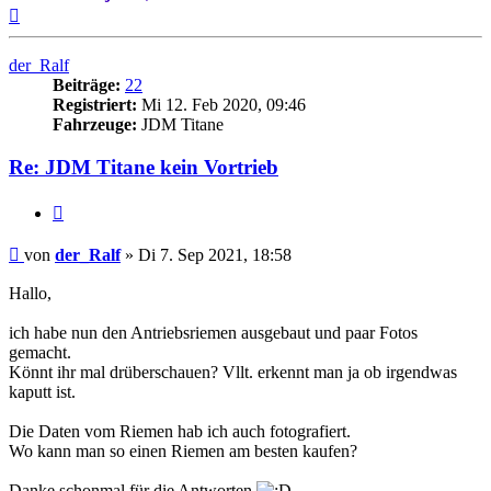
Nach
oben
der_Ralf
Beiträge:
22
Registriert:
Mi 12. Feb 2020, 09:46
Fahrzeuge:
JDM Titane
Re: JDM Titane kein Vortrieb
Zitieren
Beitrag
von
der_Ralf
»
Di 7. Sep 2021, 18:58
Hallo,
ich habe nun den Antriebsriemen ausgebaut und paar Fotos
gemacht.
Könnt ihr mal drüberschauen? Vllt. erkennt man ja ob irgendwas
kaputt ist.
Die Daten vom Riemen hab ich auch fotografiert.
Wo kann man so einen Riemen am besten kaufen?
Danke schonmal für die Antworten