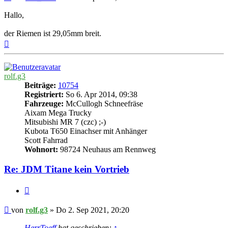
Hallo,
der Riemen ist 29,05mm breit.
Nach
oben
rolf.g3
Beiträge:
10754
Registriert:
So 6. Apr 2014, 09:38
Fahrzeuge:
McCullogh Schneefräse
Aixam Mega Trucky
Mitsubishi MR 7 (czc) ;-)
Kubota T650 Einachser mit Anhänger
Scott Fahrrad
Wohnort:
98724 Neuhaus am Rennweg
Re: JDM Titane kein Vortrieb
Zitieren
Beitrag
von
rolf.g3
»
Do 2. Sep 2021, 20:20
HerrToeff
hat geschrieben:
↑