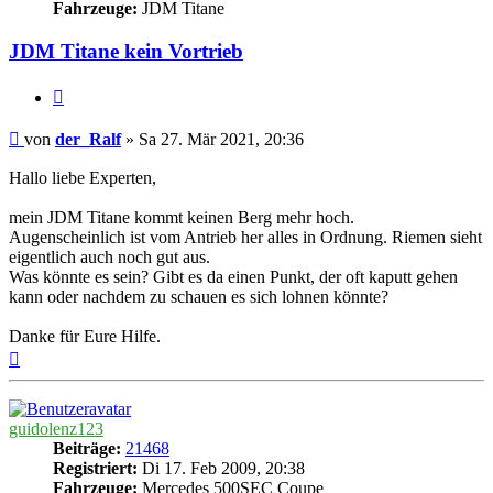
Fahrzeuge:
JDM Titane
JDM Titane kein Vortrieb
Zitieren
Beitrag
von
der_Ralf
»
Sa 27. Mär 2021, 20:36
Hallo liebe Experten,
mein JDM Titane kommt keinen Berg mehr hoch.
Augenscheinlich ist vom Antrieb her alles in Ordnung. Riemen sieht
eigentlich auch noch gut aus.
Was könnte es sein? Gibt es da einen Punkt, der oft kaputt gehen
kann oder nachdem zu schauen es sich lohnen könnte?
Danke für Eure Hilfe.
Nach
oben
guidolenz123
Beiträge:
21468
Registriert:
Di 17. Feb 2009, 20:38
Fahrzeuge:
Mercedes 500SEC Coupe