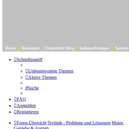
Home
Neuwagen
Ersatzteile Shop
Gebrauchtwagen
Service
Schnellzugriff
Unbeantwortete Themen
Aktive Themen
Suche
FAQ
Anmelden
Registrieren
Foren-Übersicht
Technik - Probleme und Lösungen
Motor,
Getriebe & Antrieb