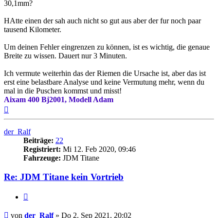
30,1mm?
HAtte einen der sah auch nicht so gut aus aber der fur noch paar
tausend Kilometer.
Um deinen Fehler eingrenzen zu können, ist es wichtig, die genaue
Breite zu wissen. Dauert nur 3 Minuten.
Ich vermute weiterhin das der Riemen die Ursache ist, aber das ist
erst eine belastbare Analyse und keine Vermutung mehr, wenn du
mal in die Puschen kommst und misst!
Aixam 400 Bj2001, Modell Adam
Nach
oben
der_Ralf
Beiträge:
22
Registriert:
Mi 12. Feb 2020, 09:46
Fahrzeuge:
JDM Titane
Re: JDM Titane kein Vortrieb
Zitieren
Beitrag
von
der_Ralf
»
Do 2. Sep 2021, 20:02