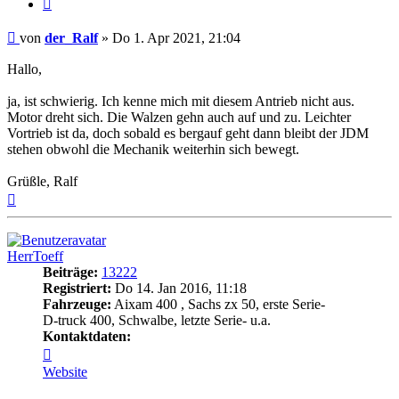
Zitieren
Beitrag
von
der_Ralf
»
Do 1. Apr 2021, 21:04
Hallo,
ja, ist schwierig. Ich kenne mich mit diesem Antrieb nicht aus.
Motor dreht sich. Die Walzen gehn auch auf und zu. Leichter
Vortrieb ist da, doch sobald es bergauf geht dann bleibt der JDM
stehen obwohl die Mechanik weiterhin sich bewegt.
Grüßle, Ralf
Nach
oben
HerrToeff
Beiträge:
13222
Registriert:
Do 14. Jan 2016, 11:18
Fahrzeuge:
Aixam 400 , Sachs zx 50, erste Serie-
D-truck 400, Schwalbe, letzte Serie- u.a.
Kontaktdaten:
Kontaktdaten
von
Website
HerrToeff