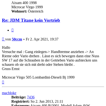
Aixam 400 1998
Microcar Virgo 1999
Wohnort:
Österreich
Re: JDM Titane kein Vortrieb
Zitieren
Beitrag
von
50ccm
»
Fr 2. Apr 2021, 19:37
Hallo
Versuche mal : Gang einlegen-> Handbremse anziehen -> An
Rieme oder Vario drehen . Lässt es sich bewegen dann eine Nuss
SW 17 auf die Schrauben in der Getrieben Vario aufstecken uns
schauen ob sie sich mit dreht oder Stehen bleibt .
Gruss Ernst
Microcar Virgo 505 Lombardini-Dieseli Bj 1999
Nach
oben
macbloke
Beiträge:
7436
Registriert:
So 2. Jun 2013, 21:11
Fahrzeuge:
Aixam 400 Bj2001, Modell Adam 4kW