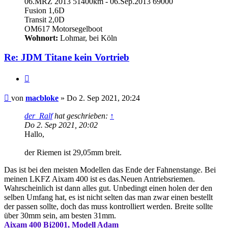
06.MRZ 2013 51400km - 06.Sep.2013 69000
Fusion 1,6D
Transit 2,0D
OM617 Motorsegelboot
Wohnort:
Lohmar, bei Köln
Re: JDM Titane kein Vortrieb
Zitieren
Beitrag
von
macbloke
»
Do 2. Sep 2021, 20:24
der_Ralf
hat geschrieben:
↑
Do 2. Sep 2021, 20:02
Hallo,
der Riemen ist 29,05mm breit.
Das ist bei den meisten Modellen das Ende der Fahnenstange. Bei
meinen LKFZ Aixam 400 ist es das.Neuen Antriebsriemen.
Wahrscheinlich ist dann alles gut. Unbedingt einen holen der den
selben Umfang hat, es ist nicht selten das man zwar einen bestellt
der passen sollte, doch das muss kontrolliert werden. Breite sollte
über 30mm sein, am besten 31mm.
Aixam 400 Bj2001, Modell Adam