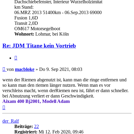
Dachschiebefenster, Interieur Wurzelholzimitat
km Stand:
06.MRZ 2013 51400km - 06.Sep.2013 69000
Fusion 1,6D
Transit 2,0D
OM617 Motorsegelboot
Wohnort:
Lohmar, bei Köln
Re: JDM Titane kein Vortrieb
Zitieren
Beitrag
von
macbloke
»
Do 9. Sep 2021, 08:03
wenn der Riemen abgenutzt ist, kann man die ringe entfernen und
so kann man den riemen länger nutzen. Wenn man es vor
verschleiss macht, wenn derRiemen neu ist, fährt er dann schneller.
bei Abnutzung verliert er dann Geschwindigkeit.
Aixam 400 Bj2001, Modell Adam
Nach
oben
der_Ralf
Beiträge:
22
Registriert:
Mi 12. Feb 2020, 09:46