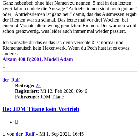
Ganz nebenbei: ohne hier Namen zu nennen: 5 mal in den letzten
zwei Jahren endete die Aussage "Antriebsriemen sieht noch gut aus"
oder "Antriebsriemen ist ganz neu" damit, das das Ausmessen ergab
der Riemen war zu schmal. Das letzte mal vor drei Wochen, bei
einem 4 Monate altem wenig genutztem Riemen. Der war neu wohl
schon grenzwertig, was leider auch immer mal wieder passiert.
Ich wünsche dir das es das ist, denn verschleiß ist normal und
Riementauisch kein Hexenwerk. Wenn du Pech hast ist es etwas
anderes.
Aixam 400 Bj2001, Modell Adam
Nach
oben
der_Ralf
Beiträge:
22
Registriert:
Mi 12. Feb 2020, 09:46
Fahrzeuge:
JDM Titane
Re: JDM Titane kein Vortrieb
Zitieren
Beitrag
von
der_Ralf
»
Mi 1. Sep 2021, 16:45