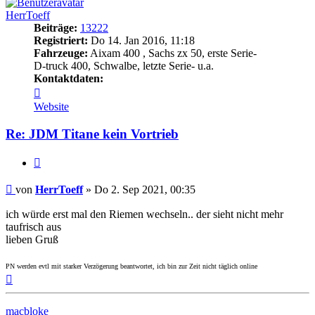
HerrToeff
Beiträge:
13222
Registriert:
Do 14. Jan 2016, 11:18
Fahrzeuge:
Aixam 400 , Sachs zx 50, erste Serie-
D-truck 400, Schwalbe, letzte Serie- u.a.
Kontaktdaten:
Kontaktdaten
von
Website
HerrToeff
Re: JDM Titane kein Vortrieb
Zitieren
Beitrag
von
HerrToeff
»
Do 2. Sep 2021, 00:35
ich würde erst mal den Riemen wechseln.. der sieht nicht mehr
taufrisch aus
lieben Gruß
PN werden evtl mit starker Verzögerung beantwortet, ich bin zur Zeit nicht täglich online
Nach
oben
macbloke