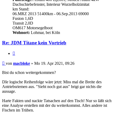
Dachschiebefenster, Interieur Wurzelholzimitat
km Stand:
06.MRZ 2013 51400km - 06.Sep.2013 69000
Fusion 1,6D
Transit 2,0D
OM617 Motorsegelboot
Wohnort:
Lohmar, bei Köln
Re: JDM Titane kein Vortrieb
Zitieren
Beitrag
von
macbloke
»
Mo 19. Apr 2021, 09:26
Bist du schon weitergekommen?
DIe logische Reihenfolge wäre jetzt: Miss mal die Breite des
Antriebsriemen aus. "Sieht noch gut aus" brigt gar nichts die
aussage.
Harte Fakten und nackte Tatsachen auf den Tisch! Nur so läßt sich
eine Analyse erstellen mit der du weiterkommst. Alles andere ist
Fischen im Trüben.