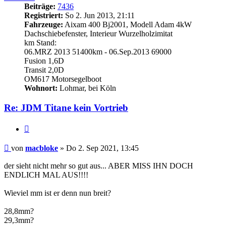
Beiträge:
7436
Registriert:
So 2. Jun 2013, 21:11
Fahrzeuge:
Aixam 400 Bj2001, Modell Adam 4kW
Dachschiebefenster, Interieur Wurzelholzimitat
km Stand:
06.MRZ 2013 51400km - 06.Sep.2013 69000
Fusion 1,6D
Transit 2,0D
OM617 Motorsegelboot
Wohnort:
Lohmar, bei Köln
Re: JDM Titane kein Vortrieb
Zitieren
Beitrag
von
macbloke
»
Do 2. Sep 2021, 13:45
der sieht nicht mehr so gut aus... ABER MISS IHN DOCH
ENDLICH MAL AUS!!!!
Wieviel mm ist er denn nun breit?
28,8mm?
29,3mm?