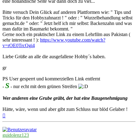
eine holländische Seite war dann doch zu viel...
Bitte versuch Dein Glück auf anderen Plattformen wie: " Tips und
Tricks für den Hobbyzahnarzt ! " oder : " Wurzelbehandlung selbst
gemacht.de " oder: " Jetzt helf ich mir selbst: Backenzahn und was
man dafür im Baumarkt bekommt. "
Gerne noch ein praktischer Link zu einem Lehrfilm aus Pakistan (
sehr interessant ! ):
https://www.youtube.com/watch?
v=rOE0TrcQgi4
Liebe Grüße an alle die ausgefallene Hobby´s haben.
gr
PS User gesperrt und kommerziellen Link entfernt
S
-
- nur echt mit dem grünen Streifen
Wer anderen eine Grube gräbt, der hat eine Baugenehmigung
Hätte, wäre, wenn und aber gibt zum Schluss nur blöd Gelaber !
Nach
oben
guidolenz123