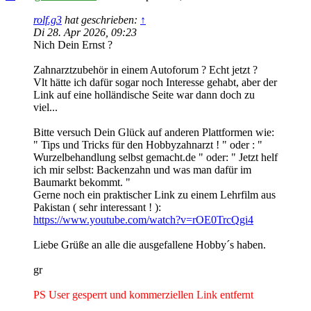
rolf.g3
hat geschrieben:
↑
Di 28. Apr 2026, 09:23
Nich Dein Ernst ?
Zahnarztzubehör in einem Autoforum ? Echt jetzt ?
Vlt hätte ich dafür sogar noch Interesse gehabt, aber der
Link auf eine holländische Seite war dann doch zu
viel...
Bitte versuch Dein Glück auf anderen Plattformen wie:
" Tips und Tricks für den Hobbyzahnarzt ! " oder : "
Wurzelbehandlung selbst gemacht.de " oder: " Jetzt helf
ich mir selbst: Backenzahn und was man dafür im
Baumarkt bekommt. "
Gerne noch ein praktischer Link zu einem Lehrfilm aus
Pakistan ( sehr interessant ! ):
https://www.youtube.com/watch?v=rOE0TrcQgi4
Liebe Grüße an alle die ausgefallene Hobby´s haben.
gr
PS User gesperrt und kommerziellen Link entfernt