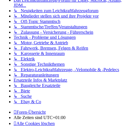
Das Leichtkraftfahrzeug-Forum für Ligier, Microcar, Aixam,
JDM...
↳ Neuigkeiten zum Leichtkraftfahrzeugforum
↳ Mitglieder stellen sich und ihre Projekte vor
↳ Off-Topic Stammtisch
↳ Stammtische/Treffen/Veranstaltungen
↳ Zulassung - Versicherung - Führerschein
Technik - Probleme und Lösungen
↳ Motor, Getriebe & Antrieb
↳ Fahrwerk, Bremsen, Felgen & Reifen
↳ Karosserie & Innenraum
↳ Elektrik
↳ Sonstige Technikthemen
↳ Elektro-Leichtkraftfahrzeuge, -Velomobile & -Pedelecs
↳ Reparaturanleitungen
Ersatzteile Infos & Marktplatz
↳ Baugleiche Ersatzteile
↳ Biete
↳ Suche
↳ Ebay & Co
Foren-Übersicht
Alle Zeiten sind
UTC+01:00
Alle Cookies löschen