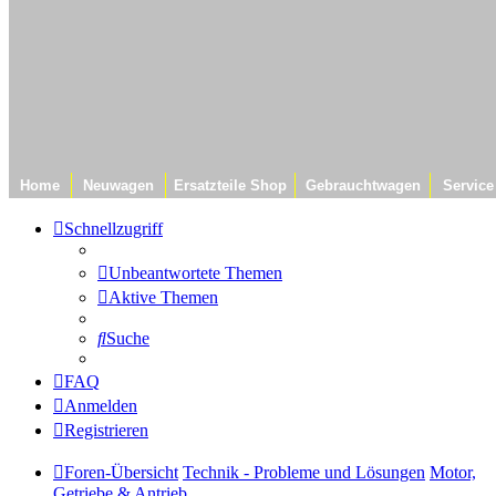
Home
Neuwagen
Ersatzteile Shop
Gebrauchtwagen
Service
Schnellzugriff
Unbeantwortete Themen
Aktive Themen
Suche
FAQ
Anmelden
Registrieren
Foren-Übersicht
Technik - Probleme und Lösungen
Motor,
Getriebe & Antrieb