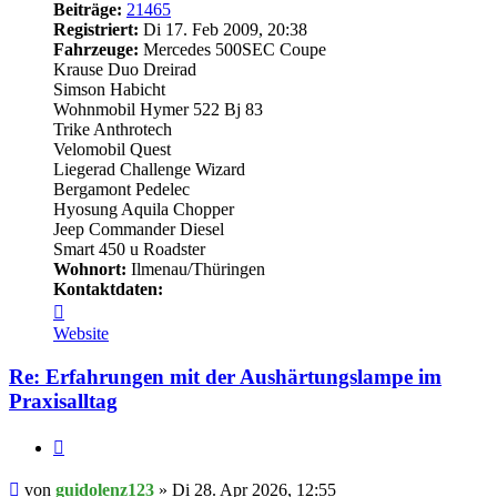
Beiträge:
21465
Registriert:
Di 17. Feb 2009, 20:38
Fahrzeuge:
Mercedes 500SEC Coupe
Krause Duo Dreirad
Simson Habicht
Wohnmobil Hymer 522 Bj 83
Trike Anthrotech
Velomobil Quest
Liegerad Challenge Wizard
Bergamont Pedelec
Hyosung Aquila Chopper
Jeep Commander Diesel
Smart 450 u Roadster
Wohnort:
Ilmenau/Thüringen
Kontaktdaten:
Kontaktdaten
von
Website
guidolenz123
Re: Erfahrungen mit der Aushärtungslampe im
Praxisalltag
Zitieren
Beitrag
von
guidolenz123
»
Di 28. Apr 2026, 12:55