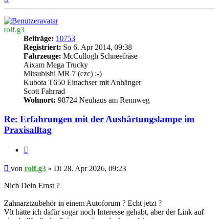
oben
rolf.g3
Beiträge:
10753
Registriert:
So 6. Apr 2014, 09:38
Fahrzeuge:
McCullogh Schneefräse
Aixam Mega Trucky
Mitsubishi MR 7 (czc) ;-)
Kubota T650 Einachser mit Anhänger
Scott Fahrrad
Wohnort:
98724 Neuhaus am Rennweg
Re: Erfahrungen mit der Aushärtungslampe im
Praxisalltag
Zitieren
Beitrag
von
rolf.g3
»
Di 28. Apr 2026, 09:23
Nich Dein Ernst ?
Zahnarztzubehör in einem Autoforum ? Echt jetzt ?
Vlt hätte ich dafür sogar noch Interesse gehabt, aber der Link auf