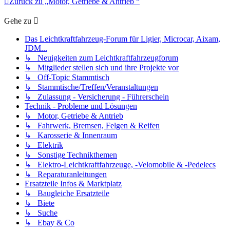
Zurück zu „Motor, Getriebe & Antrieb “
Gehe zu
Das Leichtkraftfahrzeug-Forum für Ligier, Microcar, Aixam,
JDM...
↳ Neuigkeiten zum Leichtkraftfahrzeugforum
↳ Mitglieder stellen sich und ihre Projekte vor
↳ Off-Topic Stammtisch
↳ Stammtische/Treffen/Veranstaltungen
↳ Zulassung - Versicherung - Führerschein
Technik - Probleme und Lösungen
↳ Motor, Getriebe & Antrieb
↳ Fahrwerk, Bremsen, Felgen & Reifen
↳ Karosserie & Innenraum
↳ Elektrik
↳ Sonstige Technikthemen
↳ Elektro-Leichtkraftfahrzeuge, -Velomobile & -Pedelecs
↳ Reparaturanleitungen
Ersatzteile Infos & Marktplatz
↳ Baugleiche Ersatzteile
↳ Biete
↳ Suche
↳ Ebay & Co