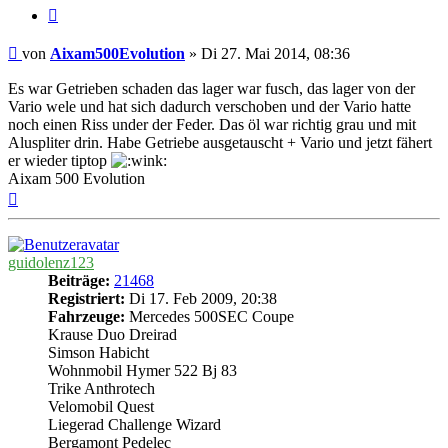
Zitieren
Beitrag
von
Aixam500Evolution
»
Di 27. Mai 2014, 08:36
Es war Getrieben schaden das lager war fusch, das lager von der
Vario wele und hat sich dadurch verschoben und der Vario hatte
noch einen Riss under der Feder. Das öl war richtig grau und mit
Aluspliter drin. Habe Getriebe ausgetauscht + Vario und jetzt fähert
er wieder tiptop
Aixam 500 Evolution
Nach
oben
guidolenz123
Beiträge:
21468
Registriert:
Di 17. Feb 2009, 20:38
Fahrzeuge:
Mercedes 500SEC Coupe
Krause Duo Dreirad
Simson Habicht
Wohnmobil Hymer 522 Bj 83
Trike Anthrotech
Velomobil Quest
Liegerad Challenge Wizard
Bergamont Pedelec