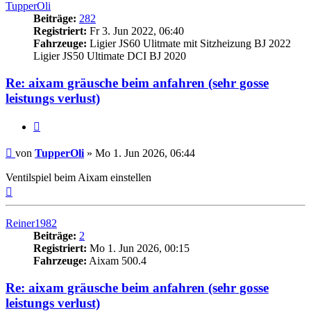
TupperOli
Beiträge:
282
Registriert:
Fr 3. Jun 2022, 06:40
Fahrzeuge:
Ligier JS60 Ulitmate mit Sitzheizung BJ 2022
Ligier JS50 Ultimate DCI BJ 2020
Re: aixam gräusche beim anfahren (sehr gosse
leistungs verlust)
Zitieren
Beitrag
von
TupperOli
»
Mo 1. Jun 2026, 06:44
Ventilspiel beim Aixam einstellen
Nach
oben
Reiner1982
Beiträge:
2
Registriert:
Mo 1. Jun 2026, 00:15
Fahrzeuge:
Aixam 500.4
Re: aixam gräusche beim anfahren (sehr gosse
leistungs verlust)