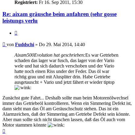
Registriert:
Fr 16. Sep 2011, 15:30
Re: aixam gräusche beim anfahren (sehr gosse
leistungs verlu
Zitieren
Beitrag
von
Fuddschi
»
Do 29. Mai 2014, 14:40
Aixam500Evolution hat geschrieben:
Es war Getrieben
schaden das lager war fusch, das lager von der Vario
wele und hat sich dadurch verschoben und der Vario
hatte noch einen Riss under der Feder. Das öl war
richtig grau und mit Aluspliter drin. Habe Getriebe
ausgetauscht + Vario und jetzt fähert er wieder tiptop
Zunächst gute Fahrt... Deshalb sollte man beim Motorenölwechsel
immer das Getriebeöl kontrollieren. Wenn ein Simmering Defekt ist,
dann sieht man das Öl am Geräuschschutz stehen. Das ist ein
Alarmzeichen, daß der Simmering am Getriebe Defekt sein könnte.
Aber man sollte sich nicht täuschen lassen, daß das Öl auch vom
Motor stammen könnte
Nach