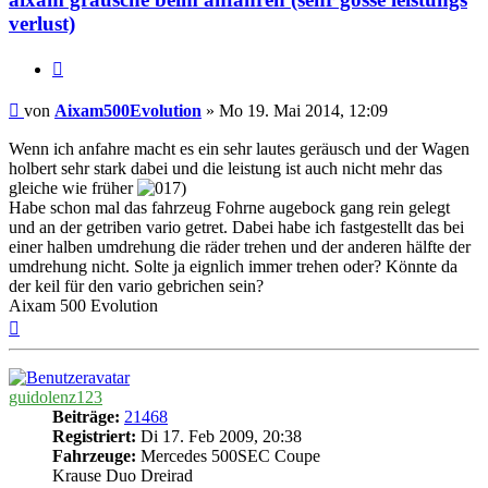
verlust)
Zitieren
Beitrag
von
Aixam500Evolution
»
Mo 19. Mai 2014, 12:09
Wenn ich anfahre macht es ein sehr lautes geräusch und der Wagen
holbert sehr stark dabei und die leistung ist auch nicht mehr das
gleiche wie früher
Habe schon mal das fahrzeug Fohrne augebock gang rein gelegt
und an der getriben vario getret. Dabei habe ich fastgestellt das bei
einer halben umdrehung die räder trehen und der anderen hälfte der
umdrehung nicht. Solte ja eignlich immer trehen oder? Könnte da
der keil für den vario gebrichen sein?
Aixam 500 Evolution
Nach
oben
guidolenz123
Beiträge:
21468
Registriert:
Di 17. Feb 2009, 20:38
Fahrzeuge:
Mercedes 500SEC Coupe
Krause Duo Dreirad