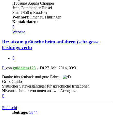
Hyosung Aquila Chopper
Jeep Commander Diesel
Smart 450 u Roadster
Wohnort:
Ilmenau/Thüringen
Kontaktdaten:
Kontaktdaten
von
Website
guidolenz123
Re: aixam gräusche beim anfahren (sehr gosse
leistungs verlu
Zitieren
Beitrag
von
guidolenz123
»
Di 27. Mai 2014, 09:31
Danke fürs fettback und gute Fahrt...
Gruß Guido
Stattlicher Satzverständiger für sprachliche Irritationen
Niveau sieht nur von unten aus wie Arroganz.
Nach
oben
Fuddschi
Beiträge:
5844