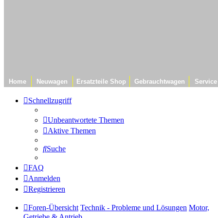
Home
Neuwagen
Ersatzteile Shop
Gebrauchtwagen
Service
Schnellzugriff
Unbeantwortete Themen
Aktive Themen
Suche
FAQ
Anmelden
Registrieren
Foren-Übersicht
Technik - Probleme und Lösungen
Motor,
Getriebe & Antrieb