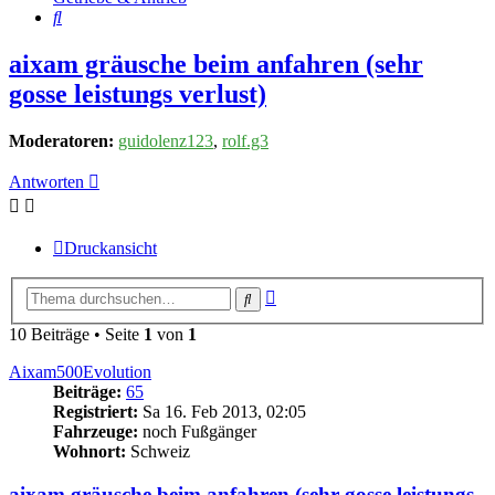
Suche
aixam gräusche beim anfahren (sehr
gosse leistungs verlust)
Moderatoren:
guidolenz123
,
rolf.g3
Antworten
Druckansicht
Erweiterte
Suche
Suche
10 Beiträge • Seite
1
von
1
Aixam500Evolution
Beiträge:
65
Registriert:
Sa 16. Feb 2013, 02:05
Fahrzeuge:
noch Fußgänger
Wohnort:
Schweiz
aixam gräusche beim anfahren (sehr gosse leistungs