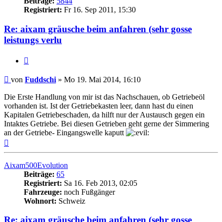
Beiträge:
5844
Registriert:
Fr 16. Sep 2011, 15:30
Re: aixam gräusche beim anfahren (sehr gosse
leistungs verlu
Zitieren
Beitrag
von
Fuddschi
»
Mo 19. Mai 2014, 16:10
Die Erste Handlung von mir ist das Nachschauen, ob Getriebeöl
vorhanden ist. Ist der Getriebekasten leer, dann hast du einen
Kapitalen Getriebeschaden, da hilft nur der Austausch gegen ein
Intaktes Getriebe. Bei diesen Getrieben geht gerne der Simmering
an der Getriebe- Eingangswelle kaputt
Nach
oben
Aixam500Evolution
Beiträge:
65
Registriert:
Sa 16. Feb 2013, 02:05
Fahrzeuge:
noch Fußgänger
Wohnort:
Schweiz
Re: aixam gräusche beim anfahren (sehr gosse