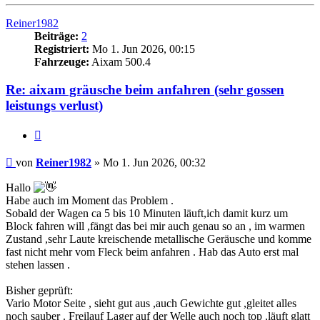
oben
Reiner1982
Beiträge:
2
Registriert:
Mo 1. Jun 2026, 00:15
Fahrzeuge:
Aixam 500.4
Re: aixam gräusche beim anfahren (sehr gossen
leistungs verlust)
Zitieren
Beitrag
von
Reiner1982
»
Mo 1. Jun 2026, 00:32
Hallo
Habe auch im Moment das Problem .
Sobald der Wagen ca 5 bis 10 Minuten läuft,ich damit kurz um
Block fahren will ,fängt das bei mir auch genau so an , im warmen
Zustand ,sehr Laute kreischende metallische Geräusche und komme
fast nicht mehr vom Fleck beim anfahren . Hab das Auto erst mal
stehen lassen .
Bisher geprüft:
Vario Motor Seite , sieht gut aus ,auch Gewichte gut ,gleitet alles
noch sauber . Freilauf Lager auf der Welle auch noch top ,läuft glatt