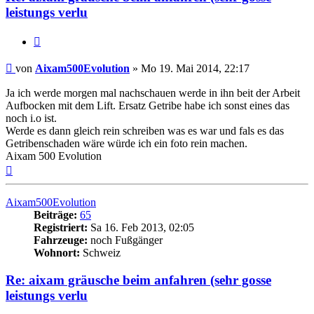
leistungs verlu
Zitieren
Beitrag
von
Aixam500Evolution
»
Mo 19. Mai 2014, 22:17
Ja ich werde morgen mal nachschauen werde in ihn beit der Arbeit
Aufbocken mit dem Lift. Ersatz Getribe habe ich sonst eines das
noch i.o ist.
Werde es dann gleich rein schreiben was es war und fals es das
Getribenschaden wäre würde ich ein foto rein machen.
Aixam 500 Evolution
Nach
oben
Aixam500Evolution
Beiträge:
65
Registriert:
Sa 16. Feb 2013, 02:05
Fahrzeuge:
noch Fußgänger
Wohnort:
Schweiz
Re: aixam gräusche beim anfahren (sehr gosse
leistungs verlu