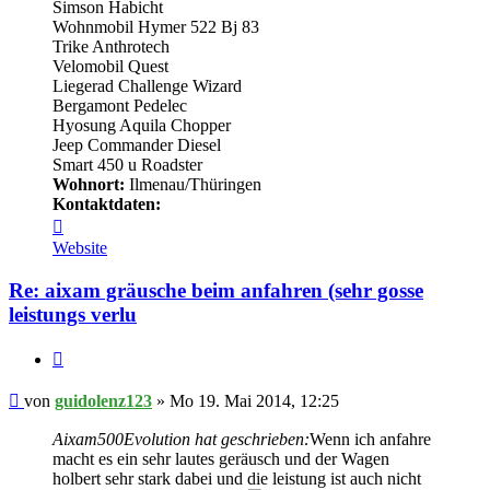
Simson Habicht
Wohnmobil Hymer 522 Bj 83
Trike Anthrotech
Velomobil Quest
Liegerad Challenge Wizard
Bergamont Pedelec
Hyosung Aquila Chopper
Jeep Commander Diesel
Smart 450 u Roadster
Wohnort:
Ilmenau/Thüringen
Kontaktdaten:
Kontaktdaten
von
Website
guidolenz123
Re: aixam gräusche beim anfahren (sehr gosse
leistungs verlu
Zitieren
Beitrag
von
guidolenz123
»
Mo 19. Mai 2014, 12:25
Aixam500Evolution hat geschrieben:
Wenn ich anfahre
macht es ein sehr lautes geräusch und der Wagen
holbert sehr stark dabei und die leistung ist auch nicht