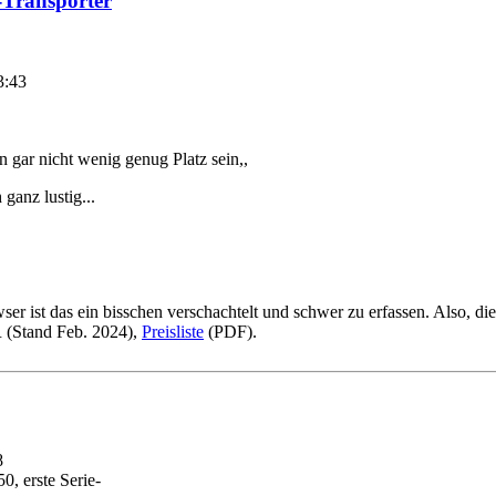
t-Transporter
3:43
n gar nicht wenig genug Platz sein,,
ganz lustig...
er ist das ein bisschen verschachtelt und schwer zu erfassen. Also, d
 (Stand Feb. 2024),
Preisliste
(PDF).
8
0, erste Serie-