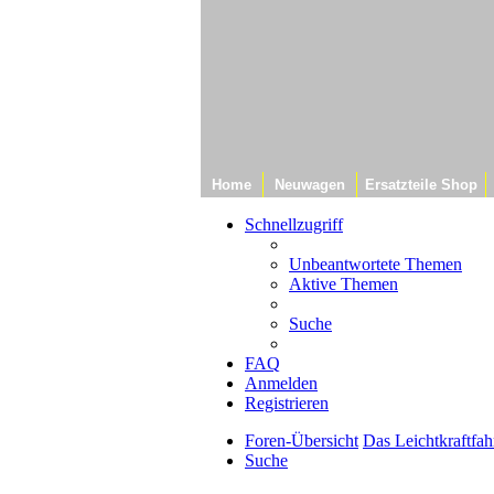
Home
Neuwagen
Ersatzteile Shop
Schnellzugriff
Unbeantwortete Themen
Aktive Themen
Suche
FAQ
Anmelden
Registrieren
Foren-Übersicht
Das Leichtkraftfah
Suche