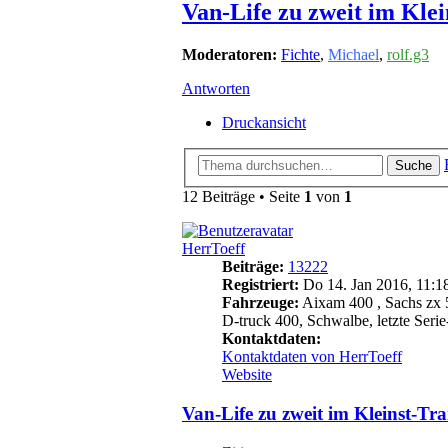
Van-Life zu zweit im Kle
Moderatoren:
Fichte
,
Michael
,
rolf.g3
Antworten
Druckansicht
Suche
12 Beiträge • Seite
1
von
1
HerrToeff
Beiträge:
13222
Registriert:
Do 14. Jan 2016, 11:1
Fahrzeuge:
Aixam 400 , Sachs zx 5
D-truck 400, Schwalbe, letzte Serie-
Kontaktdaten:
Kontaktdaten von HerrToeff
Website
Van-Life zu zweit im Kleinst-Tr