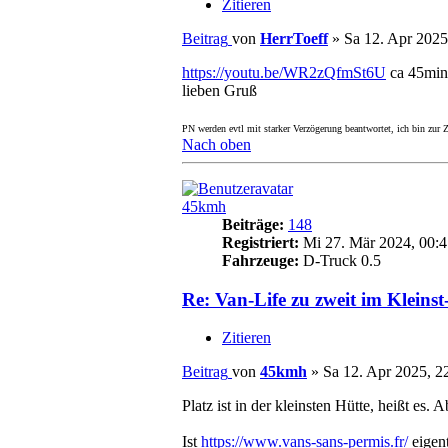
Zitieren
Beitrag
von
HerrToeff
»
Sa 12. Apr 2025
https://youtu.be/WR2zQfmSt6U
ca 45min
lieben Gruß
PN werden evtl mit starker Verzögerung beantwortet, ich bin zur Ze
Nach oben
45kmh
Beiträge:
148
Registriert:
Mi 27. Mär 2024, 00:4
Fahrzeuge:
D-Truck 0.5
Re: Van-Life zu zweit im Kleins
Zitieren
Beitrag
von
45kmh
»
Sa 12. Apr 2025, 2
Platz ist in der kleinsten Hütte, heißt es. 
Ist
https://www.vans-sans-permis.fr/
eigent