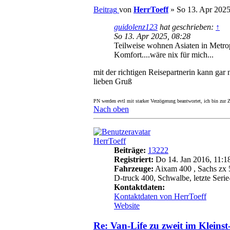
Beitrag
von
HerrToeff
»
So 13. Apr 2025
guidolenz123
hat geschrieben:
↑
So 13. Apr 2025, 08:28
Teilweise wohnen Asiaten in Metropo
Komfort....wäre nix für mich...
mit der richtigen Reisepartnerin kann gar 
lieben Gruß
PN werden evtl mit starker Verzögerung beantwortet, ich bin zur Ze
Nach oben
HerrToeff
Beiträge:
13222
Registriert:
Do 14. Jan 2016, 11:1
Fahrzeuge:
Aixam 400 , Sachs zx 5
D-truck 400, Schwalbe, letzte Serie-
Kontaktdaten:
Kontaktdaten von HerrToeff
Website
Re: Van-Life zu zweit im Kleins