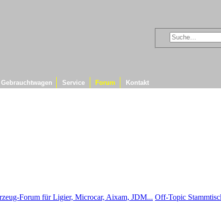
Gebrauchtwagen
Service
Forum
Kontakt
rzeug-Forum für Ligier, Microcar, Aixam, JDM...
Off-Topic Stammtisc