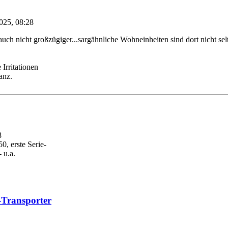
025, 08:28
ch nicht großzügiger...sargähnliche Wohneinheiten sind dort nicht selt
 Irritationen
anz.
8
0, erste Serie-
 u.a.
t-Transporter