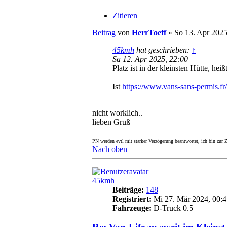
Zitieren
Beitrag
von
HerrToeff
»
So 13. Apr 2025
45kmh
hat geschrieben:
↑
Sa 12. Apr 2025, 22:00
Platz ist in der kleinsten Hütte, heiß
Ist
https://www.vans-sans-permis.fr/
nicht worklich..
lieben Gruß
PN werden evtl mit starker Verzögerung beantwortet, ich bin zur Ze
Nach oben
45kmh
Beiträge:
148
Registriert:
Mi 27. Mär 2024, 00:4
Fahrzeuge:
D-Truck 0.5