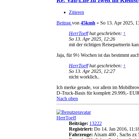
Re: Van-Life zu zweit im Kleins
Zitieren
Beitrag
von
45kmh
»
So 13. Apr 2025, 1
HerrToeff
hat geschrieben:
↑
So 13. Apr 2025, 12:26
mit der richtigen Reisepartnerin kan
Jaja, für 9½ Wochen ist das bestimmt auch 
HerrToeff
hat geschrieben:
↑
So 13. Apr 2025, 12:27
nicht worklich..
Ich merke gerade, vor allem im Mobilbrows
D-Truck-Basis für komplett 29.999,- EUR
Nach oben
HerrToeff
Beiträge:
13222
Registriert:
Do 14. Jan 2016, 11:1
Fahrzeuge:
Aixam 400 , Sachs zx 5