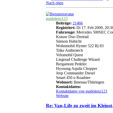
Nach oben
guidolenz123
Beiträge:
21466
Registriert:
Di 17. Feb 2009, 20:3
Fahrzeuge:
Mercedes 500SEC Co
Krause Duo Dreirad
Simson Habicht
Wohnmobil Hymer 522 Bj 83
Trike Anthrotech
Velomobil Quest
Liegerad Challenge Wizard
Bergamont Pedelec
Hyosung Aquila Chopper
Jeep Commander Diesel
Smart 450 u Roadster
Wohnort:
Ilmenau/Thüringen
Kontaktdaten:
Kontaktdaten von guidolenz123
Website
Re: Van-Life zu zweit im Kleins