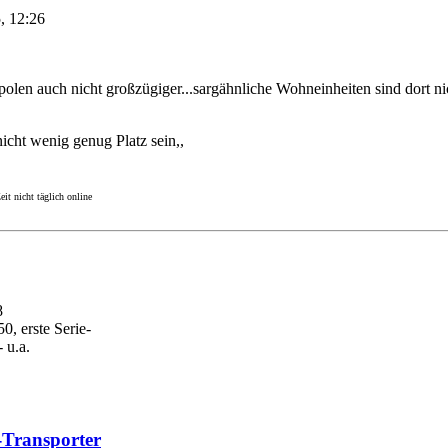
, 12:26
len auch nicht großzügiger...sargähnliche Wohneinheiten sind dort nich
nicht wenig genug Platz sein,,
it nicht täglich online
8
0, erste Serie-
 u.a.
t-Transporter