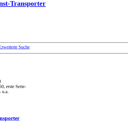
inst-Transporter
Erweiterte Suche
8
0, erste Serie-
 u.a.
ansporter