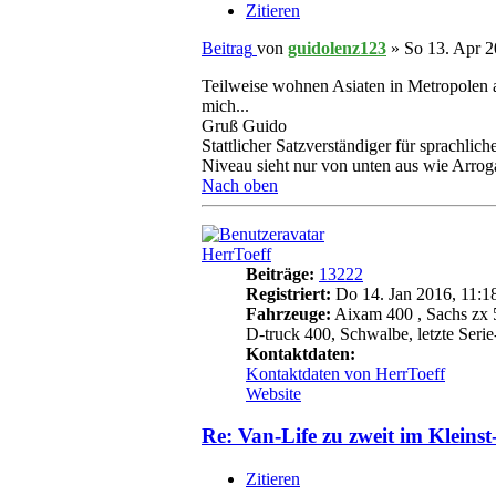
Zitieren
Beitrag
von
guidolenz123
»
So 13. Apr 2
Teilweise wohnen Asiaten in Metropolen au
mich...
Gruß Guido
Stattlicher Satzverständiger für sprachliche
Niveau sieht nur von unten aus wie Arrog
Nach oben
HerrToeff
Beiträge:
13222
Registriert:
Do 14. Jan 2016, 11:1
Fahrzeuge:
Aixam 400 , Sachs zx 5
D-truck 400, Schwalbe, letzte Serie-
Kontaktdaten:
Kontaktdaten von HerrToeff
Website
Re: Van-Life zu zweit im Kleins
Zitieren