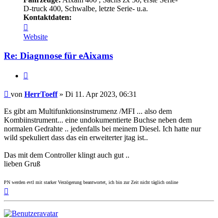
D-truck 400, Schwalbe, letzte Serie- u.a.
Kontaktdaten:
Kontaktdaten
von
Website
HerrToeff
Re: Diagnnose für eAixams
Zitieren
Beitrag
von
HerrToeff
»
Di 11. Apr 2023, 06:31
Es gibt am Multifunktionsinstrumenz /MFI ... also dem
Kombiinstrument... eine undokumentierte Buchse neben dem
normalen Gedrahte .. jedenfalls bei meinem Diesel. Ich hatte nur
wild spekuliert dass das ein erweiterter jtag ist..
Das mit dem Controller klingt auch gut ..
lieben Gruß
PN werden evtl mit starker Verzögerung beantwortet, ich bin zur Zeit nicht täglich online
Nach
oben