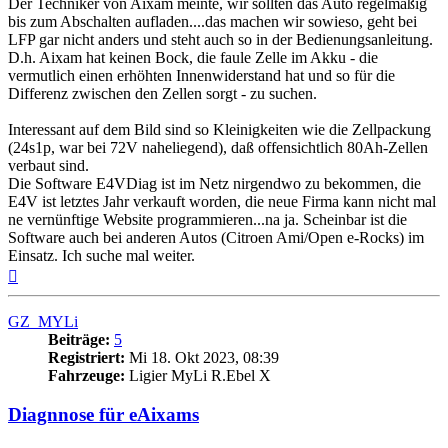
Der Techniker von Aixam meinte, wir sollten das Auto regelmäßig
bis zum Abschalten aufladen....das machen wir sowieso, geht bei
LFP gar nicht anders und steht auch so in der Bedienungsanleitung.
D.h. Aixam hat keinen Bock, die faule Zelle im Akku - die
vermutlich einen erhöhten Innenwiderstand hat und so für die
Differenz zwischen den Zellen sorgt - zu suchen.
Interessant auf dem Bild sind so Kleinigkeiten wie die Zellpackung
(24s1p, war bei 72V naheliegend), daß offensichtlich 80Ah-Zellen
verbaut sind.
Die Software E4VDiag ist im Netz nirgendwo zu bekommen, die
E4V ist letztes Jahr verkauft worden, die neue Firma kann nicht mal
ne vernünftige Website programmieren...na ja. Scheinbar ist die
Software auch bei anderen Autos (Citroen Ami/Open e-Rocks) im
Einsatz. Ich suche mal weiter.
Nach
oben
GZ_MYLi
Beiträge:
5
Registriert:
Mi 18. Okt 2023, 08:39
Fahrzeuge:
Ligier MyLi R.Ebel X
Diagnnose für eAixams