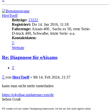
oben
HerrToeff
Beiträge:
13222
Registriert:
Do 14. Jan 2016, 11:18
Fahrzeuge:
Aixam 400 , Sachs zx 50, erste Serie-
D-truck 400, Schwalbe, letzte Serie- u.a.
Kontaktdaten:
Kontaktdaten
von
Website
HerrToeff
Re: Diagnnose für eAixams
Zitieren
Beitrag
von
HerrToeff
»
Mi 14. Feb 2024, 21:37
kann man nicht mehr runterladen
https://e4vdiag.updatestar.com/de
lieben Gruß
PN werden evtl mit starker Verzögerung beantwortet, ich bin zur Zeit nicht täglich online