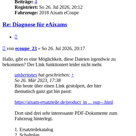
Beiträge:
4
Registriert:
So 26. Jul 2026, 20:12
Fahrzeuge:
2018 Aixam eCoupe
Re: Diagnose für eAixams
Zitieren
Beitrag
von
ecoupe_23
»
So 26. Jul 2026, 20:17
Hallo, gibt es eine Möglichkeit, diese Dateien irgendwie zu
bekommen? Der Link funktioniert leider nicht mehr.
umbertones
hat geschrieben:
↑
So 26. Mär 2023, 17:38
Bin heute über einen Link gestolpert, der hier
thematisch ganz gut hin passt:
https://aixam-ersatzteile.de/product_in ... oup--.html
Dort sind drei sehr interessante PDF-Dokumente zum
Fahrzeug hinterlegt.
1. Ersatzteilekatalog
2. Schaltplan