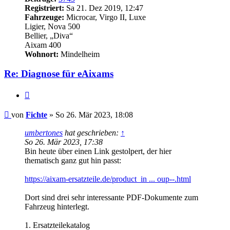
Registriert:
Sa 21. Dez 2019, 12:47
Fahrzeuge:
Microcar, Virgo II, Luxe
Ligier, Nova 500
Bellier, „Diva“
Aixam 400
Wohnort:
Mindelheim
Re: Diagnose für eAixams
Zitieren
Beitrag
von
Fichte
»
So 26. Mär 2023, 18:08
umbertones
hat geschrieben:
↑
So 26. Mär 2023, 17:38
Bin heute über einen Link gestolpert, der hier
thematisch ganz gut hin passt:
https://aixam-ersatzteile.de/product_in ... oup--.html
Dort sind drei sehr interessante PDF-Dokumente zum
Fahrzeug hinterlegt.
1. Ersatzteilekatalog