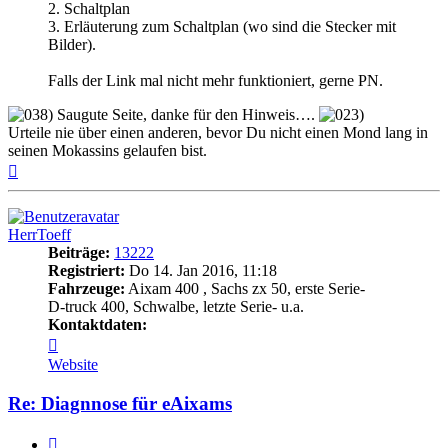
2. Schaltplan
3. Erläuterung zum Schaltplan (wo sind die Stecker mit
Bilder).
Falls der Link mal nicht mehr funktioniert, gerne PN.
Saugute Seite, danke für den Hinweis….
Urteile nie über einen anderen, bevor Du nicht einen Mond lang in
seinen Mokassins gelaufen bist.
Nach
oben
HerrToeff
Beiträge:
13222
Registriert:
Do 14. Jan 2016, 11:18
Fahrzeuge:
Aixam 400 , Sachs zx 50, erste Serie-
D-truck 400, Schwalbe, letzte Serie- u.a.
Kontaktdaten:
Kontaktdaten
von
Website
HerrToeff
Re: Diagnnose für eAixams
Zitieren