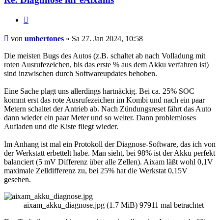
Zitieren
Beitrag
von
umbertones
»
Sa 27. Jan 2024, 10:58
Die meisten Bugs des Autos (z.B. schaltet ab nach Volladung mit
roten Ausrufezeichen, bis das erste % aus dem Akku verfahren ist)
sind inzwischen durch Softwareupdates behoben.
Eine Sache plagt uns allerdings hartnäckig. Bei ca. 25% SOC
kommt erst das rote Ausrufezeichen im Kombi und nach ein paar
Metern schaltet der Antrieb ab. Nach Zündungsreset fährt das Auto
dann wieder ein paar Meter und so weiter. Dann problemloses
Aufladen und die Kiste fliegt wieder.
Im Anhang ist mal ein Protokoll der Diagnose-Software, das ich von
der Werkstatt erbettelt habe. Man sieht, bei 98% ist der Akku perfekt
balanciert (5 mV Differenz über alle Zellen). Aixam läßt wohl 0,1V
maximale Zelldifferenz zu, bei 25% hat die Werkstat 0,15V
gesehen.
aixam_akku_diagnose.jpg (1.7 MiB) 97911 mal betrachtet