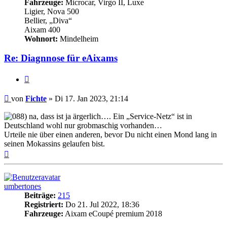
Fahrzeuge:
Microcar, Virgo II, Luxe
Ligier, Nova 500
Bellier, „Diva“
Aixam 400
Wohnort:
Mindelheim
Re: Diagnnose für eAixams
Zitieren
Beitrag
von
Fichte
»
Di 17. Jan 2023, 21:14
na, dass ist ja ärgerlich…. Ein „Service-Netz“ ist in
Deutschland wohl nur grobmaschig vorhanden…
Urteile nie über einen anderen, bevor Du nicht einen Mond lang in
seinen Mokassins gelaufen bist.
Nach
oben
umbertones
Beiträge:
215
Registriert:
Do 21. Jul 2022, 18:36
Fahrzeuge:
Aixam eCoupé premium 2018