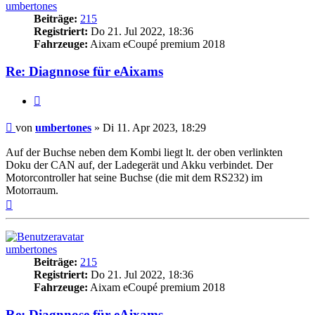
umbertones
Beiträge:
215
Registriert:
Do 21. Jul 2022, 18:36
Fahrzeuge:
Aixam eCoupé premium 2018
Re: Diagnnose für eAixams
Zitieren
Beitrag
von
umbertones
»
Di 11. Apr 2023, 18:29
Auf der Buchse neben dem Kombi liegt lt. der oben verlinkten
Doku der CAN auf, der Ladegerät und Akku verbindet. Der
Motorcontroller hat seine Buchse (die mit dem RS232) im
Motorraum.
Nach
oben
umbertones
Beiträge:
215
Registriert:
Do 21. Jul 2022, 18:36
Fahrzeuge:
Aixam eCoupé premium 2018
Re: Diagnnose für eAixams