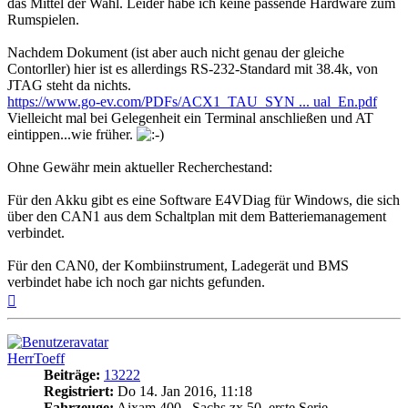
das Mittel der Wahl. Leider habe ich keine passende Hardware zum
Rumspielen.
Nachdem Dokument (ist aber auch nicht genau der gleiche
Contorller) hier ist es allerdings RS-232-Standard mit 38.4k, von
JTAG steht da nichts.
https://www.go-ev.com/PDFs/ACX1_TAU_SYN ... ual_En.pdf
Vielleicht mal bei Gelegenheit ein Terminal anschließen und AT
eintippen...wie früher.
Ohne Gewähr mein aktueller Recherchestand:
Für den Akku gibt es eine Software E4VDiag für Windows, die sich
über den CAN1 aus dem Schaltplan mit dem Batteriemanagement
verbindet.
Für den CAN0, der Kombiinstrument, Ladegerät und BMS
verbindet habe ich noch gar nichts gefunden.
Nach
oben
HerrToeff
Beiträge:
13222
Registriert:
Do 14. Jan 2016, 11:18
Fahrzeuge:
Aixam 400 , Sachs zx 50, erste Serie-