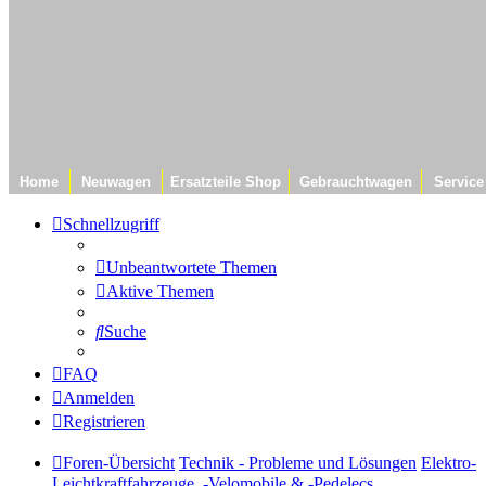
Home
Neuwagen
Ersatzteile Shop
Gebrauchtwagen
Service
Schnellzugriff
Unbeantwortete Themen
Aktive Themen
Suche
FAQ
Anmelden
Registrieren
Foren-Übersicht
Technik - Probleme und Lösungen
Elektro-
Leichtkraftfahrzeuge, -Velomobile & -Pedelecs