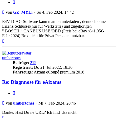
Zitieren
Beitrag
von
GZ_MYLi
»
So 4. Feb 2024, 14:42
E4V DIAG Software kann man herunterladen , dennoch ohne
Lizenz-Schlüssel(nur für Werkstätte) und zugehörigen
" BOSCH " CANBUS USB/OBD (Preis bei eBay :841,95€-
Febr.2024) Box nicht für Privat Personen nutzbar.
Nach
oben
umbertones
Beiträge:
215
Registriert:
Do 21. Jul 2022, 18:36
Fahrzeuge:
Aixam eCoupé premium 2018
Re: Diagnnose für eAixams
Zitieren
Beitrag
von
umbertones
»
Mi 7. Feb 2024, 20:46
Danke. Hast Du ne URL? Ich find' das nicht.
Nach