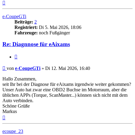
Nach
oben
e-CoupeGTi
Beiträge:
2
Registriert:
Di 5. Mai 2026, 18:06
Fahrzeuge:
noch Fußgänger
Re: Diagnnose für eAixams
Zitieren
Beitrag
von
e-CoupeGTi
»
Di 12. Mai 2026, 16:40
Hallo Zusammen,
seit Ihr bei der Diagnose für eAixams irgendwie weiter gekommen?
Unser Auto hat zwar eine OBD2 Buchse im Motorraum, aber die
üblichen APPs (Torque, ScanMaster...) können sich nicht mit dem
Auto verbinden.
Schöne Grüße
Markus
Nach
oben
ecoupe_23