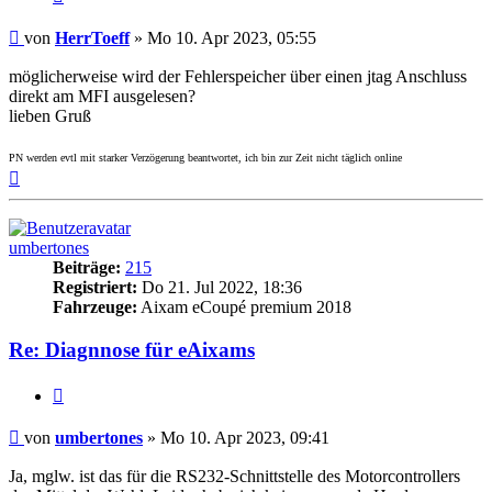
Beitrag
von
HerrToeff
»
Mo 10. Apr 2023, 05:55
möglicherweise wird der Fehlerspeicher über einen jtag Anschluss
direkt am MFI ausgelesen?
lieben Gruß
PN werden evtl mit starker Verzögerung beantwortet, ich bin zur Zeit nicht täglich online
Nach
oben
umbertones
Beiträge:
215
Registriert:
Do 21. Jul 2022, 18:36
Fahrzeuge:
Aixam eCoupé premium 2018
Re: Diagnnose für eAixams
Zitieren
Beitrag
von
umbertones
»
Mo 10. Apr 2023, 09:41
Ja, mglw. ist das für die RS232-Schnittstelle des Motorcontrollers