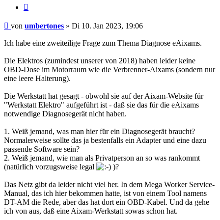
Zitieren
Beitrag
von
umbertones
»
Di 10. Jan 2023, 19:06
Ich habe eine zweiteilige Frage zum Thema Diagnose eAixams.
Die Elektros (zumindest unserer von 2018) haben leider keine
OBD-Dose im Motorraum wie die Verbrenner-Aixams (sondern nur
eine leere Halterung).
Die Werkstatt hat gesagt - obwohl sie auf der Aixam-Website für
"Werkstatt Elektro" aufgeführt ist - daß sie das für die eAixams
notwendige Diagnosegerät nicht haben.
1. Weiß jemand, was man hier für ein Diagnosegerät braucht?
Normalerweise sollte das ja bestenfalls ein Adapter und eine dazu
passende Software sein?
2. Weiß jemand, wie man als Privatperson an so was rankommt
(natürlich vorzugsweise legal
)?
Das Netz gibt da leider nicht viel her. In dem Mega Worker Service-
Manual, das ich hier bekommen hatte, ist von einem Tool namens
DT-AM die Rede, aber das hat dort ein OBD-Kabel. Und da gehe
ich von aus, daß eine Aixam-Werkstatt sowas schon hat.