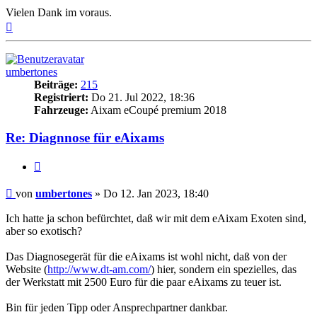
Vielen Dank im voraus.
Nach
oben
umbertones
Beiträge:
215
Registriert:
Do 21. Jul 2022, 18:36
Fahrzeuge:
Aixam eCoupé premium 2018
Re: Diagnnose für eAixams
Zitieren
Beitrag
von
umbertones
»
Do 12. Jan 2023, 18:40
Ich hatte ja schon befürchtet, daß wir mit dem eAixam Exoten sind,
aber so exotisch?
Das Diagnosegerät für die eAixams ist wohl nicht, daß von der
Website (
http://www.dt-am.com/
) hier, sondern ein spezielles, das
der Werkstatt mit 2500 Euro für die paar eAixams zu teuer ist.
Bin für jeden Tipp oder Ansprechpartner dankbar.