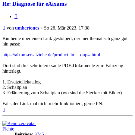
Re: Diagnose für eAixams
Zitieren
Beitrag
von
umbertones
»
So 26. Mär 2023, 17:38
Bin heute über einen Link gestolpert, der hier thematisch ganz gut
hin passt:
https://aixam-ersatzteile.de/product_in ... oup--.html
Dort sind drei sehr interessante PDF-Dokumente zum Fahrzeug
hinterlegt.
1. Ersatzteilekatalog
2. Schaltplan
3. Erläuterung zum Schaltplan (wo sind die Stecker mit Bilder).
Falls der Link mal nicht mehr funktioniert, gerne PN.
Nach
oben
Fichte
Beiträge:
3745