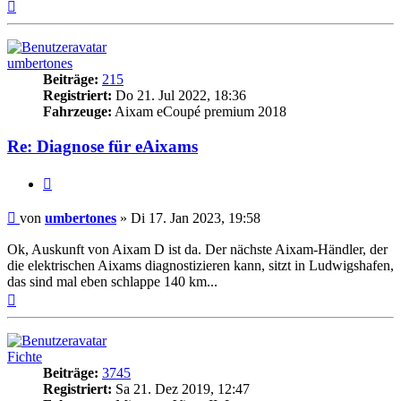
Nach
oben
umbertones
Beiträge:
215
Registriert:
Do 21. Jul 2022, 18:36
Fahrzeuge:
Aixam eCoupé premium 2018
Re: Diagnose für eAixams
Zitieren
Beitrag
von
umbertones
»
Di 17. Jan 2023, 19:58
Ok, Auskunft von Aixam D ist da. Der nächste Aixam-Händler, der
die elektrischen Aixams diagnostizieren kann, sitzt in Ludwigshafen,
das sind mal eben schlappe 140 km...
Nach
oben
Fichte
Beiträge:
3745
Registriert:
Sa 21. Dez 2019, 12:47