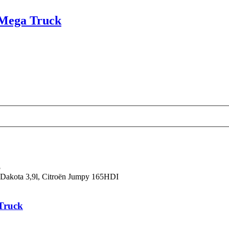
 Mega Truck
eiterte
he
5
akota 3,9l, Citroën Jumpy 165HDI
Truck