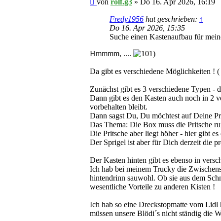
von
rolf.g3
»
Do 16. Apr 2026, 16:19
Fredy1956
hat geschrieben:
↑
Do 16. Apr 2026, 15:35
Suche einen Kastenaufbau für mein
Hmmmm, ....
Da gibt es verschiedene Möglichkeiten ! ( 
Zunächst gibt es 3 verschiedene Typen - 
Dann gibt es den Kasten auch noch in 2 v
vorbehalten bleibt.
Dann sagst Du, Du möchtest auf Deine Pri
Das Thema: Die Box muss die Pritsche run
Die Pritsche aber liegt höher - hier gibt e
Der Sprigel ist aber für Dich derzeit di
Der Kasten hinten gibt es ebenso in versc
Ich hab bei meinem Trucky die Zwischensc
hintendrinn sauwohl. Ob sie aus dem Sch
wesentliche Vorteile zu anderen Kisten !
Ich hab so eine Dreckstopmatte vom Lidl h
müssen unsere Blödi´s nicht ständig die W