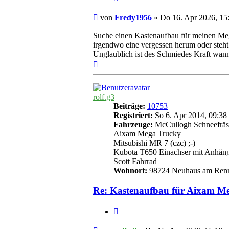
Beitrag
von
Fredy1956
»
Do 16. Apr 2026, 15
Suche einen Kastenaufbau für meinen Mega
irgendwo eine vergessen herum oder steht
Unglaublich ist des Schmiedes Kraft wann
Nach
oben
rolf.g3
Beiträge:
10753
Registriert:
So 6. Apr 2014, 09:38
Fahrzeuge:
McCullogh Schneefräs
Aixam Mega Trucky
Mitsubishi MR 7 (czc) ;-)
Kubota T650 Einachser mit Anhän
Scott Fahrrad
Wohnort:
98724 Neuhaus am Ren
Re: Kastenaufbau für Aixam M
Zitieren
Beitrag