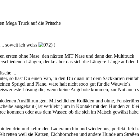
en Mega Truck auf die Pritsche
... soweit ich weiss
)
den ersten ohne Nase, den näxten MIT Nase und dann den Multitruck.
erschiedenen Längen, denke aber das sich die Längere Länge auf den L
tsche ...
ter, so hast Du einen Van, in den Du quasi mit dem Sackkarren reinfah
s einen Sprigel und Plane, wäre halt nicht sooo gut für die Wauwie´s.
e preiswerteste Lösung die, wenn keine Angebote kommen, zur Not auch 
hiedenen Ausführun gen. Mit seitlichen Rolläden und ohne, Fenstertüre
heibe ausgebaut ( ist verklebt ) um in Kontakt mit den Hunden zu blei
nee kommen oder aus dem Wasser, ob die sich im Matsch gewälzt haben
inten drin und kehre den Laderaum hin und wieder aus, perfekt. Ich ha
elt retten weil sie Katzen, Eichhörnchen und andere Hunde am Straßenr