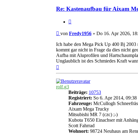
Re: Kastenaufbau für Aixam M
Zitieren
Beitrag
von
Fredy1956
»
Do 16. Apr 2026, 18
Ich habe den Mega Pick Up 400 Bj 2003 mi
kommt gar nicht in Frage da dies nicht ge
Aufba mit Aluprofilen und Hartschaumplatt
Unglaublich ist des Schmiedes Kraft wann
Nach
oben
rolf.g3
Beiträge:
10753
Registriert:
So 6. Apr 2014, 09:38
Fahrzeuge:
McCullogh Schneefräs
Aixam Mega Trucky
Mitsubishi MR 7 (czc) ;-)
Kubota T650 Einachser mit Anhän
Scott Fahrrad
Wohnort:
98724 Neuhaus am Ren