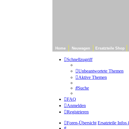
Home
Neuwagen
Ersatzteile Shop
Schnellzugriff
Unbeantwortete Themen
Aktive Themen
Suche
FAQ
Anmelden
Registrieren
Foren-Übersicht
Ersatzteile Info
Suche