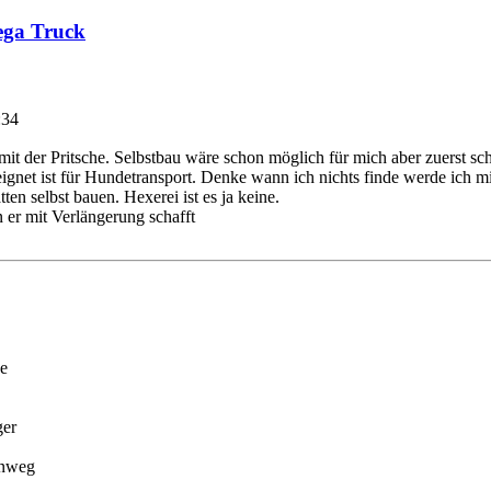
ega Truck
:34
t der Pritsche. Selbstbau wäre schon möglich für mich aber zuerst sch
eignet ist für Hundetransport. Denke wann ich nichts finde werde ich 
en selbst bauen. Hexerei ist es ja keine.
 er mit Verlängerung schafft
e
ger
nweg