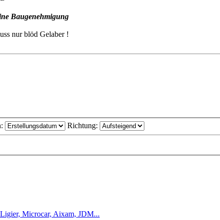
 eine Baugenehmigung
uss nur blöd Gelaber !
h:
Richtung:
Ligier, Microcar, Aixam, JDM...