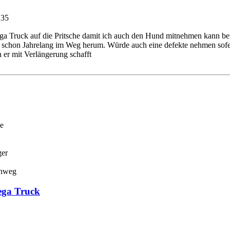
:35
 Truck auf die Pritsche damit ich auch den Hund mitnehmen kann bei S
 schon Jahrelang im Weg herum. Würde auch eine defekte nehmen sofern
 er mit Verlängerung schafft
e
ger
nweg
ega Truck