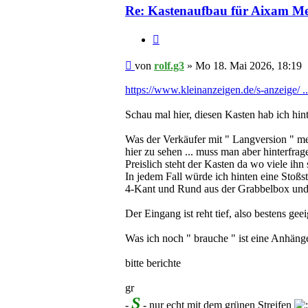
Re: Kastenaufbau für Aixam M
Zitieren
Beitrag
von
rolf.g3
»
Mo 18. Mai 2026, 18:19
https://www.kleinanzeigen.de/s-anzeige/ .
Schau mal hier, diesen Kasten hab ich hint
Was der Verkäufer mit " Langversion " mei
hier zu sehen ... muss man aber hinterfrag
Preislich steht der Kasten da wo viele ihn
In jedem Fall würde ich hinten eine Stoßs
4-Kant und Rund aus der Grabbelbox und sch
Der Eingang ist reht tief, also bestens ge
Was ich noch " brauche " ist eine Anhänge
bitte berichte
gr
S
-
- nur echt mit dem grünen Streifen