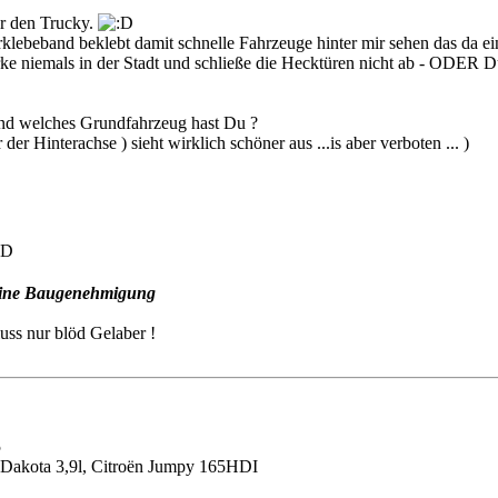
ür den Trucky.
orklebeband beklebt damit schnelle Fahrzeuge hinter mir sehen das da ei
ke niemals in der Stadt und schließe die Hecktüren nicht ab - ODER Du
und welches Grundfahrzeug hast Du ?
der Hinterachse ) sieht wirklich schöner aus ...is aber verboten ... )
 eine Baugenehmigung
uss nur blöd Gelaber !
5
akota 3,9l, Citroën Jumpy 165HDI