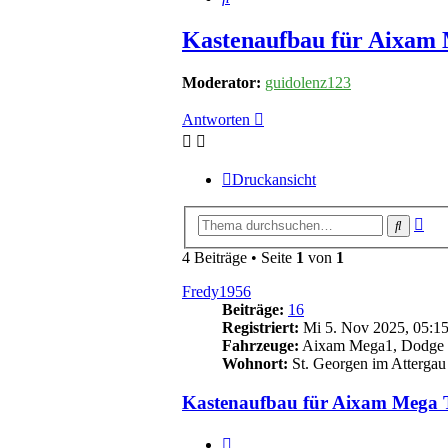
Kastenaufbau für Aixam
Moderator:
guidolenz123
Antworten
Druckansicht
Erw
Suche
Suc
4 Beiträge • Seite
1
von
1
Fredy1956
Beiträge:
16
Registriert:
Mi 5. Nov 2025, 05:1
Fahrzeuge:
Aixam Mega1, Dodge D
Wohnort:
St. Georgen im Attergau
Kastenaufbau für Aixam Mega 
Zitieren