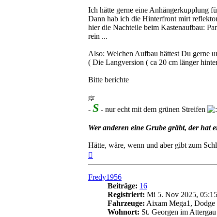
Ich hätte gerne eine Anhängerkupplung f
Dann hab ich die Hinterfront mirt reflekt
hier die Nachteile beim Kastenaufbau: Par
rein ...
Also: Welchen Aufbau hättest Du gerne 
( Die Langversion ( ca 20 cm länger hinter 
Bitte berichte
gr
S
-
- nur echt mit dem grünen Streifen
Wer anderen eine Grube gräbt, der hat
Hätte, wäre, wenn und aber gibt zum Schl
Nach
oben
Fredy1956
Beiträge:
16
Registriert:
Mi 5. Nov 2025, 05:1
Fahrzeuge:
Aixam Mega1, Dodge D
Wohnort:
St. Georgen im Attergau