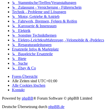
↳ Stammtische/Treffen/Veranstaltungen
↳ Zulassung - Versicherung - Führerschein
Technik - Probleme und Lösungen
↳ Motor, Getriebe & Antrieb
↳ Fahrwerk, Bremsen, Felgen & Reifen
↳ Karosserie & Innenraum
↳ Elektrik
↳ Sonstige Technikthemen
↳ Elektro-Leichtkraftfahrzeuge, -Velomobile & -Pedelecs
↳ Reparaturanleitungen
Ersatzteile Infos & Marktplatz
↳ Baugleiche Ersatzteile
↳ Biete
↳ Suche
↳ Ebay & Co
Foren-Übersicht
Alle Zeiten sind
UTC+01:00
Alle Cookies löschen
Kontakt
Powered by
phpBB
® Forum Software © phpBB Limited
Deutsche Übersetzung durch
phpBB.de