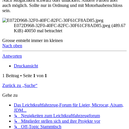
Nach Möglichkeit schwarz oder unlackiert. Andere Farben aber
auch möglich. Sollte nur in Ordnung und mit Motorhaubenschloss
sein.
E072D968-32F0-40FC-82FC-30F61CF8AD85.jpeg (489.67
KiB) 40050 mal betrachtet
Grosse entsteht immer im kleinen
Nach oben
Antworten
Druckansicht
1 Beitrag • Seite
1
von
1
Zurück zu „Suche“
Gehe zu
Das Leichtkraftfahrzeug-Forum für Ligier, Microcar, Aixam,
JDM...
↳ Neuigkeiten zum Leichtkraftfahrzeugforum
↳ Mitglieder stellen sich und ihre Projekte vor
↳ Off-Topic Stammtisch