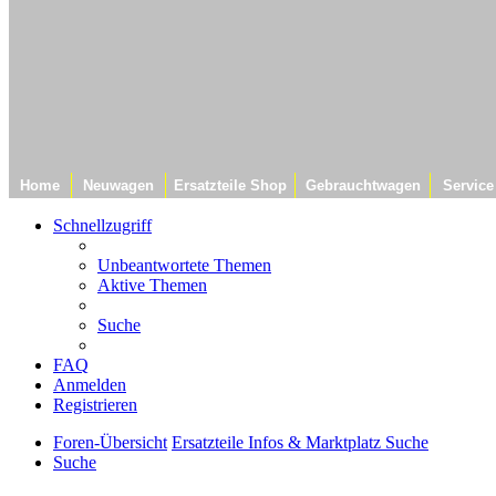
Home
Neuwagen
Ersatzteile Shop
Gebrauchtwagen
Service
Schnellzugriff
Unbeantwortete Themen
Aktive Themen
Suche
FAQ
Anmelden
Registrieren
Foren-Übersicht
Ersatzteile Infos & Marktplatz
Suche
Suche