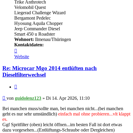
Trike Anthrotech
Velomobil Quest
Liegerad Challenge Wizard
Bergamont Pedelec
Hyosung Aquila Chopper
Jeep Commander Diesel
Smart 450 u Roadster
Wohnort:
Ilmenau/Thüringen
Kontaktdaten:
Kontaktdaten
von
Website
guidolenz123
Re: Microcar Mgo 2014 entlüften nach
Dieselfilterwechsel
Zitieren
Beitrag
von
guidolenz123
»
Di 14. Apr 2026, 11:10
Bei manchen muss/sollte man, bei manchen nicht...(bei manchen
geht es nur sehr umständlich)
einfach mal ohne probieren...vlt klappt
es.
Ggf Spritfilter (oben) leicht öffnen...im besten Fall ist dort etwas
dazu vorgesehen...(Entlüftungs-Schraube oder Dergleichen)