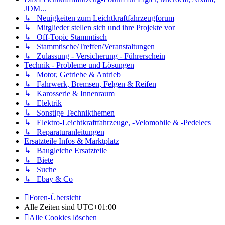
JDM...
↳ Neuigkeiten zum Leichtkraftfahrzeugforum
↳ Mitglieder stellen sich und ihre Projekte vor
↳ Off-Topic Stammtisch
↳ Stammtische/Treffen/Veranstaltungen
↳ Zulassung - Versicherung - Führerschein
Technik - Probleme und Lösungen
↳ Motor, Getriebe & Antrieb
↳ Fahrwerk, Bremsen, Felgen & Reifen
↳ Karosserie & Innenraum
↳ Elektrik
↳ Sonstige Technikthemen
↳ Elektro-Leichtkraftfahrzeuge, -Velomobile & -Pedelecs
↳ Reparaturanleitungen
Ersatzteile Infos & Marktplatz
↳ Baugleiche Ersatzteile
↳ Biete
↳ Suche
↳ Ebay & Co
Foren-Übersicht
Alle Zeiten sind
UTC+01:00
Alle Cookies löschen