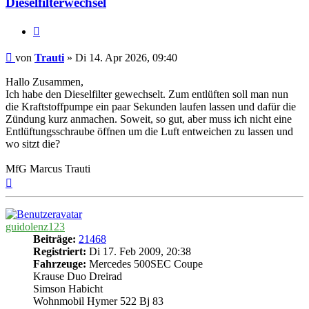
Dieselfilterwechsel
Zitieren
Beitrag
von
Trauti
»
Di 14. Apr 2026, 09:40
Hallo Zusammen,
Ich habe den Dieselfilter gewechselt. Zum entlüften soll man nun
die Kraftstoffpumpe ein paar Sekunden laufen lassen und dafür die
Zündung kurz anmachen. Soweit, so gut, aber muss ich nicht eine
Entlüftungsschraube öffnen um die Luft entweichen zu lassen und
wo sitzt die?
MfG Marcus Trauti
Nach
oben
guidolenz123
Beiträge:
21468
Registriert:
Di 17. Feb 2009, 20:38
Fahrzeuge:
Mercedes 500SEC Coupe
Krause Duo Dreirad
Simson Habicht
Wohnmobil Hymer 522 Bj 83