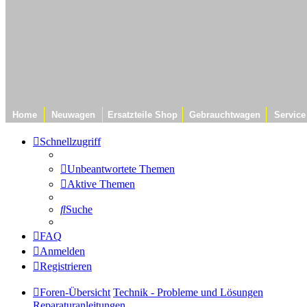
Home
Neuwagen
Ersatzteile Shop
Gebrauchtwagen
Service
Schnellzugriff
Unbeantwortete Themen
Aktive Themen
Suche
FAQ
Anmelden
Registrieren
Foren-Übersicht
Technik - Probleme und Lösungen
Reparaturanleitungen