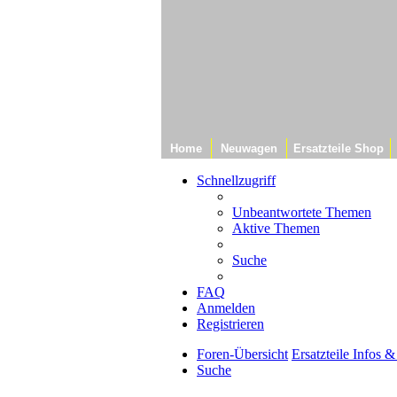
Home
Neuwagen
Ersatzteile Shop
Schnellzugriff
Unbeantwortete Themen
Aktive Themen
Suche
FAQ
Anmelden
Registrieren
Foren-Übersicht
Ersatzteile Infos 
Suche