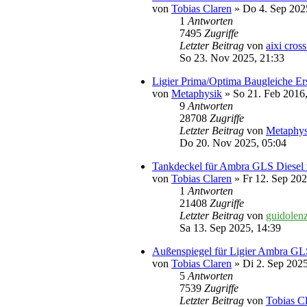
von
Tobias Claren
» Do 4. Sep 202
1
Antworten
7495
Zugriffe
Letzter Beitrag
von
aixi cros
So 23. Nov 2025, 21:33
Ligier Prima/Optima Baugleiche Ers
von
Metaphysik
» So 21. Feb 2016,
9
Antworten
28708
Zugriffe
Letzter Beitrag
von
Metaphys
Do 20. Nov 2025, 05:04
Tankdeckel für Ambra GLS Diesel
von
Tobias Claren
» Fr 12. Sep 202
1
Antworten
21408
Zugriffe
Letzter Beitrag
von
guidolen
Sa 13. Sep 2025, 14:39
Außenspiegel für Ligier Ambra G
von
Tobias Claren
» Di 2. Sep 2025
5
Antworten
7539
Zugriffe
Letzter Beitrag
von
Tobias C