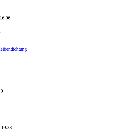
 16:06
f
heibendichtung
20
 19:38