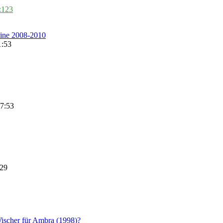
z123
line 2008-2010
1:53
7:53
:29
scher für Ambra (1998)?