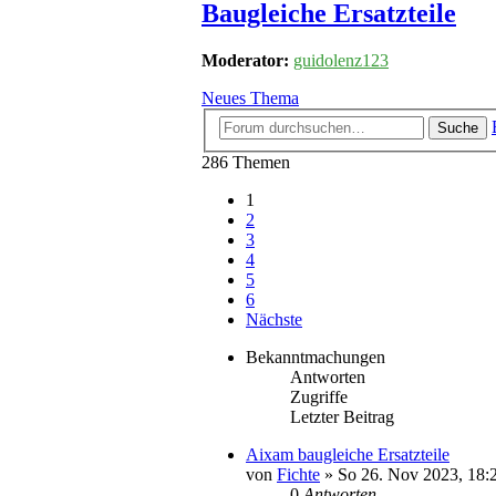
Baugleiche Ersatzteile
Moderator:
guidolenz123
Neues Thema
Suche
286 Themen
1
2
3
4
5
6
Nächste
Bekanntmachungen
Antworten
Zugriffe
Letzter Beitrag
Aixam baugleiche Ersatzteile
von
Fichte
» So 26. Nov 2023, 18:
0
Antworten