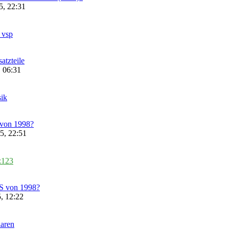
5, 22:31
s vsp
atzteile
 06:31
ik
 von 1998?
5, 22:51
z123
LS von 1998?
, 12:22
laren