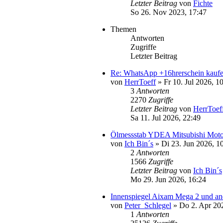
Letzter Beitrag
von
Fichte
So 26. Nov 2023, 17:47
Themen
Antworten
Zugriffe
Letzter Beitrag
Re: WhatsApp +16hrerschein kaufen
von
HerrToeff
» Fr 10. Jul 2026, 1
3
Antworten
2270
Zugriffe
Letzter Beitrag
von
HerrToef
Sa 11. Jul 2026, 22:49
Ölmessstab YDEA Mitsubishi Moto
von
Ich Bin´s
» Di 23. Jun 2026, 1
2
Antworten
1566
Zugriffe
Letzter Beitrag
von
Ich Bin´s
Mo 29. Jun 2026, 16:24
Innenspiegel Aixam Mega 2 und an
von
Peter_Schlegel
» Do 2. Apr 202
1
Antworten