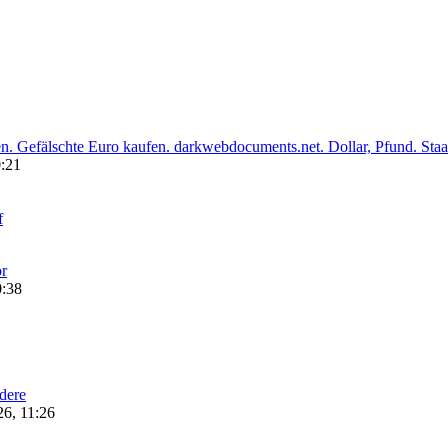
. Gefälschte Euro kaufen. darkwebdocuments.net. Dollar, Pfund. Staa
0:21
f
r
0:38
dere
6, 11:26