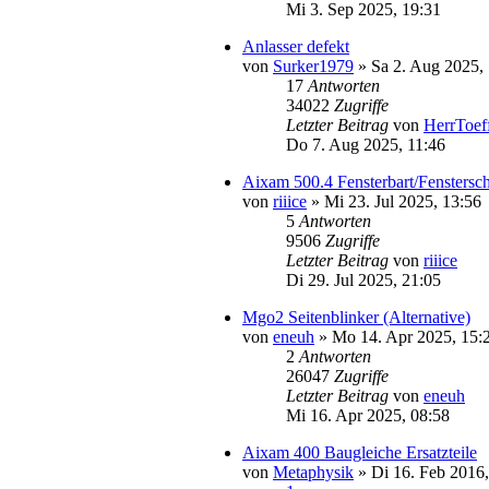
Mi 3. Sep 2025, 19:31
Anlasser defekt
von
Surker1979
» Sa 2. Aug 2025,
17
Antworten
34022
Zugriffe
Letzter Beitrag
von
HerrToef
Do 7. Aug 2025, 11:46
Aixam 500.4 Fensterbart/Fenstersc
von
riiice
» Mi 23. Jul 2025, 13:56
5
Antworten
9506
Zugriffe
Letzter Beitrag
von
riiice
Di 29. Jul 2025, 21:05
Mgo2 Seitenblinker (Alternative)
von
eneuh
» Mo 14. Apr 2025, 15:
2
Antworten
26047
Zugriffe
Letzter Beitrag
von
eneuh
Mi 16. Apr 2025, 08:58
Aixam 400 Baugleiche Ersatzteile
von
Metaphysik
» Di 16. Feb 2016,