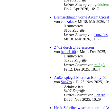
25126
Zugriffe
Letzter Beitrag
von
guidolen
Do 2. Apr 2026, 16:17
Bremsschlauch vorne Aixam Cross
von
conzales
» Mi 18. Mär 2026, 1
0
Antworten
8158
Zugriffe
Letzter Beitrag
von
conzales
Mi 18. Mär 2026, 11:53
Z402 durch z482 ersetzen
von
beutel100
» Mo 1. Dez 2025, 1
1
Antworten
52822
Zugriffe
Letzter Beitrag
von
rolf.g3
Fr 12. Dez 2025, 18:14
Außenspiegel Microcar Bonny 50
von
San7ro
» Di 25. Nov 2025, 10
0
Antworten
8497
Zugriffe
Letzter Beitrag
von
San7ro
Di 25. Nov 2025, 10:29
Heck-Scheibenwischermotor und Wi