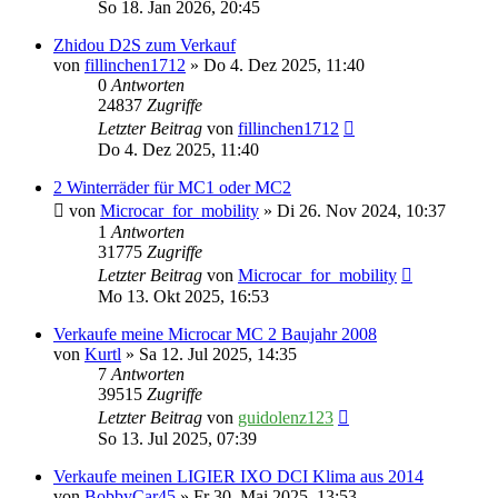
So 18. Jan 2026, 20:45
Zhidou D2S zum Verkauf
von
fillinchen1712
» Do 4. Dez 2025, 11:40
0
Antworten
24837
Zugriffe
Letzter Beitrag
von
fillinchen1712
Do 4. Dez 2025, 11:40
2 Winterräder für MC1 oder MC2
von
Microcar_for_mobility
» Di 26. Nov 2024, 10:37
1
Antworten
31775
Zugriffe
Letzter Beitrag
von
Microcar_for_mobility
Mo 13. Okt 2025, 16:53
Verkaufe meine Microcar MC 2 Baujahr 2008
von
Kurtl
» Sa 12. Jul 2025, 14:35
7
Antworten
39515
Zugriffe
Letzter Beitrag
von
guidolenz123
So 13. Jul 2025, 07:39
Verkaufe meinen LIGIER IXO DCI Klima aus 2014
von
BobbyCar45
» Fr 30. Mai 2025, 13:53