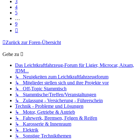
3
4
5
…
9
Nächste
Zurück zur Foren-Übersicht
Gehe zu
Das Leichtkraftfahrzeug-Forum für Ligier, Microcar, Aixam,
JDM...
↳ Neuigkeiten zum Leichtkraftfahrzeugforum
↳ Mitglieder stellen sich und ihre Projekte vor
↳ Off-Topic Stammtisch
↳ Stammtische/Treffen/Veranstaltungen
↳ Zulassung - Versicherung - Führerschein
Technik - Probleme und Lösungen
↳ Motor, Getriebe & Antrieb
↳ Fahrwerk, Bremsen, Felgen & Reifen
↳ Karosserie & Innenraum
↳ Elektrik
↳ Sonstige Technikthemen