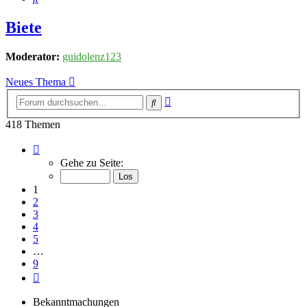
Biete
Moderator:
guidolenz123
Neues Thema
Erweiterte
Suche
Suche
418 Themen
Seite
1
Gehe zu Seite:
von
9
1
2
3
4
5
…
9
Nächste
Bekanntmachungen