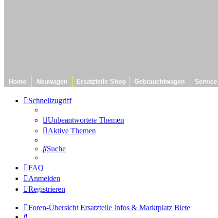
Home
Neuwagen
Ersatzteile Shop
Gebrauchtwagen
Service
Schnellzugriff
Unbeantwortete Themen
Aktive Themen
Suche
FAQ
Anmelden
Registrieren
Foren-Übersicht
Ersatzteile Infos & Marktplatz
Biete
Suche