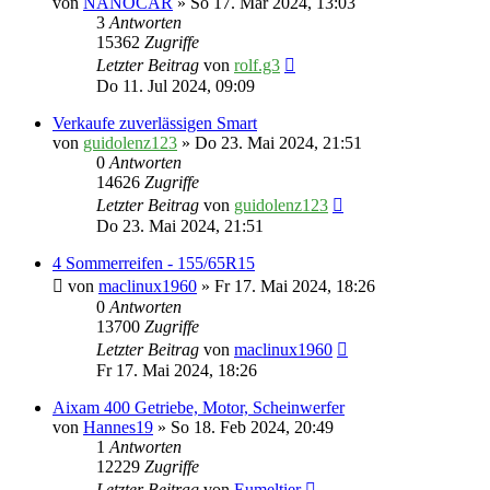
von
NANOCAR
» So 17. Mär 2024, 13:03
3
Antworten
15362
Zugriffe
Letzter Beitrag
von
rolf.g3
Do 11. Jul 2024, 09:09
Verkaufe zuverlässigen Smart
von
guidolenz123
» Do 23. Mai 2024, 21:51
0
Antworten
14626
Zugriffe
Letzter Beitrag
von
guidolenz123
Do 23. Mai 2024, 21:51
4 Sommerreifen - 155/65R15
von
maclinux1960
» Fr 17. Mai 2024, 18:26
0
Antworten
13700
Zugriffe
Letzter Beitrag
von
maclinux1960
Fr 17. Mai 2024, 18:26
Aixam 400 Getriebe, Motor, Scheinwerfer
von
Hannes19
» So 18. Feb 2024, 20:49
1
Antworten
12229
Zugriffe
Letzter Beitrag
von
Eumeltier