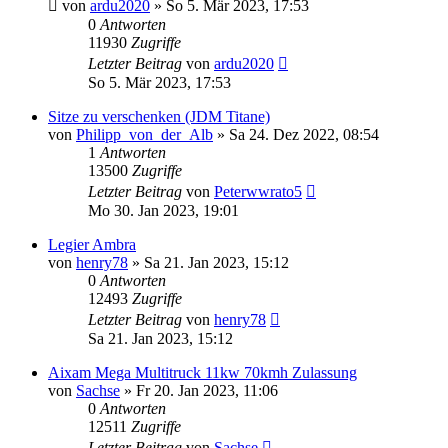
von
ardu2020
» So 5. Mär 2023, 17:53
0
Antworten
11930
Zugriffe
Letzter Beitrag
von
ardu2020
So 5. Mär 2023, 17:53
Sitze zu verschenken (JDM Titane)
von
Philipp_von_der_Alb
» Sa 24. Dez 2022, 08:54
1
Antworten
13500
Zugriffe
Letzter Beitrag
von
Peterwwrato5
Mo 30. Jan 2023, 19:01
Legier Ambra
von
henry78
» Sa 21. Jan 2023, 15:12
0
Antworten
12493
Zugriffe
Letzter Beitrag
von
henry78
Sa 21. Jan 2023, 15:12
Aixam Mega Multitruck 11kw 70kmh Zulassung
von
Sachse
» Fr 20. Jan 2023, 11:06
0
Antworten
12511
Zugriffe
Letzter Beitrag
von
Sachse