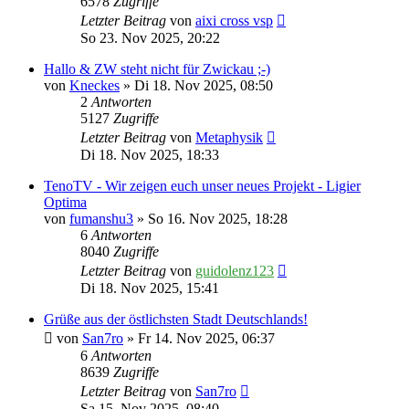
6578
Zugriffe
Letzter Beitrag
von
aixi cross vsp
So 23. Nov 2025, 20:22
Hallo & ZW steht nicht für Zwickau ;-)
von
Kneckes
» Di 18. Nov 2025, 08:50
2
Antworten
5127
Zugriffe
Letzter Beitrag
von
Metaphysik
Di 18. Nov 2025, 18:33
TenoTV - Wir zeigen euch unser neues Projekt - Ligier
Optima
von
fumanshu3
» So 16. Nov 2025, 18:28
6
Antworten
8040
Zugriffe
Letzter Beitrag
von
guidolenz123
Di 18. Nov 2025, 15:41
Grüße aus der östlichsten Stadt Deutschlands!
von
San7ro
» Fr 14. Nov 2025, 06:37
6
Antworten
8639
Zugriffe
Letzter Beitrag
von
San7ro
Sa 15. Nov 2025, 08:40