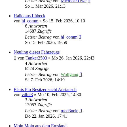
Letzter Beitrag
von
Microcar.Uwe
So 1. Mär 2026, 21:13
Hallo aus Lübeck
von
hl_comm
» So 15. Feb 2026, 10:10
6
Antworten
14687
Zugriffe
Letzter Beitrag
von
hl_comm
So 15. Feb 2026, 19:59
Neuling dieses Fahrzeugs
von
Tanker2503
» Mo 26. Jan 2026, 22:43
4
Antworten
6524
Zugriffe
Letzter Beitrag
von
Wolfgang
Sa 7. Feb 2026, 14:19
Elaris Pio Besitzer sucht Austausch
von
vdh23
» Mo 10. Feb 2025, 14:30
3
Antworten
13953
Zugriffe
Letzter Beitrag
von
rued3nele
Do 22. Jan 2026, 17:41
Moin Moin aus dem Emsland