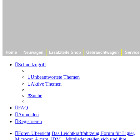
Home
Neuwagen
Ersatzteile Shop
Gebrauchtwagen
Service
Schnellzugriff
Unbeantwortete Themen
Aktive Themen
Suche
FAQ
Anmelden
Registrieren
Foren-Übersicht
Das Leichtkraftfahrzeug-Forum für Ligier,
Microcar, Aixam, JDM...
Mitglieder stellen sich und ihre