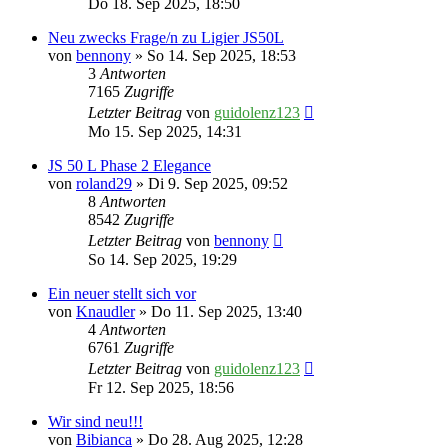
Do 18. Sep 2025, 18:50
Neu zwecks Frage/n zu Ligier JS50L
von
bennony
» So 14. Sep 2025, 18:53
3
Antworten
7165
Zugriffe
Letzter Beitrag
von
guidolenz123
Mo 15. Sep 2025, 14:31
JS 50 L Phase 2 Elegance
von
roland29
» Di 9. Sep 2025, 09:52
8
Antworten
8542
Zugriffe
Letzter Beitrag
von
bennony
So 14. Sep 2025, 19:29
Ein neuer stellt sich vor
von
Knaudler
» Do 11. Sep 2025, 13:40
4
Antworten
6761
Zugriffe
Letzter Beitrag
von
guidolenz123
Fr 12. Sep 2025, 18:56
Wir sind neu!!!
von
Bibianca
» Do 28. Aug 2025, 12:28