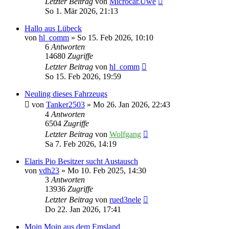
Letzter Beitrag
von
Microcar.Uwe
So 1. Mär 2026, 21:13
Hallo aus Lübeck
von
hl_comm
» So 15. Feb 2026, 10:10
6
Antworten
14680
Zugriffe
Letzter Beitrag
von
hl_comm
So 15. Feb 2026, 19:59
Neuling dieses Fahrzeugs
von
Tanker2503
» Mo 26. Jan 2026, 22:43
4
Antworten
6504
Zugriffe
Letzter Beitrag
von
Wolfgang
Sa 7. Feb 2026, 14:19
Elaris Pio Besitzer sucht Austausch
von
vdh23
» Mo 10. Feb 2025, 14:30
3
Antworten
13936
Zugriffe
Letzter Beitrag
von
rued3nele
Do 22. Jan 2026, 17:41
Moin Moin aus dem Emsland