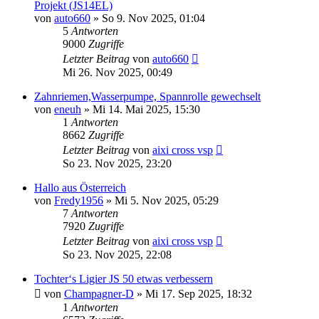
Projekt (JS14EL)
von
auto660
» So 9. Nov 2025, 01:04
5
Antworten
9000
Zugriffe
Letzter Beitrag
von
auto660
Mi 26. Nov 2025, 00:49
Zahnriemen,Wasserpumpe, Spannrolle gewechselt
von
eneuh
» Mi 14. Mai 2025, 15:30
1
Antworten
8662
Zugriffe
Letzter Beitrag
von
aixi cross vsp
So 23. Nov 2025, 23:20
Hallo aus Österreich
von
Fredy1956
» Mi 5. Nov 2025, 05:29
7
Antworten
7920
Zugriffe
Letzter Beitrag
von
aixi cross vsp
So 23. Nov 2025, 22:08
Tochter‘s Ligier JS 50 etwas verbessern
von
Champagner-D
» Mi 17. Sep 2025, 18:32
1
Antworten