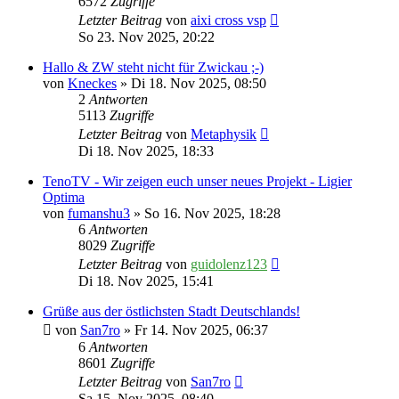
6572
Zugriffe
Letzter Beitrag
von
aixi cross vsp
So 23. Nov 2025, 20:22
Hallo & ZW steht nicht für Zwickau ;-)
von
Kneckes
» Di 18. Nov 2025, 08:50
2
Antworten
5113
Zugriffe
Letzter Beitrag
von
Metaphysik
Di 18. Nov 2025, 18:33
TenoTV - Wir zeigen euch unser neues Projekt - Ligier
Optima
von
fumanshu3
» So 16. Nov 2025, 18:28
6
Antworten
8029
Zugriffe
Letzter Beitrag
von
guidolenz123
Di 18. Nov 2025, 15:41
Grüße aus der östlichsten Stadt Deutschlands!
von
San7ro
» Fr 14. Nov 2025, 06:37
6
Antworten
8601
Zugriffe
Letzter Beitrag
von
San7ro
Sa 15. Nov 2025, 08:40