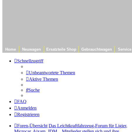
Home
Neuwagen
Ersatzteile Shop
Gebrauchtwagen
Service
Schnellzugriff
Unbeantwortete Themen
Aktive Themen
Suche
FAQ
Anmelden
Registrieren
Foren-Übersicht
Das Leichtkraftfahrzeug-Forum für Ligier,
Microcar, Aixam, JDM...
Mitglieder stellen sich und ihre