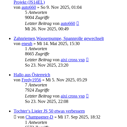
Projekt (JS14EL)
von
auto660
» So 9. Nov 2025, 01:04
5
Antworten
9004
Zugriffe
Letzter Beitrag
von
auto660
Mi 26. Nov 2025, 00:49
Zahnriemen,Wasserpumpe, Spannrolle gewechselt
von
eneuh
» Mi 14. Mai 2025, 15:30
1
Antworten
8665
Zugriffe
Letzter Beitrag
von
aixi cross vsp
So 23. Nov 2025, 23:20
Hallo aus Österreich
von
Fredy1956
» Mi 5. Nov 2025, 05:29
7
Antworten
7924
Zugriffe
Letzter Beitrag
von
aixi cross vsp
So 23. Nov 2025, 22:08
Tochter‘s Ligier JS 50 etwas verbessern
von
Champagner-D
» Mi 17. Sep 2025, 18:32
1
Antworten