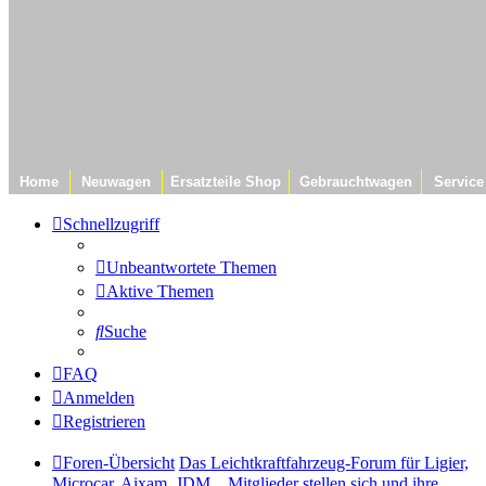
Home
Neuwagen
Ersatzteile Shop
Gebrauchtwagen
Service
Schnellzugriff
Unbeantwortete Themen
Aktive Themen
Suche
FAQ
Anmelden
Registrieren
Foren-Übersicht
Das Leichtkraftfahrzeug-Forum für Ligier,
Microcar, Aixam, JDM...
Mitglieder stellen sich und ihre