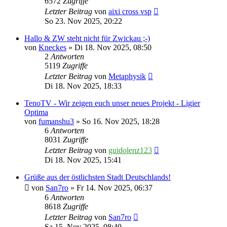
6572
Zugriffe
Letzter Beitrag
von
aixi cross vsp
So 23. Nov 2025, 20:22
Hallo & ZW steht nicht für Zwickau ;-)
von
Kneckes
» Di 18. Nov 2025, 08:50
2
Antworten
5119
Zugriffe
Letzter Beitrag
von
Metaphysik
Di 18. Nov 2025, 18:33
TenoTV - Wir zeigen euch unser neues Projekt - Ligier
Optima
von
fumanshu3
» So 16. Nov 2025, 18:28
6
Antworten
8031
Zugriffe
Letzter Beitrag
von
guidolenz123
Di 18. Nov 2025, 15:41
Grüße aus der östlichsten Stadt Deutschlands!
von
San7ro
» Fr 14. Nov 2025, 06:37
6
Antworten
8618
Zugriffe
Letzter Beitrag
von
San7ro
Sa 15. Nov 2025, 08:40