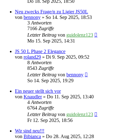
Do 18. Sep 2025, 18:50
Neu zwecks Frage/n zu Ligier JS50L
von
bennony
» So 14. Sep 2025, 18:53
3
Antworten
7166
Zugriffe
Letzter Beitrag
von
guidolenz123
Mo 15. Sep 2025, 14:31
JS 50 L Phase 2 Elegance
von
roland29
» Di 9. Sep 2025, 09:52
8
Antworten
8543
Zugriffe
Letzter Beitrag
von
bennony
So 14. Sep 2025, 19:29
Ein neuer stellt sich vor
von
Knaudler
» Do 11. Sep 2025, 13:40
4
Antworten
6764
Zugriffe
Letzter Beitrag
von
guidolenz123
Fr 12. Sep 2025, 18:56
Wir sind neu!!!
von
Bibianca
» Do 28. Aug 2025, 12:28