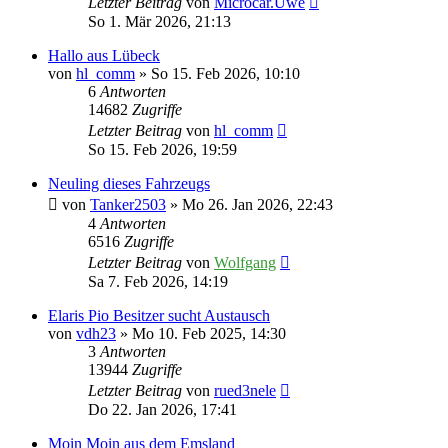
Letzter Beitrag
von
Microcar.Uwe
So 1. Mär 2026, 21:13
Hallo aus Lübeck
von
hl_comm
» So 15. Feb 2026, 10:10
6
Antworten
14682
Zugriffe
Letzter Beitrag
von
hl_comm
So 15. Feb 2026, 19:59
Neuling dieses Fahrzeugs
von
Tanker2503
» Mo 26. Jan 2026, 22:43
4
Antworten
6516
Zugriffe
Letzter Beitrag
von
Wolfgang
Sa 7. Feb 2026, 14:19
Elaris Pio Besitzer sucht Austausch
von
vdh23
» Mo 10. Feb 2025, 14:30
3
Antworten
13944
Zugriffe
Letzter Beitrag
von
rued3nele
Do 22. Jan 2026, 17:41
Moin Moin aus dem Emsland