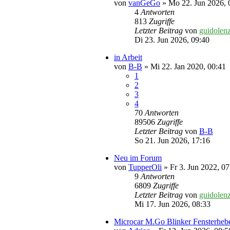
von
vanGeGo
» Mo 22. Jun 2026, 
4
Antworten
813
Zugriffe
Letzter Beitrag
von
guidolen
Di 23. Jun 2026, 09:40
in Arbeit
von
B-B
» Mi 22. Jan 2020, 00:41
1
2
3
4
70
Antworten
89506
Zugriffe
Letzter Beitrag
von
B-B
So 21. Jun 2026, 17:16
Neu im Forum
von
TupperOli
» Fr 3. Jun 2022, 07
9
Antworten
6809
Zugriffe
Letzter Beitrag
von
guidolen
Mi 17. Jun 2026, 08:33
Microcar M.Go Blinker Fensterhebe