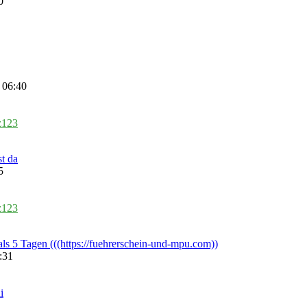
0
 06:40
z123
t da
5
z123
als 5 Tagen (((https://fuehrerschein-und-mpu.com))
:31
i