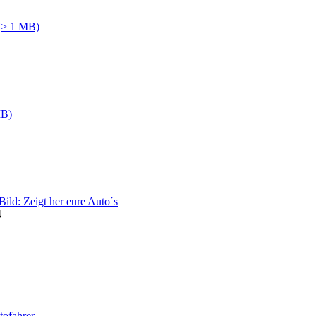
 (> 1 MB)
MB)
ild: Zeigt her eure Auto´s
4
ofahrer