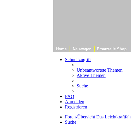
Home
Neuwagen
Ersatzteile Shop
Schnellzugriff
Unbeantwortete Themen
Aktive Themen
Suche
FAQ
Anmelden
Registrieren
Foren-Übersicht
Das Leichtkraftfah
Suche