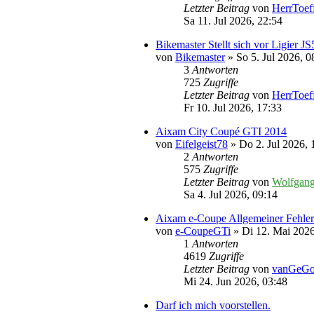
Letzter Beitrag
von
HerrToef
Sa 11. Jul 2026, 22:54
Bikemaster Stellt sich vor Ligier JS
von
Bikemaster
» So 5. Jul 2026, 0
3
Antworten
725
Zugriffe
Letzter Beitrag
von
HerrToef
Fr 10. Jul 2026, 17:33
Aixam City Coupé GTI 2014
von
Eifelgeist78
» Do 2. Jul 2026, 
2
Antworten
575
Zugriffe
Letzter Beitrag
von
Wolfgan
Sa 4. Jul 2026, 09:14
Aixam e-Coupe Allgemeiner Fehler
von
e-CoupeGTi
» Di 12. Mai 2026
1
Antworten
4619
Zugriffe
Letzter Beitrag
von
vanGeG
Mi 24. Jun 2026, 03:48
Darf ich mich voorstellen.