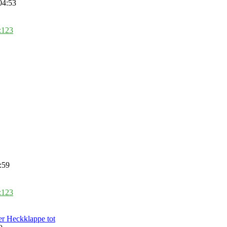
04:53
z123
:59
z123
r Heckklappe tot