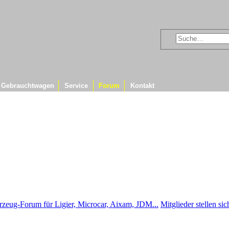
Gebrauchtwagen
Service
Forum
Kontakt
rzeug-Forum für Ligier, Microcar, Aixam, JDM...
Mitglieder stellen si