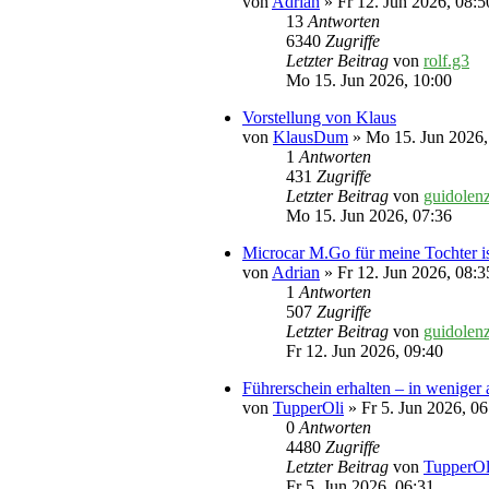
von
Adrian
» Fr 12. Jun 2026, 08:5
13
Antworten
6340
Zugriffe
Letzter Beitrag
von
rolf.g3
Mo 15. Jun 2026, 10:00
Vorstellung von Klaus
von
KlausDum
» Mo 15. Jun 2026,
1
Antworten
431
Zugriffe
Letzter Beitrag
von
guidolen
Mo 15. Jun 2026, 07:36
Microcar M.Go für meine Tochter is
von
Adrian
» Fr 12. Jun 2026, 08:3
1
Antworten
507
Zugriffe
Letzter Beitrag
von
guidolen
Fr 12. Jun 2026, 09:40
Führerschein erhalten – in weniger 
von
TupperOli
» Fr 5. Jun 2026, 06
0
Antworten
4480
Zugriffe
Letzter Beitrag
von
TupperOl
Fr 5. Jun 2026, 06:31