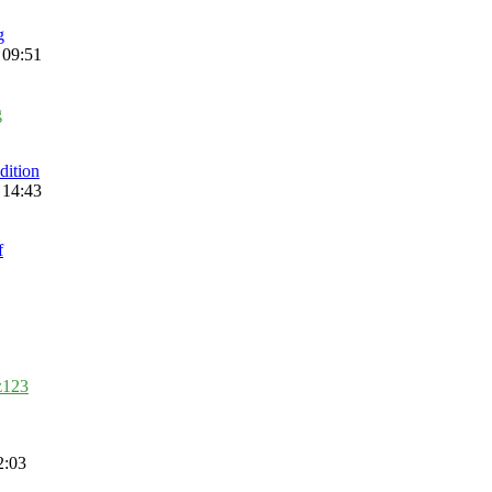
g
 09:51
g
dition
 14:43
f
z123
2:03