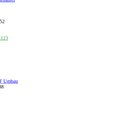
:52
z123
8F Umbau
38