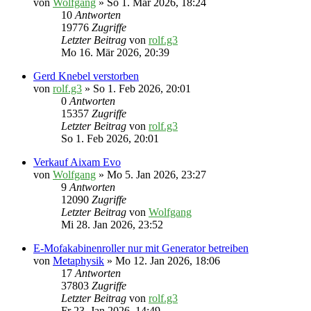
von
Wolfgang
» So 1. Mär 2026, 18:24
10
Antworten
19776
Zugriffe
Letzter Beitrag
von
rolf.g3
Mo 16. Mär 2026, 20:39
Gerd Knebel verstorben
von
rolf.g3
» So 1. Feb 2026, 20:01
0
Antworten
15357
Zugriffe
Letzter Beitrag
von
rolf.g3
So 1. Feb 2026, 20:01
Verkauf Aixam Evo
von
Wolfgang
» Mo 5. Jan 2026, 23:27
9
Antworten
12090
Zugriffe
Letzter Beitrag
von
Wolfgang
Mi 28. Jan 2026, 23:52
E-Mofakabinenroller nur mit Generator betreiben
von
Metaphysik
» Mo 12. Jan 2026, 18:06
17
Antworten
37803
Zugriffe
Letzter Beitrag
von
rolf.g3
Fr 23. Jan 2026, 14:49