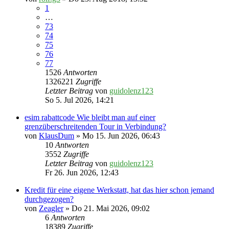
1
…
73
74
75
76
77
1526
Antworten
1326221
Zugriffe
Letzter Beitrag
von
guidolenz123
So 5. Jul 2026, 14:21
esim rabattcode Wie bleibt man auf einer
grenzüberschreitenden Tour in Verbindung?
von
KlausDum
» Mo 15. Jun 2026, 06:43
10
Antworten
3552
Zugriffe
Letzter Beitrag
von
guidolenz123
Fr 26. Jun 2026, 12:43
Kredit für eine eigene Werkstatt, hat das hier schon jemand
durchgezogen?
von
Zeagler
» Do 21. Mai 2026, 09:02
6
Antworten
18389
Zugriffe