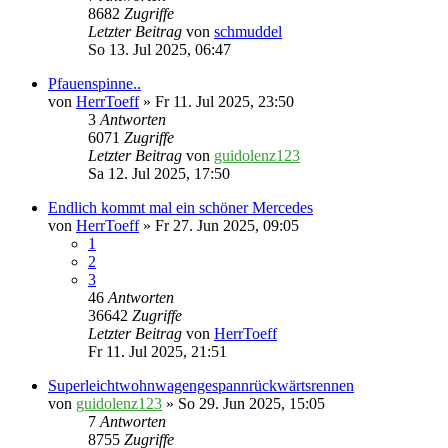
8682
Zugriffe
Letzter Beitrag
von
schmuddel
So 13. Jul 2025, 06:47
Pfauenspinne..
von
HerrToeff
» Fr 11. Jul 2025, 23:50
3
Antworten
6071
Zugriffe
Letzter Beitrag
von
guidolenz123
Sa 12. Jul 2025, 17:50
Endlich kommt mal ein schöner Mercedes
von
HerrToeff
» Fr 27. Jun 2025, 09:05
1
2
3
46
Antworten
36642
Zugriffe
Letzter Beitrag
von
HerrToeff
Fr 11. Jul 2025, 21:51
Superleichtwohnwagengespannrückwärtsrennen
von
guidolenz123
» So 29. Jun 2025, 15:05
7
Antworten
8755
Zugriffe