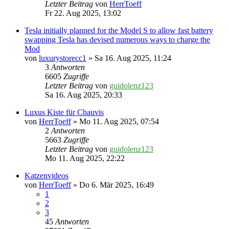
Letzter Beitrag
von
HerrToeff
Fr 22. Aug 2025, 13:02
Tesla initially planned for the Model S to allow fast battery
swapping Tesla has devised numerous ways to charge the
Mod
von
luxurystorecc1
» Sa 16. Aug 2025, 11:24
3
Antworten
6605
Zugriffe
Letzter Beitrag
von
guidolenz123
Sa 16. Aug 2025, 20:33
Luxus Kiste für Chauvis
von
HerrToeff
» Mo 11. Aug 2025, 07:54
2
Antworten
5663
Zugriffe
Letzter Beitrag
von
guidolenz123
Mo 11. Aug 2025, 22:22
Katzenvideos
von
HerrToeff
» Do 6. Mär 2025, 16:49
1
2
3
45
Antworten