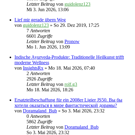
Letzter Beitrag
von
guidolenz123
Mi 3. Jun 2026, 13:06
Lief mir gerade übern Weg
von
guidolenz123
» So 29. Dez 2019, 17:25
7
Antworten
6601
Zugriffe
Letzter Beitrag
von
Pronow
Mo 1. Jun 2026, 13:09
Indische Ayurveda-Produkte: Traditionelle Heilkunst trifft
moderne Wellness
von
InsightsRx
» Mo 18. Mai 2026, 07:40
2
Antworten
2926
Zugriffe
Letzter Beitrag
von
rolf.g3
Mo 18. Mai 2026, 18:26
Ersatzteilbeschaffung für ein 2008er Ligier JS50. Вы бы
хотели оказаться в мире фантастической дорамы?
von
Doramaland_Bub
» So 3. Mai 2026, 23:32
0
Antworten
5862
Zugriffe
Letzter Beitrag
von
Doramaland_Bub
So 3. Mai 2026, 23:32