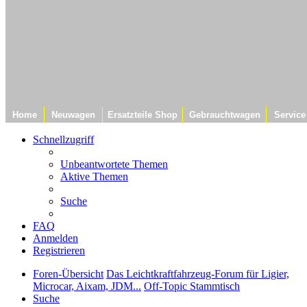
Home
Neuwagen
Ersatzteile Shop
Gebrauchtwagen
Service
Schnellzugriff
Unbeantwortete Themen
Aktive Themen
Suche
FAQ
Anmelden
Registrieren
Foren-Übersicht
Das Leichtkraftfahrzeug-Forum für Ligier,
Microcar, Aixam, JDM...
Off-Topic Stammtisch
Suche