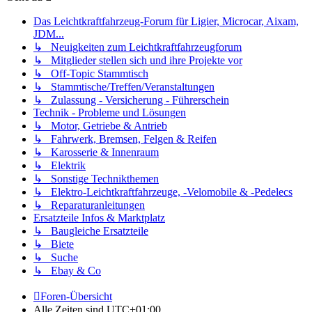
Das Leichtkraftfahrzeug-Forum für Ligier, Microcar, Aixam,
JDM...
↳ Neuigkeiten zum Leichtkraftfahrzeugforum
↳ Mitglieder stellen sich und ihre Projekte vor
↳ Off-Topic Stammtisch
↳ Stammtische/Treffen/Veranstaltungen
↳ Zulassung - Versicherung - Führerschein
Technik - Probleme und Lösungen
↳ Motor, Getriebe & Antrieb
↳ Fahrwerk, Bremsen, Felgen & Reifen
↳ Karosserie & Innenraum
↳ Elektrik
↳ Sonstige Technikthemen
↳ Elektro-Leichtkraftfahrzeuge, -Velomobile & -Pedelecs
↳ Reparaturanleitungen
Ersatzteile Infos & Marktplatz
↳ Baugleiche Ersatzteile
↳ Biete
↳ Suche
↳ Ebay & Co
Foren-Übersicht
Alle Zeiten sind
UTC+01:00