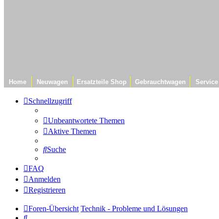
Home
Neuwagen
Ersatzteile Shop
Gebrauchtwagen
Service
Schnellzugriff
Unbeantwortete Themen
Aktive Themen
Suche
FAQ
Anmelden
Registrieren
Foren-Übersicht
Technik - Probleme und Lösungen
Suche