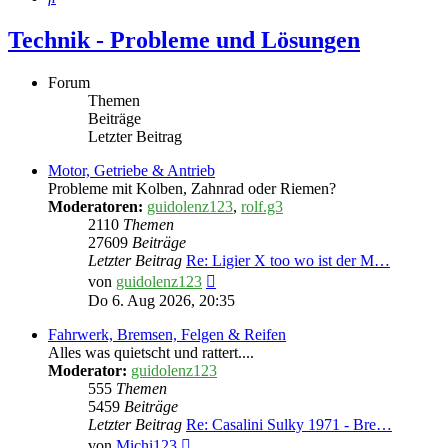
Technik - Probleme und Lösungen
Forum
Themen
Beiträge
Letzter Beitrag
Motor, Getriebe & Antrieb
Probleme mit Kolben, Zahnrad oder Riemen?
Moderatoren:
guidolenz123
,
rolf.g3
2110
Themen
27609
Beiträge
Letzter Beitrag
Re: Ligier X too wo ist der M…
Neuester
von
guidolenz123
Beitrag
Do 6. Aug 2026, 20:35
Fahrwerk, Bremsen, Felgen & Reifen
Alles was quietscht und rattert....
Moderator:
guidolenz123
555
Themen
5459
Beiträge
Letzter Beitrag
Re: Casalini Sulky 1971 - Bre…
Neuester
von
Michi123