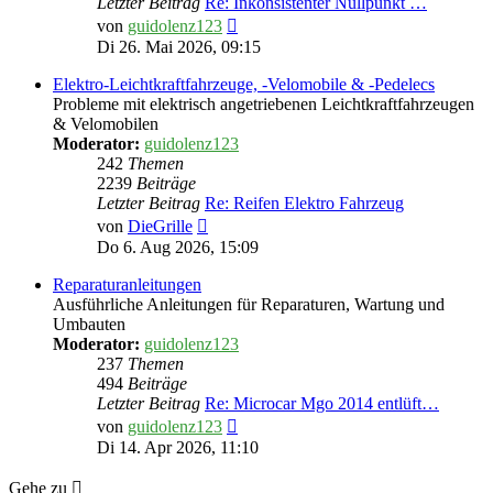
Letzter Beitrag
Re: Inkonsistenter Nullpunkt …
Neuester
von
guidolenz123
Beitrag
Di 26. Mai 2026, 09:15
Elektro-Leichtkraftfahrzeuge, -Velomobile & -Pedelecs
Probleme mit elektrisch angetriebenen Leichtkraftfahrzeugen
& Velomobilen
Moderator:
guidolenz123
242
Themen
2239
Beiträge
Letzter Beitrag
Re: Reifen Elektro Fahrzeug
Neuester
von
DieGrille
Beitrag
Do 6. Aug 2026, 15:09
Reparaturanleitungen
Ausführliche Anleitungen für Reparaturen, Wartung und
Umbauten
Moderator:
guidolenz123
237
Themen
494
Beiträge
Letzter Beitrag
Re: Microcar Mgo 2014 entlüft…
Neuester
von
guidolenz123
Beitrag
Di 14. Apr 2026, 11:10
Gehe zu