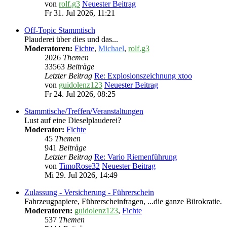
von
rolf.g3
Neuester Beitrag
Fr 31. Jul 2026, 11:21
Off-Topic Stammtisch
Plauderei über dies und das...
Moderatoren:
Fichte
,
Michael
,
rolf.g3
2026
Themen
33563
Beiträge
Letzter Beitrag
Re: Explosionszeichnung xtoo
von
guidolenz123
Neuester Beitrag
Fr 24. Jul 2026, 08:25
Stammtische/Treffen/Veranstaltungen
Lust auf eine Dieselplauderei?
Moderator:
Fichte
45
Themen
941
Beiträge
Letzter Beitrag
Re: Vario Riemenführung
von
TimoRose32
Neuester Beitrag
Mi 29. Jul 2026, 14:49
Zulassung - Versicherung - Führerschein
Fahrzeugpapiere, Führerscheinfragen, ...die ganze Bürokratie.
Moderatoren:
guidolenz123
,
Fichte
537
Themen