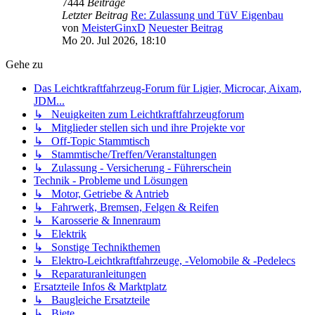
7444
Beiträge
Letzter Beitrag
Re: Zulassung und TüV Eigenbau
von
MeisterGinxD
Neuester Beitrag
Mo 20. Jul 2026, 18:10
Gehe zu
Das Leichtkraftfahrzeug-Forum für Ligier, Microcar, Aixam,
JDM...
↳ Neuigkeiten zum Leichtkraftfahrzeugforum
↳ Mitglieder stellen sich und ihre Projekte vor
↳ Off-Topic Stammtisch
↳ Stammtische/Treffen/Veranstaltungen
↳ Zulassung - Versicherung - Führerschein
Technik - Probleme und Lösungen
↳ Motor, Getriebe & Antrieb
↳ Fahrwerk, Bremsen, Felgen & Reifen
↳ Karosserie & Innenraum
↳ Elektrik
↳ Sonstige Technikthemen
↳ Elektro-Leichtkraftfahrzeuge, -Velomobile & -Pedelecs
↳ Reparaturanleitungen
Ersatzteile Infos & Marktplatz
↳ Baugleiche Ersatzteile
↳ Biete