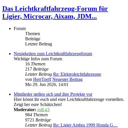
Das Leichtkraftfahrzeug-Forum für
Ligier, Microcar, Aixam, JDM...
Forum
Themen
Beiträge
Letzter Beitrag
Neuigkeiten zum Leichtkraftfahrzeugforum
Wichtige Infos zum Forum
16
Themen
217
Beiträge
Letzter Beitrag
Re: Elektroleichtfahrzeuge
von
HerrToeff
Neuester Beitrag
Mo 29. Jun 2026, 14:01
Mitglieder stellen sich und ihre Projekte vor
Hier könnt ihr euch und eure Leichtkraftfahrzeuge vorstellen.
Zeigt her eure Schätzchen!
Moderator:
rolf.g3
984
Themen
9721
Beiträge
Letzter Beitrag
Re: Ligier Ambra 1999 Honda G…