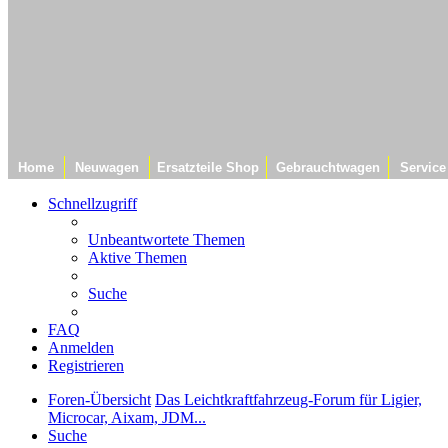
Home
Neuwagen
Ersatzteile Shop
Gebrauchtwagen
Service
Schnellzugriff
Unbeantwortete Themen
Aktive Themen
Suche
FAQ
Anmelden
Registrieren
Foren-Übersicht
Das Leichtkraftfahrzeug-Forum für Ligier,
Microcar, Aixam, JDM...
Suche