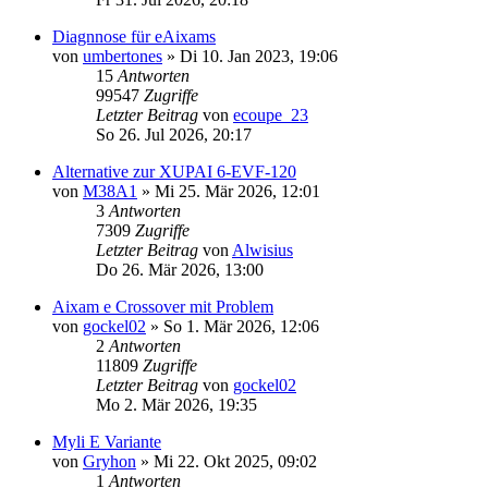
Diagnnose für eAixams
von
umbertones
» Di 10. Jan 2023, 19:06
15
Antworten
99547
Zugriffe
Letzter Beitrag
von
ecoupe_23
So 26. Jul 2026, 20:17
Alternative zur XUPAI 6-EVF-120
von
M38A1
» Mi 25. Mär 2026, 12:01
3
Antworten
7309
Zugriffe
Letzter Beitrag
von
Alwisius
Do 26. Mär 2026, 13:00
Aixam e Crossover mit Problem
von
gockel02
» So 1. Mär 2026, 12:06
2
Antworten
11809
Zugriffe
Letzter Beitrag
von
gockel02
Mo 2. Mär 2026, 19:35
Myli E Variante
von
Gryhon
» Mi 22. Okt 2025, 09:02
1
Antworten