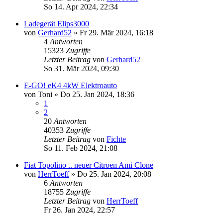
So 14. Apr 2024, 22:34
Ladegerät Elips3000
von
Gerhard52
» Fr 29. Mär 2024, 16:18
4
Antworten
15323
Zugriffe
Letzter Beitrag
von
Gerhard52
So 31. Mär 2024, 09:30
E-GO! eK4 4kW Elektroauto
von
Toni
» Do 25. Jan 2024, 18:36
1
2
20
Antworten
40353
Zugriffe
Letzter Beitrag
von
Fichte
So 11. Feb 2024, 21:08
Fiat Topolino .. neuer Citroen Ami Clone
von
HerrToeff
» Do 25. Jan 2024, 20:08
6
Antworten
18755
Zugriffe
Letzter Beitrag
von
HerrToeff
Fr 26. Jan 2024, 22:57