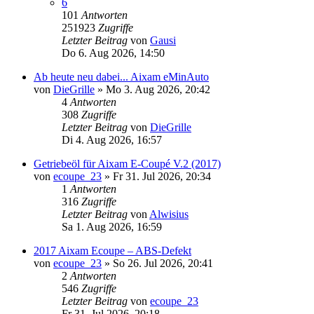
6
101
Antworten
251923
Zugriffe
Letzter Beitrag
von
Gausi
Do 6. Aug 2026, 14:50
Ab heute neu dabei... Aixam eMinAuto
von
DieGrille
» Mo 3. Aug 2026, 20:42
4
Antworten
308
Zugriffe
Letzter Beitrag
von
DieGrille
Di 4. Aug 2026, 16:57
Getriebeöl für Aixam E-Coupé V.2 (2017)
von
ecoupe_23
» Fr 31. Jul 2026, 20:34
1
Antworten
316
Zugriffe
Letzter Beitrag
von
Alwisius
Sa 1. Aug 2026, 16:59
2017 Aixam Ecoupe – ABS-Defekt
von
ecoupe_23
» So 26. Jul 2026, 20:41
2
Antworten
546
Zugriffe
Letzter Beitrag
von
ecoupe_23
Fr 31. Jul 2026, 20:18