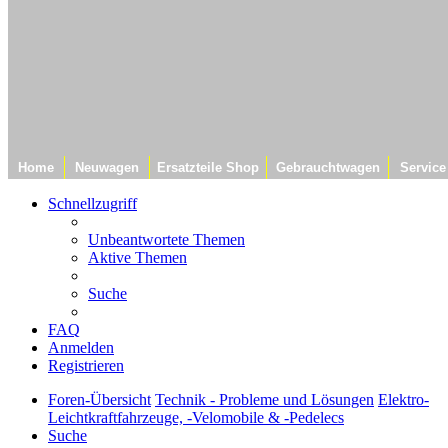
Home
Neuwagen
Ersatzteile Shop
Gebrauchtwagen
Service
Schnellzugriff
Unbeantwortete Themen
Aktive Themen
Suche
FAQ
Anmelden
Registrieren
Foren-Übersicht
Technik - Probleme und Lösungen
Elektro-
Leichtkraftfahrzeuge, -Velomobile & -Pedelecs
Suche