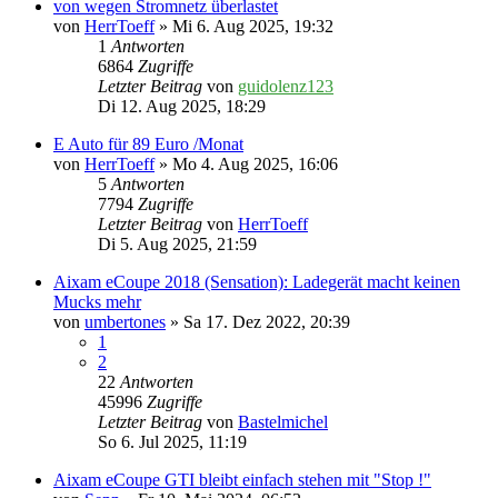
von wegen Stromnetz überlastet
von
HerrToeff
» Mi 6. Aug 2025, 19:32
1
Antworten
6864
Zugriffe
Letzter Beitrag
von
guidolenz123
Di 12. Aug 2025, 18:29
E Auto für 89 Euro /Monat
von
HerrToeff
» Mo 4. Aug 2025, 16:06
5
Antworten
7794
Zugriffe
Letzter Beitrag
von
HerrToeff
Di 5. Aug 2025, 21:59
Aixam eCoupe 2018 (Sensation): Ladegerät macht keinen
Mucks mehr
von
umbertones
» Sa 17. Dez 2022, 20:39
1
2
22
Antworten
45996
Zugriffe
Letzter Beitrag
von
Bastelmichel
So 6. Jul 2025, 11:19
Aixam eCoupe GTI bleibt einfach stehen mit "Stop !"