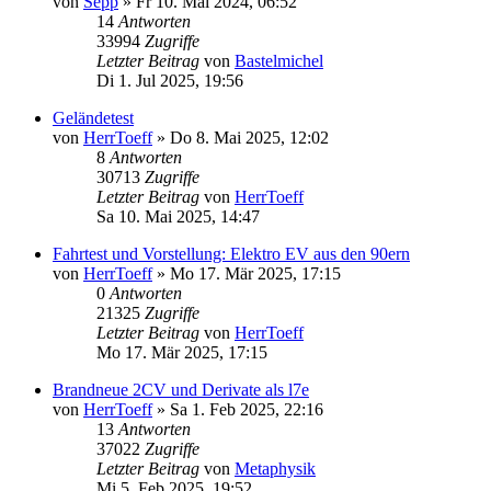
von
Sepp
» Fr 10. Mai 2024, 06:52
14
Antworten
33994
Zugriffe
Letzter Beitrag
von
Bastelmichel
Di 1. Jul 2025, 19:56
Geländetest
von
HerrToeff
» Do 8. Mai 2025, 12:02
8
Antworten
30713
Zugriffe
Letzter Beitrag
von
HerrToeff
Sa 10. Mai 2025, 14:47
Fahrtest und Vorstellung: Elektro EV aus den 90ern
von
HerrToeff
» Mo 17. Mär 2025, 17:15
0
Antworten
21325
Zugriffe
Letzter Beitrag
von
HerrToeff
Mo 17. Mär 2025, 17:15
Brandneue 2CV und Derivate als l7e
von
HerrToeff
» Sa 1. Feb 2025, 22:16
13
Antworten
37022
Zugriffe
Letzter Beitrag
von
Metaphysik
Mi 5. Feb 2025, 19:52