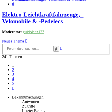
Suche
Elektro-Leichtkraftfahrzeuge, -
Velomobile & -Pedelecs
Moderator:
guidolenz123
Neues Thema
Erweiterte
Suche
Suche
241 Themen
1
2
3
4
5
Nächste
Bekanntmachungen
Antworten
Zugriffe
Letzter Beitrag