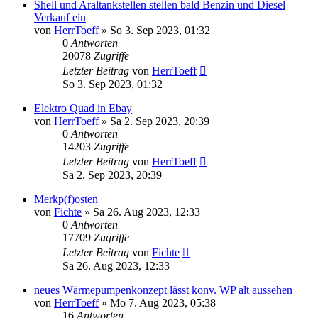
Shell und Araltankstellen stellen bald Benzin und Diesel
Verkauf ein
von
HerrToeff
» So 3. Sep 2023, 01:32
0
Antworten
20078
Zugriffe
Letzter Beitrag
von
HerrToeff
So 3. Sep 2023, 01:32
Elektro Quad in Ebay
von
HerrToeff
» Sa 2. Sep 2023, 20:39
0
Antworten
14203
Zugriffe
Letzter Beitrag
von
HerrToeff
Sa 2. Sep 2023, 20:39
Merkp(f)osten
von
Fichte
» Sa 26. Aug 2023, 12:33
0
Antworten
17709
Zugriffe
Letzter Beitrag
von
Fichte
Sa 26. Aug 2023, 12:33
neues Wärmepumpenkonzept lässt konv. WP alt aussehen
von
HerrToeff
» Mo 7. Aug 2023, 05:38
16
Antworten