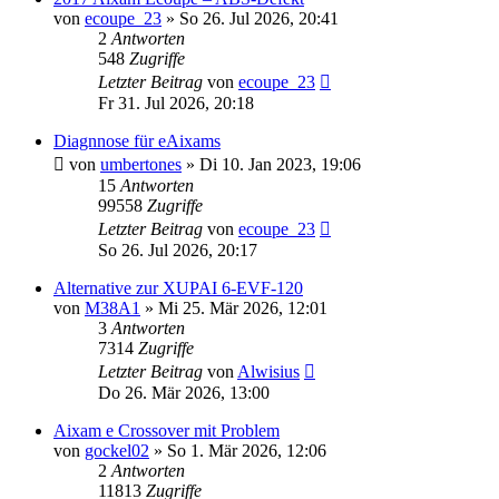
von
ecoupe_23
» So 26. Jul 2026, 20:41
2
Antworten
548
Zugriffe
Letzter Beitrag
von
ecoupe_23
Fr 31. Jul 2026, 20:18
Diagnnose für eAixams
von
umbertones
» Di 10. Jan 2023, 19:06
15
Antworten
99558
Zugriffe
Letzter Beitrag
von
ecoupe_23
So 26. Jul 2026, 20:17
Alternative zur XUPAI 6-EVF-120
von
M38A1
» Mi 25. Mär 2026, 12:01
3
Antworten
7314
Zugriffe
Letzter Beitrag
von
Alwisius
Do 26. Mär 2026, 13:00
Aixam e Crossover mit Problem
von
gockel02
» So 1. Mär 2026, 12:06
2
Antworten
11813
Zugriffe