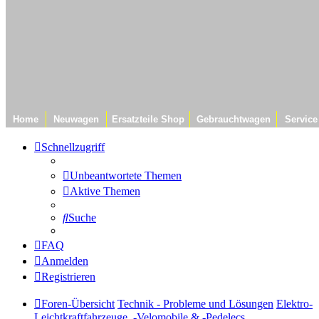
Home
Neuwagen
Ersatzteile Shop
Gebrauchtwagen
Service
Schnellzugriff
Unbeantwortete Themen
Aktive Themen
Suche
FAQ
Anmelden
Registrieren
Foren-Übersicht
Technik - Probleme und Lösungen
Elektro-
Leichtkraftfahrzeuge, -Velomobile & -Pedelecs