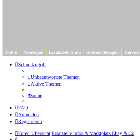
Home
Neuwagen
Ersatzteile Shop
Gebrauchtwagen
Service
Schnellzugriff
Unbeantwortete Themen
Aktive Themen
Suche
FAQ
Anmelden
Registrieren
Foren-Übersicht
Ersatzteile Infos & Marktplatz
Ebay & Co
Suche