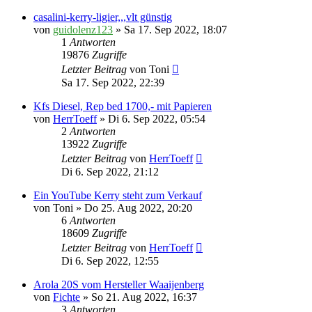
casalini-kerry-ligier,,,vlt günstig
von
guidolenz123
» Sa 17. Sep 2022, 18:07
1
Antworten
19876
Zugriffe
Letzter Beitrag
von
Toni
Sa 17. Sep 2022, 22:39
Kfs Diesel, Rep bed 1700,- mit Papieren
von
HerrToeff
» Di 6. Sep 2022, 05:54
2
Antworten
13922
Zugriffe
Letzter Beitrag
von
HerrToeff
Di 6. Sep 2022, 21:12
Ein YouTube Kerry steht zum Verkauf
von
Toni
» Do 25. Aug 2022, 20:20
6
Antworten
18609
Zugriffe
Letzter Beitrag
von
HerrToeff
Di 6. Sep 2022, 12:55
Arola 20S vom Hersteller Waaijenberg
von
Fichte
» So 21. Aug 2022, 16:37
3
Antworten