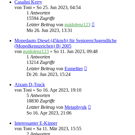
Casalini Kerry
von
Toni
» So 25. Jun 2023, 04:54
1
Antworten
15594
Zugriffe
Letzter Beitrag
von
guidolenz123
Mo 26. Jun 2023, 13:31
Mopedauto Diesel (45km/h) für Senioren/Jugendliche
(Mopedkennzeichen) Bj 2005
von
guidolenz123
» So 11. Jun 2023, 09:48
1
Antworten
13214
Zugriffe
Letzter Beitrag
von
Eumeltier
Di 20. Jun 2023, 15:24
Aixam D-Truck
von
Toni
» So 16. Apr 2023, 19:10
5
Antworten
18830
Zugriffe
Letzter Beitrag
von
Metaphysik
So 16. Apr 2023, 21:06
Interessanter E-Kipper
von
Toni
» Sa 11. Mär 2023, 15:55
2
Antworten