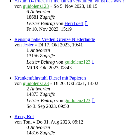
Aixam D-Truck in Ilmenau zu verkaufen..vlt ist das was ?
von
guidolenz123
» So 5. Nov 2023, 18:15
6
Antworten
18681
Zugriffe
Letzter Beitrag
von
HerrToeff
Fr 10. Nov 2023, 15:19
Rensing nähe Vreden Grenze Niederlande
von
Jester
» Di 17. Okt 2023, 19:41
1
Antworten
13156
Zugriffe
Letzter Beitrag
von
guidolenz123
Mi 18. Okt 2023, 08:43
Krankenfahrstuhl Diesel mit Papieren
von
guidolenz123
» Di 26. Okt 2021, 13:02
2
Antworten
14873
Zugriffe
Letzter Beitrag
von
guidolenz123
So 3. Sep 2023, 09:50
Kerry Rot
von
Toni
» Do 31. Aug 2023, 05:12
0
Antworten
14816
Zugriffe