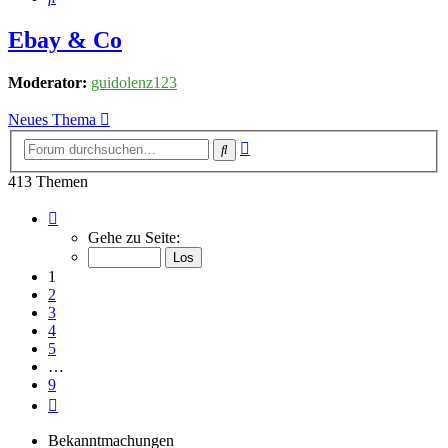
Ebay & Co
Moderator:
guidolenz123
Neues Thema
Erweiterte
Suche
Suche
413 Themen
Seite
1
Gehe zu Seite:
von
9
1
2
3
4
5
…
9
Nächste
Bekanntmachungen