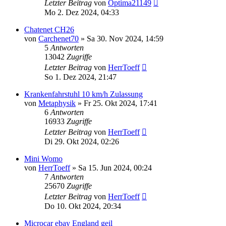
Letzter Beitrag
von
Optima21149
Mo 2. Dez 2024, 04:33
Chatenet CH26
von
Carchenet70
» Sa 30. Nov 2024, 14:59
5
Antworten
13042
Zugriffe
Letzter Beitrag
von
HerrToeff
So 1. Dez 2024, 21:47
Krankenfahrstuhl 10 km/h Zulassung
von
Metaphysik
» Fr 25. Okt 2024, 17:41
6
Antworten
16933
Zugriffe
Letzter Beitrag
von
HerrToeff
Di 29. Okt 2024, 02:26
Mini Womo
von
HerrToeff
» Sa 15. Jun 2024, 00:24
7
Antworten
25670
Zugriffe
Letzter Beitrag
von
HerrToeff
Do 10. Okt 2024, 20:34
Microcar ebay England geil