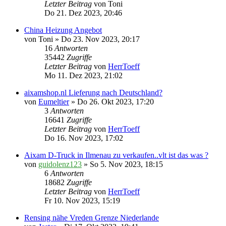
Letzter Beitrag
von
Toni
Do 21. Dez 2023, 20:46
China Heizung Angebot
von
Toni
» Do 23. Nov 2023, 20:17
16
Antworten
35442
Zugriffe
Letzter Beitrag
von
HerrToeff
Mo 11. Dez 2023, 21:02
aixamshop.nl Lieferung nach Deutschland?
von
Eumeltier
» Do 26. Okt 2023, 17:20
3
Antworten
16641
Zugriffe
Letzter Beitrag
von
HerrToeff
Do 16. Nov 2023, 17:02
Aixam D-Truck in Ilmenau zu verkaufen..vlt ist das was ?
von
guidolenz123
» So 5. Nov 2023, 18:15
6
Antworten
18682
Zugriffe
Letzter Beitrag
von
HerrToeff
Fr 10. Nov 2023, 15:19
Rensing nähe Vreden Grenze Niederlande