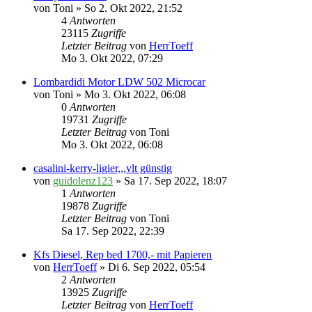
von
Toni
» So 2. Okt 2022, 21:52
4
Antworten
23115
Zugriffe
Letzter Beitrag
von
HerrToeff
Mo 3. Okt 2022, 07:29
Lombardidi Motor LDW 502 Microcar
von
Toni
» Mo 3. Okt 2022, 06:08
0
Antworten
19731
Zugriffe
Letzter Beitrag
von
Toni
Mo 3. Okt 2022, 06:08
casalini-kerry-ligier,,,vlt günstig
von
guidolenz123
» Sa 17. Sep 2022, 18:07
1
Antworten
19878
Zugriffe
Letzter Beitrag
von
Toni
Sa 17. Sep 2022, 22:39
Kfs Diesel, Rep bed 1700,- mit Papieren
von
HerrToeff
» Di 6. Sep 2022, 05:54
2
Antworten
13925
Zugriffe
Letzter Beitrag
von
HerrToeff