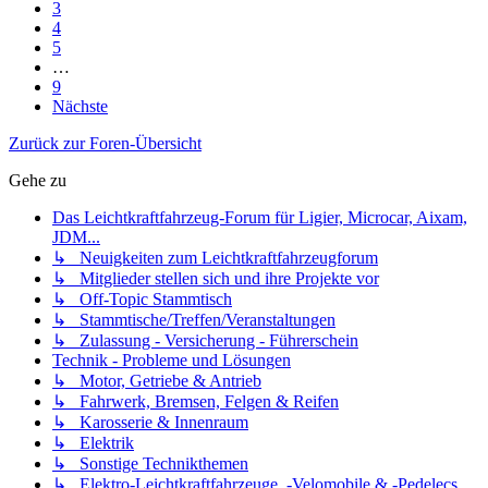
3
4
5
…
9
Nächste
Zurück zur Foren-Übersicht
Gehe zu
Das Leichtkraftfahrzeug-Forum für Ligier, Microcar, Aixam,
JDM...
↳ Neuigkeiten zum Leichtkraftfahrzeugforum
↳ Mitglieder stellen sich und ihre Projekte vor
↳ Off-Topic Stammtisch
↳ Stammtische/Treffen/Veranstaltungen
↳ Zulassung - Versicherung - Führerschein
Technik - Probleme und Lösungen
↳ Motor, Getriebe & Antrieb
↳ Fahrwerk, Bremsen, Felgen & Reifen
↳ Karosserie & Innenraum
↳ Elektrik
↳ Sonstige Technikthemen
↳ Elektro-Leichtkraftfahrzeuge, -Velomobile & -Pedelecs