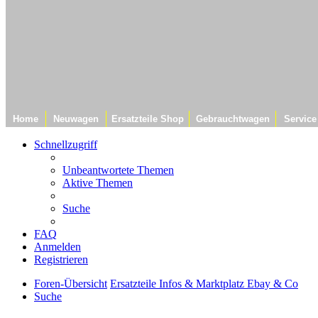
Home
Neuwagen
Ersatzteile Shop
Gebrauchtwagen
Service
Schnellzugriff
Unbeantwortete Themen
Aktive Themen
Suche
FAQ
Anmelden
Registrieren
Foren-Übersicht
Ersatzteile Infos & Marktplatz
Ebay & Co
Suche