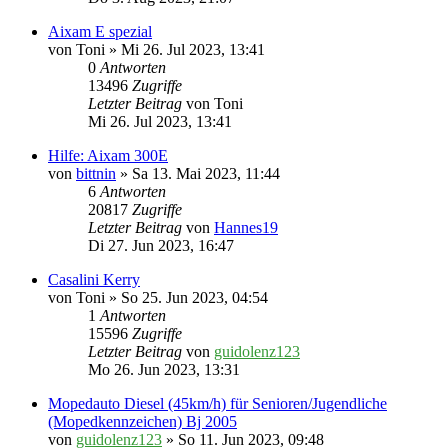
Aixam E spezial
von
Toni
» Mi 26. Jul 2023, 13:41
0
Antworten
13496
Zugriffe
Letzter Beitrag
von
Toni
Mi 26. Jul 2023, 13:41
Hilfe: Aixam 300E
von
bittnin
» Sa 13. Mai 2023, 11:44
6
Antworten
20817
Zugriffe
Letzter Beitrag
von
Hannes19
Di 27. Jun 2023, 16:47
Casalini Kerry
von
Toni
» So 25. Jun 2023, 04:54
1
Antworten
15596
Zugriffe
Letzter Beitrag
von
guidolenz123
Mo 26. Jun 2023, 13:31
Mopedauto Diesel (45km/h) für Senioren/Jugendliche
(Mopedkennzeichen) Bj 2005
von
guidolenz123
» So 11. Jun 2023, 09:48