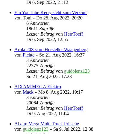
Di 6. Sep 2022, 21:12
Ein YouTube Kerry steht zum Verkauf
von
Toni
» Do 25. Aug 2022, 20:20
6
Antworten
18611
Zugriffe
Letzter Beitrag
von
HerrToeff
Di 6. Sep 2022, 12:55
Arola 20S vom Hersteller Waaijenberg
von
Fichte
» So 21. Aug 2022, 16:37
3
Antworten
22375
Zugriffe
Letzter Beitrag
von
guidolenz123
So 21. Aug 2022, 17:23
AIXAM MEGA Elektro
von
Mack
» Mo 8. Aug 2022, 19:17
3
Antworten
20064
Zugriffe
Letzter Beitrag
von
HerrToeff
Di 9. Aug 2022, 11:04
Aixam Mega Multi Truck Pritsche
von
guidolenz123
» Sa 9. Jul 2022, 12:38