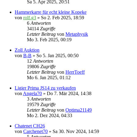
Sa 5. Apr 2025, 20:51
Hammerkarre für echt kleine Kopeke
von
rolf.g3
» So 2. Feb 2025, 18:59
6
Antworten
34114
Zugriffe
Letzter Beitrag
von
Metaphysik
Mo 3. Feb 2025, 00:19
Zoll Auktion
von
B-B
» So 5. Jan 2025, 00:50
12
Antworten
19806
Zugriffe
Letzter Beitrag
von
HerrToeff
Mo 6. Jan 2025, 01:12
Ligier Prima JS14 zu verkaufen
von
Angela70
» Do 7. Mär 2024, 14:38
3
Antworten
19579
Zugriffe
Letzter Beitrag
von
Optima21149
Mo 2. Dez 2024, 04:33
Chatenet CH26
von
Carchenet70
» Sa 30. Nov 2024, 14:59
5
Antworten