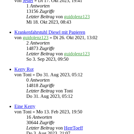
von
Jester
» Di 17. Okt 2023, 19:41
1
Antworten
13156
Zugriffe
Letzter Beitrag
von
guidolenz123
Mi 18. Okt 2023, 08:43
Krankenfahrstuhl Diesel mit Papieren
von
guidolenz123
» Di 26. Okt 2021, 13:02
2
Antworten
14873
Zugriffe
Letzter Beitrag
von
guidolenz123
So 3. Sep 2023, 09:50
Kerry Rot
von
Toni
» Do 31. Aug 2023, 05:12
0
Antworten
14818
Zugriffe
Letzter Beitrag
von
Toni
Do 31. Aug 2023, 05:12
Eine Kerry
von
Toni
» Mo 13. Feb 2023, 19:50
16
Antworten
30644
Zugriffe
Letzter Beitrag
von
HerrToeff
Do 3. Aug 2023, 21:07