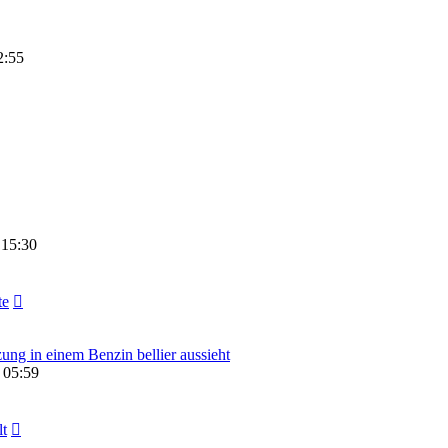
2:55
 15:30
te
ung in einem Benzin bellier aussieht
 05:59
lt