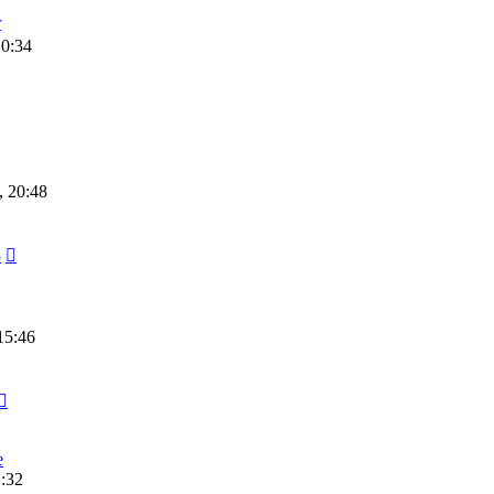
r
10:34
, 20:48
3
15:46
e
1:32