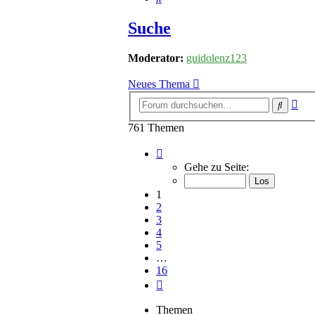
Suche
Moderator:
guidolenz123
Neues Thema
Erw
Suche
Suc
761 Themen
Seite
1
Gehe zu Seite:
von
16
1
2
3
4
5
…
16
Nächste
Themen