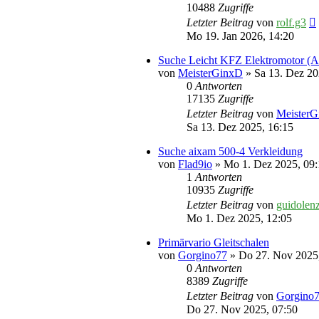
10488
Zugriffe
Letzter Beitrag
von
rolf.g3
Mo 19. Jan 2026, 14:20
Suche Leicht KFZ Elektromotor (Al
von
MeisterGinxD
» Sa 13. Dez 20
0
Antworten
17135
Zugriffe
Letzter Beitrag
von
Meister
Sa 13. Dez 2025, 16:15
Suche aixam 500-4 Verkleidung
von
Flad9io
» Mo 1. Dez 2025, 09:
1
Antworten
10935
Zugriffe
Letzter Beitrag
von
guidolen
Mo 1. Dez 2025, 12:05
Primärvario Gleitschalen
von
Gorgino77
» Do 27. Nov 2025,
0
Antworten
8389
Zugriffe
Letzter Beitrag
von
Gorgino
Do 27. Nov 2025, 07:50