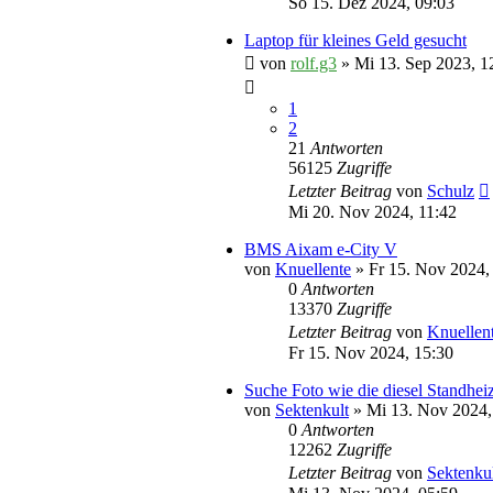
So 15. Dez 2024, 09:03
Laptop für kleines Geld gesucht
von
rolf.g3
» Mi 13. Sep 2023, 1
1
2
21
Antworten
56125
Zugriffe
Letzter Beitrag
von
Schulz
Mi 20. Nov 2024, 11:42
BMS Aixam e-City V
von
Knuellente
» Fr 15. Nov 2024,
0
Antworten
13370
Zugriffe
Letzter Beitrag
von
Knuellen
Fr 15. Nov 2024, 15:30
Suche Foto wie die diesel Standheiz
von
Sektenkult
» Mi 13. Nov 2024,
0
Antworten
12262
Zugriffe
Letzter Beitrag
von
Sektenku