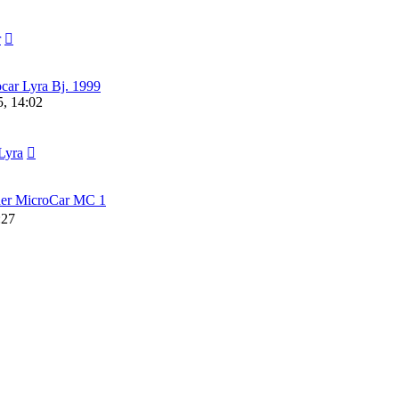
r
car Lyra Bj. 1999
, 14:02
Lyra
der MicroCar MC 1
:27