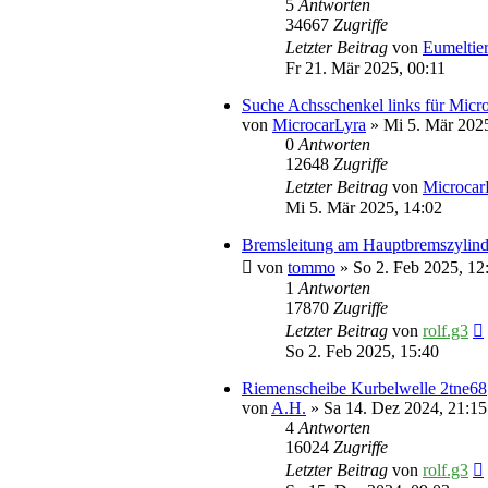
5
Antworten
34667
Zugriffe
Letzter Beitrag
von
Eumeltie
Fr 21. Mär 2025, 00:11
Suche Achsschenkel links für Micro
von
MicrocarLyra
» Mi 5. Mär 2025
0
Antworten
12648
Zugriffe
Letzter Beitrag
von
Microcar
Mi 5. Mär 2025, 14:02
Bremsleitung am Hauptbremszylin
von
tommo
» So 2. Feb 2025, 12
1
Antworten
17870
Zugriffe
Letzter Beitrag
von
rolf.g3
So 2. Feb 2025, 15:40
Riemenscheibe Kurbelwelle 2tne68
von
A.H.
» Sa 14. Dez 2024, 21:15
4
Antworten
16024
Zugriffe
Letzter Beitrag
von
rolf.g3