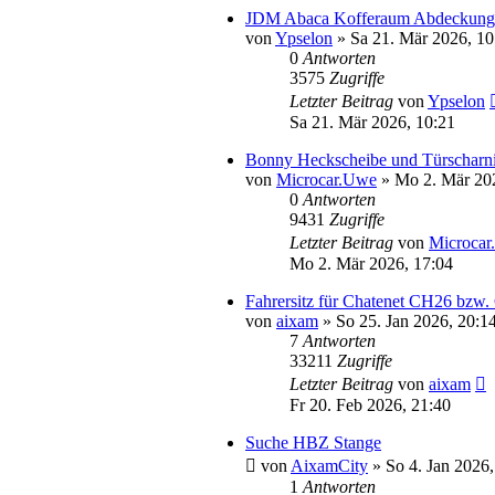
JDM Abaca Kofferaum Abdeckung
von
Ypselon
» Sa 21. Mär 2026, 10
0
Antworten
3575
Zugriffe
Letzter Beitrag
von
Ypselon
Sa 21. Mär 2026, 10:21
Bonny Heckscheibe und Türscharni
von
Microcar.Uwe
» Mo 2. Mär 202
0
Antworten
9431
Zugriffe
Letzter Beitrag
von
Microca
Mo 2. Mär 2026, 17:04
Fahrersitz für Chatenet CH26 bzw
von
aixam
» So 25. Jan 2026, 20:1
7
Antworten
33211
Zugriffe
Letzter Beitrag
von
aixam
Fr 20. Feb 2026, 21:40
Suche HBZ Stange
von
AixamCity
» So 4. Jan 2026,
1
Antworten