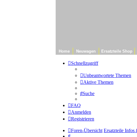
Home
Neuwagen
Ersatzteile Shop
Schnellzugriff
Unbeantwortete Themen
Aktive Themen
Suche
FAQ
Anmelden
Registrieren
Foren-Übersicht
Ersatzteile Info
Suche