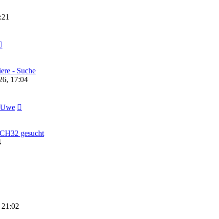
:21
ere - Suche
6, 17:04
r.Uwe
. CH32 gesucht
4
 21:02