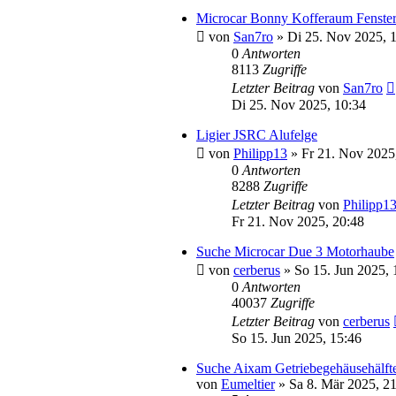
Microcar Bonny Kofferaum Fenste
von
San7ro
» Di 25. Nov 2025, 
0
Antworten
8113
Zugriffe
Letzter Beitrag
von
San7ro
Di 25. Nov 2025, 10:34
Ligier JSRC Alufelge
von
Philipp13
» Fr 21. Nov 2025
0
Antworten
8288
Zugriffe
Letzter Beitrag
von
Philipp1
Fr 21. Nov 2025, 20:48
Suche Microcar Due 3 Motorhaube
von
cerberus
» So 15. Jun 2025, 
0
Antworten
40037
Zugriffe
Letzter Beitrag
von
cerberus
So 15. Jun 2025, 15:46
Suche Aixam Getriebegehäusehälft
von
Eumeltier
» Sa 8. Mär 2025, 2