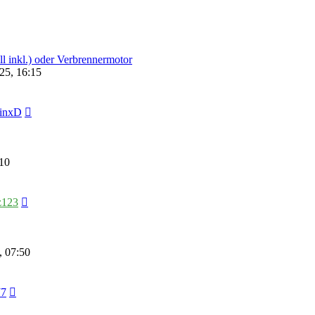
l inkl.) oder Verbrennermotor
25, 16:15
GinxD
10
z123
 07:50
77