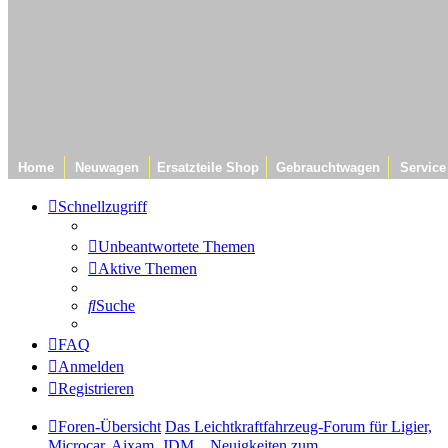
Home
Neuwagen
Ersatzteile Shop
Gebrauchtwagen
Service
Schnellzugriff
Unbeantwortete Themen
Aktive Themen
Suche
FAQ
Anmelden
Registrieren
Foren-Übersicht
Das Leichtkraftfahrzeug-Forum für Ligier,
Microcar, Aixam, JDM...
Neuigkeiten zum