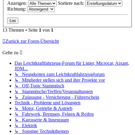
Anzeigen:
Sortiere nach:
Richtung:
13 Themen • Seite
1
von
1
Zurück zur Foren-Übersicht
Gehe zu
Das Leichtkraftfahrzeug-Forum für Ligier, Microcar, Aixam,
JDM...
↳ Neuigkeiten zum Leichtkraftfahrzeugforum
↳ Mitglieder stellen sich und ihre Projekte vor
↳ Off-Topic Stammtisch
↳ Stammtische/Treffen/Veranstaltungen
↳ Zulassung - Versicherung - Führerschein
Technik - Probleme und Lösungen
↳ Motor, Getriebe & Antrieb
↳ Fahrwerk, Bremsen, Felgen & Reifen
↳ Karosserie & Innenraum
↳ Elektrik
↳ Sonstige Technikthemen