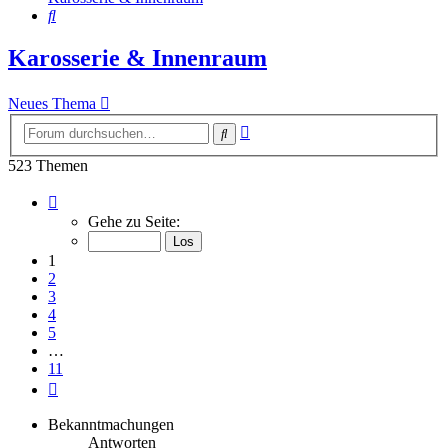
Suche
Karosserie & Innenraum
Neues Thema
Erweiterte
Suche
Suche
523 Themen
Seite
1
Gehe zu Seite:
von
11
1
2
3
4
5
…
11
Nächste
Bekanntmachungen
Antworten