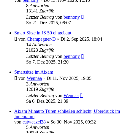
von
bennony
» Do 13. Nov 2025, 12:10
8
Antworten
13141
Zugriffe
Letzter Beitrag
von
bennony
So 21. Dez 2025, 08:07
Smart Sitze in JS 50 eingebaut
von
Champagner-D
» Di 2. Sep 2025, 18:04
14
Antworten
21023
Zugriffe
Letzter Beitrag
von
bennony
So 7. Dez 2025, 21:20
Smartsitze im Aixam
von
Wennäa
» Di 11. Nov 2025, 19:05
3
Antworten
12619
Zugriffe
Letzter Beitrag
von
Wennäa
Sa 6. Dez 2025, 21:39
Aixam Minauto Türen schließen schlecht, Überdruck im
Innenraum
von
catweazel28
» So 30. Nov 2025, 09:32
5
Antworten
10099
Zugriffe