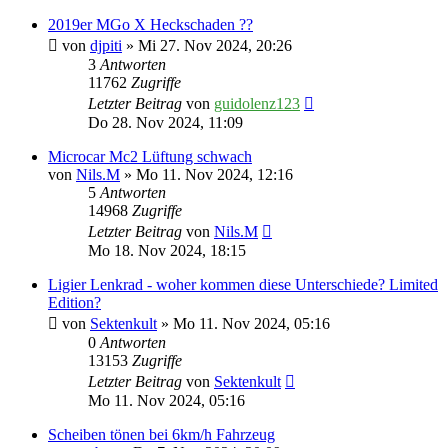
2019er MGo X Heckschaden ??
von
djpiti
» Mi 27. Nov 2024, 20:26
3
Antworten
11762
Zugriffe
Letzter Beitrag
von
guidolenz123
Do 28. Nov 2024, 11:09
Microcar Mc2 Lüftung schwach
von
Nils.M
» Mo 11. Nov 2024, 12:16
5
Antworten
14968
Zugriffe
Letzter Beitrag
von
Nils.M
Mo 18. Nov 2024, 18:15
Ligier Lenkrad - woher kommen diese Unterschiede? Limited
Edition?
von
Sektenkult
» Mo 11. Nov 2024, 05:16
0
Antworten
13153
Zugriffe
Letzter Beitrag
von
Sektenkult
Mo 11. Nov 2024, 05:16
Scheiben tönen bei 6km/h Fahrzeug