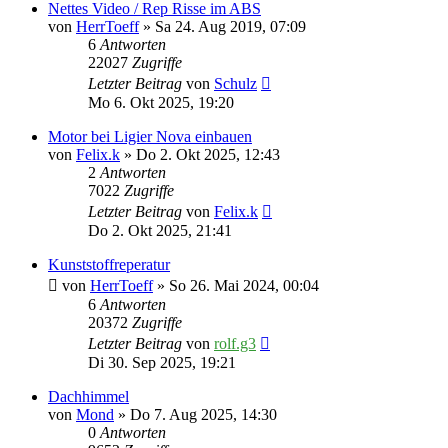
Nettes Video / Rep Risse im ABS
von
HerrToeff
» Sa 24. Aug 2019, 07:09
6
Antworten
22027
Zugriffe
Letzter Beitrag
von
Schulz
Mo 6. Okt 2025, 19:20
Motor bei Ligier Nova einbauen
von
Felix.k
» Do 2. Okt 2025, 12:43
2
Antworten
7022
Zugriffe
Letzter Beitrag
von
Felix.k
Do 2. Okt 2025, 21:41
Kunststoffreperatur
von
HerrToeff
» So 26. Mai 2024, 00:04
6
Antworten
20372
Zugriffe
Letzter Beitrag
von
rolf.g3
Di 30. Sep 2025, 19:21
Dachhimmel
von
Mond
» Do 7. Aug 2025, 14:30
0
Antworten