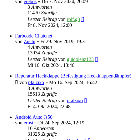
von
erebos
» Do 7. Nov 2024, 20:09
3
Antworten
11470
Zugriffe
Letzter Beitrag
von
rolf.g3
Fr 8. Nov 2024, 12:00
Farbcode Chatenet
von
Zuchi
» Fr 29. Nov 2019, 19:31
4
Antworten
13934
Zugriffe
Letzter Beitrag
von
guidolenz123
Mi 16. Okt 2024, 13:46
Reperatur Heckklappe (Befestigung Heckklappendämpfer)
von
pfalzixo
» Mo 16. Sep 2024, 16:42
3
Antworten
15513
Zugriffe
Letzter Beitrag
von
pfalzixo
Fr 4. Okt 2024, 22:48
Android Auto Js50
von
ernst
» Di 24. Sep 2024, 12:19
16
Antworten
31325
Zugriffe