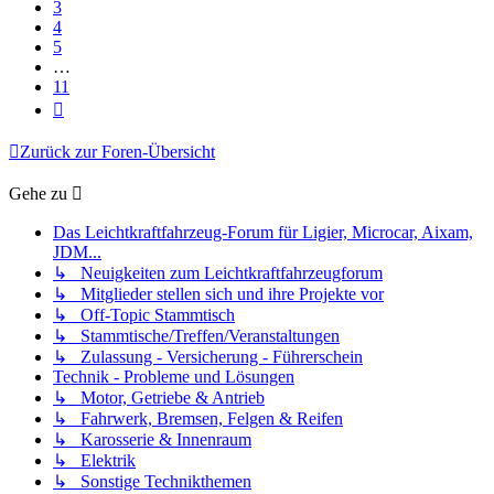
3
4
5
…
11
Nächste
Zurück zur Foren-Übersicht
Gehe zu
Das Leichtkraftfahrzeug-Forum für Ligier, Microcar, Aixam,
JDM...
↳ Neuigkeiten zum Leichtkraftfahrzeugforum
↳ Mitglieder stellen sich und ihre Projekte vor
↳ Off-Topic Stammtisch
↳ Stammtische/Treffen/Veranstaltungen
↳ Zulassung - Versicherung - Führerschein
Technik - Probleme und Lösungen
↳ Motor, Getriebe & Antrieb
↳ Fahrwerk, Bremsen, Felgen & Reifen
↳ Karosserie & Innenraum
↳ Elektrik
↳ Sonstige Technikthemen