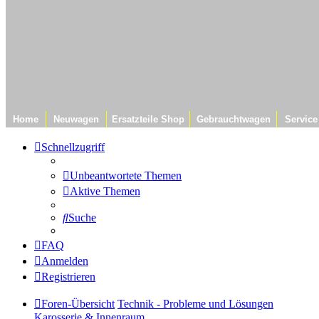
Home
Neuwagen
Ersatzteile Shop
Gebrauchtwagen
Service
Schnellzugriff
Unbeantwortete Themen
Aktive Themen
Suche
FAQ
Anmelden
Registrieren
Foren-Übersicht
Technik - Probleme und Lösungen
Karosserie & Innenraum