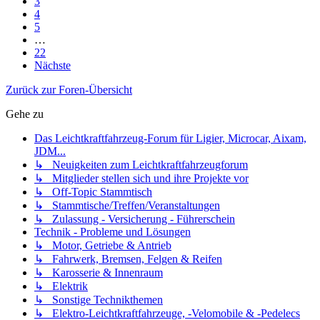
3
4
5
…
22
Nächste
Zurück zur Foren-Übersicht
Gehe zu
Das Leichtkraftfahrzeug-Forum für Ligier, Microcar, Aixam,
JDM...
↳ Neuigkeiten zum Leichtkraftfahrzeugforum
↳ Mitglieder stellen sich und ihre Projekte vor
↳ Off-Topic Stammtisch
↳ Stammtische/Treffen/Veranstaltungen
↳ Zulassung - Versicherung - Führerschein
Technik - Probleme und Lösungen
↳ Motor, Getriebe & Antrieb
↳ Fahrwerk, Bremsen, Felgen & Reifen
↳ Karosserie & Innenraum
↳ Elektrik
↳ Sonstige Technikthemen
↳ Elektro-Leichtkraftfahrzeuge, -Velomobile & -Pedelecs