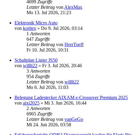
4699
Zugriffe
Letzter Beitrag
von
AlexMax
Mo 13. Jul 2026, 21:23
Elektronik Micro Auto
von
koritex
» Do 9. Jul 2026, 03:14
1
Antworten
647
Zugriffe
Letzter Beitrag
von
HerrToeff
Fr 10. Jul 2026, 10:31
Schaltplan Ligier JS50
von
willli22
» Fr 3. Jul 2026, 20:46
3
Antworten
954
Zugriffe
Letzter Beitrag
von
willli22
Mo 6. Jul 2026, 11:03
Belegung Ladestecker AIXAM e-Crossover Premium 2025
von
aixi2025
» Mi 3. Jun 2026, 16:44
2
Antworten
6965
Zugriffe
Letzter Beitrag
von
vanGeGo
Mi 24. Jun 2026, 03:58
Erfahungsbericht: ODB2 Diagnosegerät kaufen für Elaris Pio