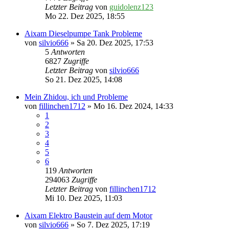
Letzter Beitrag
von
guidolenz123
Mo 22. Dez 2025, 18:55
Aixam Dieselpumpe Tank Probleme
von
silvio666
» Sa 20. Dez 2025, 17:53
5
Antworten
6827
Zugriffe
Letzter Beitrag
von
silvio666
So 21. Dez 2025, 14:08
Mein Zhidou, ich und Probleme
von
fillinchen1712
» Mo 16. Dez 2024, 14:33
1
2
3
4
5
6
119
Antworten
294063
Zugriffe
Letzter Beitrag
von
fillinchen1712
Mi 10. Dez 2025, 11:03
Aixam Elektro Baustein auf dem Motor
von
silvio666
» So 7. Dez 2025, 17:19