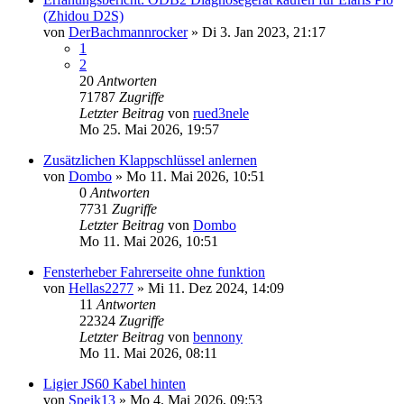
(Zhidou D2S)
von
DerBachmannrocker
» Di 3. Jan 2023, 21:17
1
2
20
Antworten
71787
Zugriffe
Letzter Beitrag
von
rued3nele
Mo 25. Mai 2026, 19:57
Zusätzlichen Klappschlüssel anlernen
von
Dombo
» Mo 11. Mai 2026, 10:51
0
Antworten
7731
Zugriffe
Letzter Beitrag
von
Dombo
Mo 11. Mai 2026, 10:51
Fensterheber Fahrerseite ohne funktion
von
Hellas2277
» Mi 11. Dez 2024, 14:09
11
Antworten
22324
Zugriffe
Letzter Beitrag
von
bennony
Mo 11. Mai 2026, 08:11
Ligier JS60 Kabel hinten
von
Speik13
» Mo 4. Mai 2026, 09:53