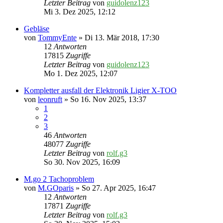
Letzter Beitrag
von
guidolenz123
Mi 3. Dez 2025, 12:12
Gebläse
von
TommyEnte
» Di 13. Mär 2018, 17:30
12
Antworten
17815
Zugriffe
Letzter Beitrag
von
guidolenz123
Mo 1. Dez 2025, 12:07
Kompletter ausfall der Elektronik Ligier X-TOO
von
leonruft
» So 16. Nov 2025, 13:37
1
2
3
46
Antworten
48077
Zugriffe
Letzter Beitrag
von
rolf.g3
So 30. Nov 2025, 16:09
M.go 2 Tachoproblem
von
M.GOparis
» So 27. Apr 2025, 16:47
12
Antworten
17871
Zugriffe
Letzter Beitrag
von
rolf.g3