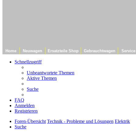
Home
Neuwagen
Ersatzteile Shop
Gebrauchtwagen
Service
Schnellzugriff
Unbeantwortete Themen
Aktive Themen
Suche
FAQ
Anmelden
Registrieren
Foren-Übersicht
Technik - Probleme und Lösungen
Elektrik
Suche