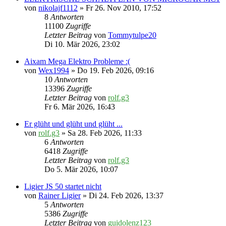
von
nikolajf1112
» Fr 26. Nov 2010, 17:52
8
Antworten
11100
Zugriffe
Letzter Beitrag
von
Tommytulpe20
Di 10. Mär 2026, 23:02
Aixam Mega Elektro Probleme :(
von
Wex1994
» Do 19. Feb 2026, 09:16
10
Antworten
13396
Zugriffe
Letzter Beitrag
von
rolf.g3
Fr 6. Mär 2026, 16:43
Er glüht und glüht und glüht ...
von
rolf.g3
» Sa 28. Feb 2026, 11:33
6
Antworten
6418
Zugriffe
Letzter Beitrag
von
rolf.g3
Do 5. Mär 2026, 10:07
Ligier JS 50 startet nicht
von
Rainer Ligier
» Di 24. Feb 2026, 13:37
5
Antworten
5386
Zugriffe
Letzter Beitrag
von
guidolenz123