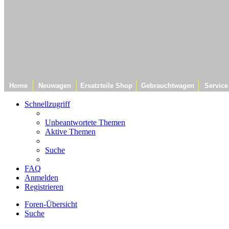
Home
Neuwagen
Ersatzteile Shop
Gebrauchtwagen
Service
Schnellzugriff
Unbeantwortete Themen
Aktive Themen
Suche
FAQ
Anmelden
Registrieren
Foren-Übersicht
Suche