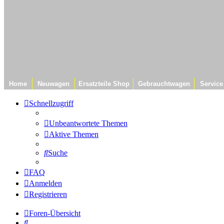
Home
Neuwagen
Ersatzteile Shop
Gebrauchtwagen
Service
Schnellzugriff
Unbeantwortete Themen
Aktive Themen
Suche
FAQ
Anmelden
Registrieren
Foren-Übersicht
Suche