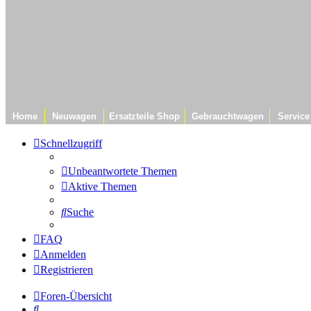
Home
Neuwagen
Ersatzteile Shop
Gebrauchtwagen
Service
Schnellzugriff
Unbeantwortete Themen
Aktive Themen
Suche
FAQ
Anmelden
Registrieren
Foren-Übersicht
Suche