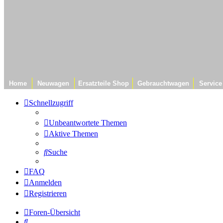
Home
Neuwagen
Ersatzteile Shop
Gebrauchtwagen
Service
Schnellzugriff
Unbeantwortete Themen
Aktive Themen
Suche
FAQ
Anmelden
Registrieren
Foren-Übersicht
Suche