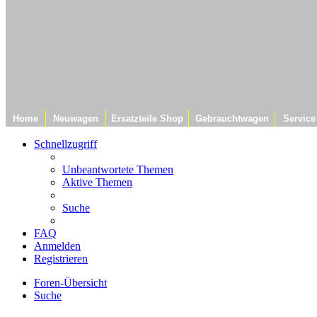
Home
Neuwagen
Ersatzteile Shop
Gebrauchtwagen
Service
Schnellzugriff
Unbeantwortete Themen
Aktive Themen
Suche
FAQ
Anmelden
Registrieren
Foren-Übersicht
Suche