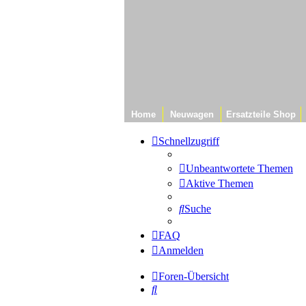
Home
Neuwagen
Ersatzteile Shop
Schnellzugriff
Unbeantwortete Themen
Aktive Themen
Suche
FAQ
Anmelden
Foren-Übersicht
Suche