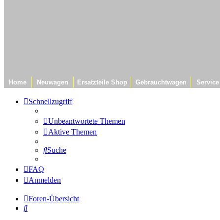
Home
Neuwagen
Ersatzteile Shop
Gebrauchtwagen
Service
Schnellzugriff
Unbeantwortete Themen
Aktive Themen
Suche
FAQ
Anmelden
Foren-Übersicht
Suche