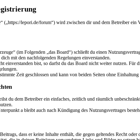
gistrierung
“ („https://lepori.de/forum“) wird zwischen dir und dem Betreiber ein
hrzeuge“ (im Folgenden „das Board“) schließt du einen Nutzungsvertra
t dich mit den nachfolgenden Regelungen einverstanden.
 einverstanden bist, so darfst du das Board nicht weiter nutzen. Für d
gelungen.
timmte Zeit geschlossen und kann von beiden Seiten ohne Einhaltung ei
chten
teilst du dem Betreiber ein einfaches, zeitlich und räumlich unbeschränk
utzen.
nterpunkt a bleibt auch nach Kündigung des Nutzungsvertrages besteh
 Beitrags, dass er keine Inhalte enthält, die gegen geltendes Recht oder 
sitzt, die in deinen Beiträgen verwendeten Links und Bilder zu setzen 