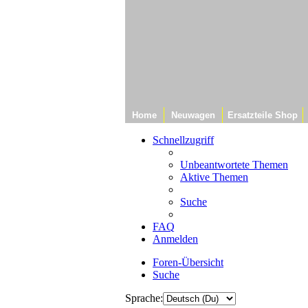
Home
Neuwagen
Ersatzteile Shop
Schnellzugriff
Unbeantwortete Themen
Aktive Themen
Suche
FAQ
Anmelden
Foren-Übersicht
Suche
Sprache: