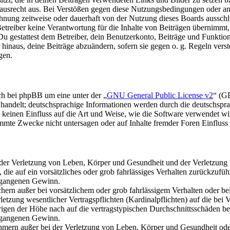
ausrecht aus. Bei Verstößen gegen diese Nutzungsbedingungen oder an
nung zeitweise oder dauerhaft von der Nutzung dieses Boards ausschli
reiber keine Verantwortung für die Inhalte von Beiträgen übernimmt, die
u gestattest dem Betreiber, dein Benutzerkonto, Beiträge und Funktione
 hinaus, deine Beiträge abzuändern, sofern sie gegen o. g. Regeln vers
gen.
ch bei phpBB um eine unter der „
GNU General Public License v2
“ (GP
ndelt; deutschsprachige Informationen werden durch die deutschsp
n keinen Einfluss auf die Art und Weise, wie die Software verwendet wi
mmte Zwecke nicht untersagen oder auf Inhalte fremder Foren Einflus
der Verletzung von Leben, Körper und Gesundheit und der Verletzung w
 die auf ein vorsätzliches oder grob fahrlässiges Verhalten zurückzuführ
tgangenen Gewinn.
hern außer bei vorsätzlichem oder grob fahrlässigem Verhalten oder b
tzung wesentlicher Vertragspflichten (Kardinalpflichten) auf die bei V
gen der Höhe nach auf die vertragstypischen Durchschnittsschäden begr
tgangenen Gewinn.
hmern außer bei der Verletzung von Leben, Körper und Gesundheit oder