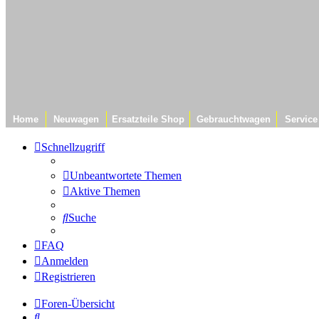
Home
Neuwagen
Ersatzteile Shop
Gebrauchtwagen
Service
Schnellzugriff
Unbeantwortete Themen
Aktive Themen
Suche
FAQ
Anmelden
Registrieren
Foren-Übersicht
Suche