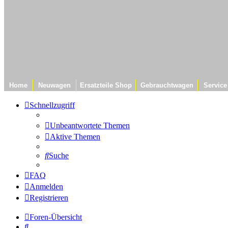
Home
Neuwagen
Ersatzteile Shop
Gebrauchtwagen
Service
Schnellzugriff
Unbeantwortete Themen
Aktive Themen
Suche
FAQ
Anmelden
Registrieren
Foren-Übersicht
Suche