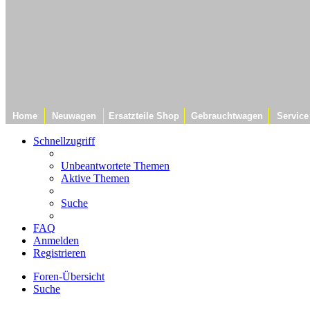
Home
Neuwagen
Ersatzteile Shop
Gebrauchtwagen
Service
Schnellzugriff
Unbeantwortete Themen
Aktive Themen
Suche
FAQ
Anmelden
Registrieren
Foren-Übersicht
Suche