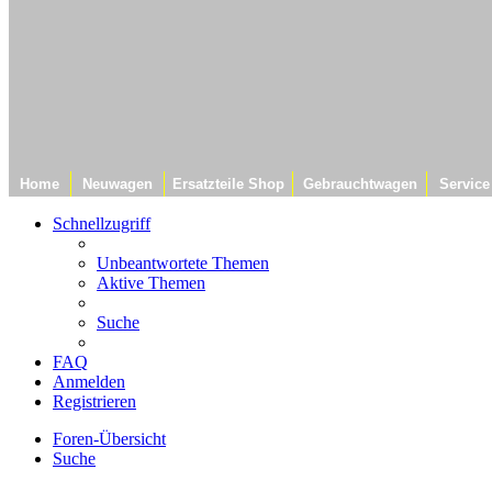
Home
Neuwagen
Ersatzteile Shop
Gebrauchtwagen
Service
Schnellzugriff
Unbeantwortete Themen
Aktive Themen
Suche
FAQ
Anmelden
Registrieren
Foren-Übersicht
Suche