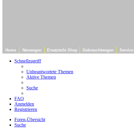
Home
Neuwagen
Ersatzteile Shop
Gebrauchtwagen
Service
Schnellzugriff
Unbeantwortete Themen
Aktive Themen
Suche
FAQ
Anmelden
Registrieren
Foren-Übersicht
Suche