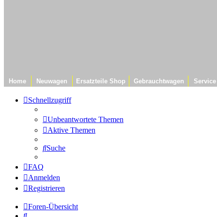
Home
Neuwagen
Ersatzteile Shop
Gebrauchtwagen
Service
Schnellzugriff
Unbeantwortete Themen
Aktive Themen
Suche
FAQ
Anmelden
Registrieren
Foren-Übersicht
Suche