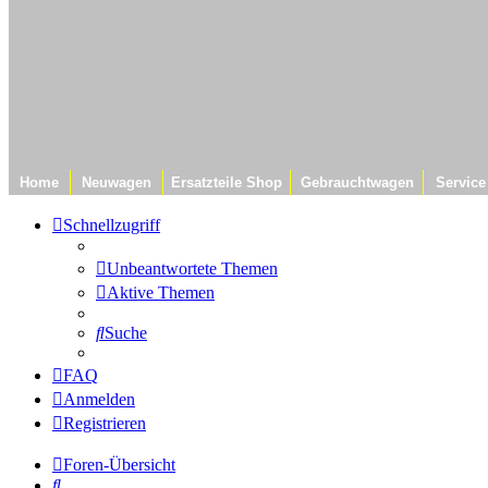
Home
Neuwagen
Ersatzteile Shop
Gebrauchtwagen
Service
Schnellzugriff
Unbeantwortete Themen
Aktive Themen
Suche
FAQ
Anmelden
Registrieren
Foren-Übersicht
Suche