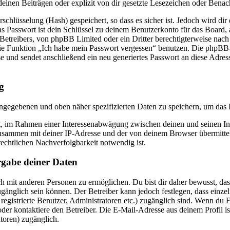
einen Beiträgen oder explizit von dir gesetzte Lesezeichen oder Benac
chlüsselung (Hash) gespeichert, so dass es sicher ist. Jedoch wird dir 
 Passwort ist dein Schlüssel zu deinem Benutzerkonto für das Board,
 Betreibers, von phpBB Limited oder ein Dritter berechtigterweise nach
die Funktion „Ich habe mein Passwort vergessen“ benutzen. Die phpBB
und sendet anschließend ein neu generiertes Passwort an diese Adres
g
eingegebenen und oben näher spezifizierten Daten zu speichern, um das
gt, im Rahmen einer Interessenabwägung zwischen deinen und seinen Int
usammen mit deiner IP-Adresse und der von deinem Browser übermitte
echtlichen Nachverfolgbarkeit notwendig ist.
rgabe deiner Daten
h mit anderen Personen zu ermöglichen. Du bist dir daher bewusst, dass
 zugänglich sein können. Der Betreiber kann jedoch festlegen, dass einze
 registrierte Benutzer, Administratoren etc.) zugänglich sind. Wenn du 
r kontaktiere den Betreiber. Die E-Mail-Adresse aus deinem Profil ist
toren) zugänglich.