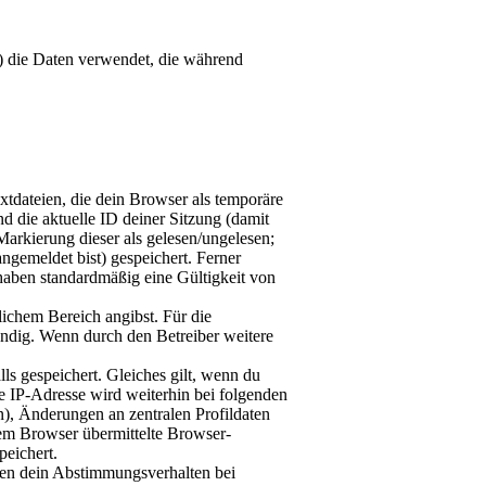
r“) die Daten verwendet, die während
tdateien, die dein Browser als temporäre
d die aktuelle ID deiner Sitzung (damit
Markierung dieser als gelesen/ungelesen;
ngemeldet bist) gespeichert. Ferner
haben standardmäßig eine Gültigkeit von
lichem Bereich angibst. Für die
endig. Wenn durch den Betreiber weitere
ls gespeichert. Gleiches gilt, wenn du
ie IP-Adresse wird weiterhin bei folgenden
), Änderungen an zentralen Profildaten
em Browser übermittelte Browser-
peichert.
ren dein Abstimmungsverhalten bei