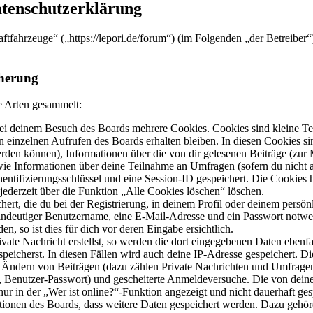
atenschutzerklärung
raftfahrzeuge“ („https://lepori.de/forum“) (im Folgenden „der Betreibe
herung
e Arten gesammelt:
ei deinem Besuch des Boards mehrere Cookies. Cookies sind kleine Tex
 einzelnen Aufrufen des Boards erhalten bleiben. In diesen Cookies sin
erden können), Informationen über die von dir gelesenen Beiträge (zur 
wie Informationen über deine Teilnahme an Umfragen (sofern du nicht a
entifizierungsschlüssel und eine Session-ID gespeichert. Die Cookies 
jederzeit über die Funktion „Alle Cookies löschen“ löschen.
ert, die du bei der Registrierung, in deinem Profil oder deinem persön
eindeutiger Benutzername, eine E-Mail-Adresse und ein Passwort notw
n, so ist dies für dich vor deren Eingabe ersichtlich.
vate Nachricht erstellst, so werden die dort eingegebenen Daten ebenfal
peicherst. In diesen Fällen wird auch deine IP-Adresse gespeichert. D
 Ändern von Beiträgen (dazu zählen Private Nachrichten und Umfragen
, Benutzer-Passwort) und gescheiterte Anmeldeversuche. Die von dein
r in der „Wer ist online?“-Funktion angezeigt und nicht dauerhaft ges
ktionen des Boards, dass weitere Daten gespeichert werden. Dazu gehö