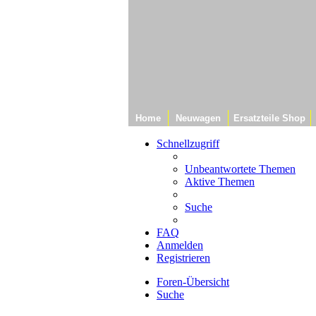
Home
Neuwagen
Ersatzteile Shop
Schnellzugriff
Unbeantwortete Themen
Aktive Themen
Suche
FAQ
Anmelden
Registrieren
Foren-Übersicht
Suche