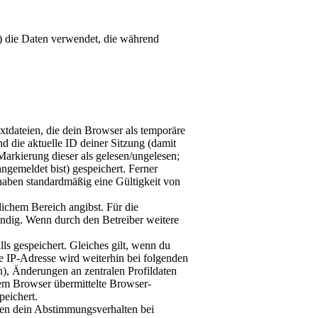
r“) die Daten verwendet, die während
tdateien, die dein Browser als temporäre
d die aktuelle ID deiner Sitzung (damit
Markierung dieser als gelesen/ungelesen;
ngemeldet bist) gespeichert. Ferner
haben standardmäßig eine Gültigkeit von
lichem Bereich angibst. Für die
endig. Wenn durch den Betreiber weitere
ls gespeichert. Gleiches gilt, wenn du
ie IP-Adresse wird weiterhin bei folgenden
), Änderungen an zentralen Profildaten
em Browser übermittelte Browser-
peichert.
ren dein Abstimmungsverhalten bei