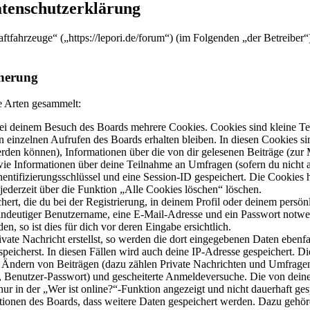
atenschutzerklärung
raftfahrzeuge“ („https://lepori.de/forum“) (im Folgenden „der Betreibe
herung
e Arten gesammelt:
ei deinem Besuch des Boards mehrere Cookies. Cookies sind kleine Tex
 einzelnen Aufrufen des Boards erhalten bleiben. In diesen Cookies sin
erden können), Informationen über die von dir gelesenen Beiträge (zur 
wie Informationen über deine Teilnahme an Umfragen (sofern du nicht a
entifizierungsschlüssel und eine Session-ID gespeichert. Die Cookies 
jederzeit über die Funktion „Alle Cookies löschen“ löschen.
ert, die du bei der Registrierung, in deinem Profil oder deinem persön
eindeutiger Benutzername, eine E-Mail-Adresse und ein Passwort notw
n, so ist dies für dich vor deren Eingabe ersichtlich.
vate Nachricht erstellst, so werden die dort eingegebenen Daten ebenfal
peicherst. In diesen Fällen wird auch deine IP-Adresse gespeichert. D
 Ändern von Beiträgen (dazu zählen Private Nachrichten und Umfragen
, Benutzer-Passwort) und gescheiterte Anmeldeversuche. Die von dein
r in der „Wer ist online?“-Funktion angezeigt und nicht dauerhaft ges
ktionen des Boards, dass weitere Daten gespeichert werden. Dazu gehö