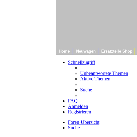
Home
Neuwagen
Ersatzteile Shop
Schnellzugriff
Unbeantwortete Themen
Aktive Themen
Suche
FAQ
Anmelden
Registrieren
Foren-Übersicht
Suche