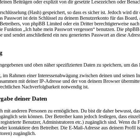
einen Beiträgen oder explizit von dir gesetzte Lesezeichen oder Benac
chlüsselung (Hash) gespeichert, so dass es sicher ist. Jedoch wird dir 
 Passwort ist dein Schlüssel zu deinem Benutzerkonto für das Board,
 Betreibers, von phpBB Limited oder ein Dritter berechtigterweise nach
die Funktion „Ich habe mein Passwort vergessen“ benutzen. Die phpBB
und sendet anschließend ein neu generiertes Passwort an diese Adres
g
eingegebenen und oben näher spezifizierten Daten zu speichern, um das
gt, im Rahmen einer Interessenabwägung zwischen deinen und seinen Int
usammen mit deiner IP-Adresse und der von deinem Browser übermitte
echtlichen Nachverfolgbarkeit notwendig ist.
rgabe deiner Daten
h mit anderen Personen zu ermöglichen. Du bist dir daher bewusst, dass
 zugänglich sein können. Der Betreiber kann jedoch festlegen, dass einze
 registrierte Benutzer, Administratoren etc.) zugänglich sind. Wenn du 
r kontaktiere den Betreiber. Die E-Mail-Adresse aus deinem Profil ist
toren) zugänglich.