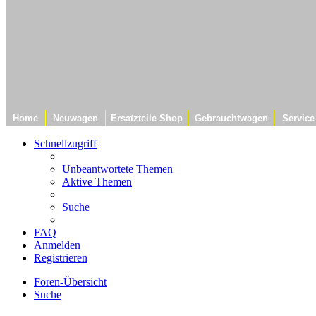
Home
Neuwagen
Ersatzteile Shop
Gebrauchtwagen
Service
Schnellzugriff
Unbeantwortete Themen
Aktive Themen
Suche
FAQ
Anmelden
Registrieren
Foren-Übersicht
Suche