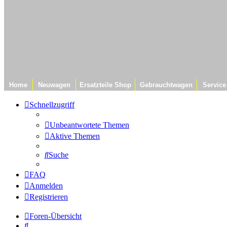
Home
Neuwagen
Ersatzteile Shop
Gebrauchtwagen
Service
Schnellzugriff
Unbeantwortete Themen
Aktive Themen
Suche
FAQ
Anmelden
Registrieren
Foren-Übersicht
Suche